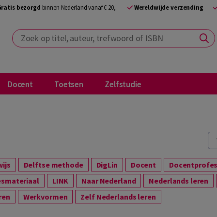
Gratis bezorgd
binnen Nederland vanaf € 20,-
Wereldwijde verzending
Zoek op titel, auteur, trefwoord of ISBN
Docent
Toetsen
Zelfstudie
wijs
Delftse methode
DigLin
Docent
Docentprofes
Lesmateriaal
LINK
Naar Nederland
Nederlands leren
ren
Werkvormen
Zelf Nederlands leren