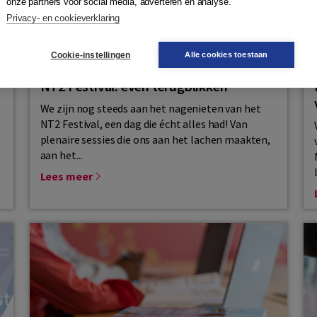
onze partners voor social media, adverteren en analyse.
Privacy- en cookieverklaring
Cookie-instellingen
Alle cookies toestaan
NT2 Festival: even terugblikken
We zijn nog steeds aan het nagenieten van het
NT2 Festival, een dag die écht alles had! Van
plenaire sessies die ons aan het lachen maakten,
aan het...
Lees meer