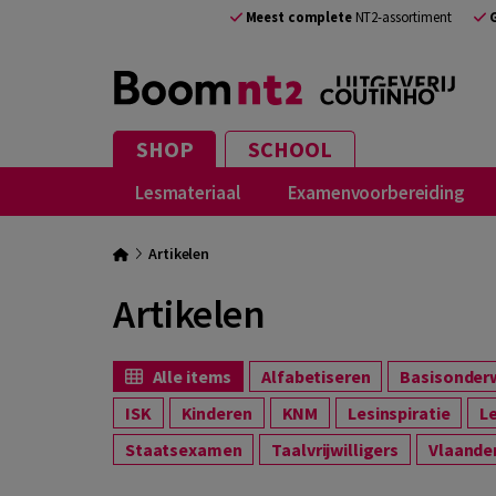
Meest complete
NT2-assortiment
SHOP
SCHOOL
Lesmateriaal
Examenvoorbereiding
Artikelen
Artikelen
Alle items
Alfabetiseren
Basisonder
ISK
Kinderen
KNM
Lesinspiratie
Staatsexamen
Taalvrijwilligers
Vlaande