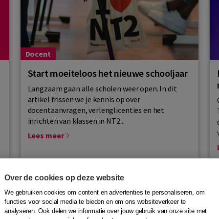
Docent
Start moeiteloos het nieuwe schooljaar
Langzaam gaan alle scholen weer open. In dit
artikel frissen we je kennis op over
docentaanvragen, verlenglicenties en het
inrichten van klassen in NT2...
Lees meer
Over de cookies op deze website
We gebruiken cookies om content en advertenties te personaliseren, om
functies voor social media te bieden en om ons websiteverkeer te
analyseren. Ook delen we informatie over jouw gebruik van onze site met