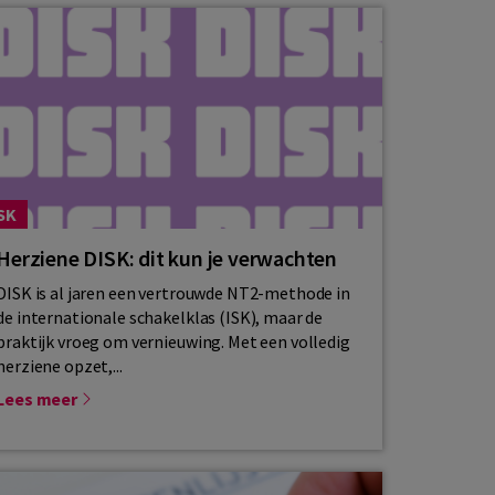
SK
Herziene DISK: dit kun je verwachten
DISK is al jaren een vertrouwde NT2-methode in
de internationale schakelklas (ISK), maar de
praktijk vroeg om vernieuwing. Met een volledig
herziene opzet,...
Lees meer