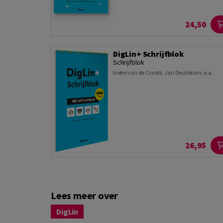
24,50
DigLin+ Schrijfblok
Schrijfblok
Ineke van de Craats
,
Jan Deutekom
,
e.a.
26,95
Lees meer over
DigLin