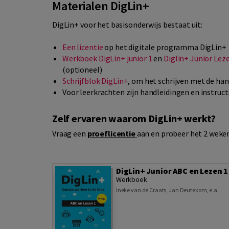
Materialen DigLin+
DigLin+ voor het basisonderwijs bestaat uit:
Een licentie
op het digitale programma DigLin+
Werkboek DigLin+ junior 1
en
Diglin+ Junior Leze
(optioneel)
Schrijfblok DigLin+
, om het schrijven met de han
Voor leerkrachten zijn handleidingen en instruct
Zelf ervaren waarom DigLin+ werkt?
Vraag een
proeflicentie
aan en probeer het 2 weken
DigLin+ Junior ABC en Lezen 1
Werkboek
Ineke van de Craats
,
Jan Deutekom
,
e.a.