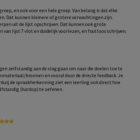
 groep, en ook voor een hele groep. Van belang is dat elke
en. Dat kunnen kleinere of grotere verwachtingen zijn.
rpen uit de lijst opschrijven. Dat kunnen ook grote
 van lijst 7 vlot en duidelijk voorlezen, en foutloos schrijven.
ngen zelfstandig
aan de slag gaan om naar die doelen toe te
enmateriaal
/bronnen
en v
ooral door de directe feedback
.
Je
nkzij
de spraakherkenning ziet een leerling
ook
direct
hoe
elfstandig
(hardop) te oefenen.