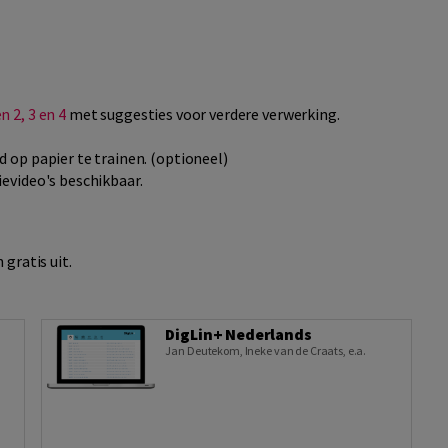
n 2, 3 en 4
met suggesties voor verdere verwerking.
d op papier te trainen. (optioneel)
ievideo's beschikbaar.
 gratis uit.
DigLin+ Nederlands
Jan Deutekom
,
Ineke van de Craats
,
e.a.