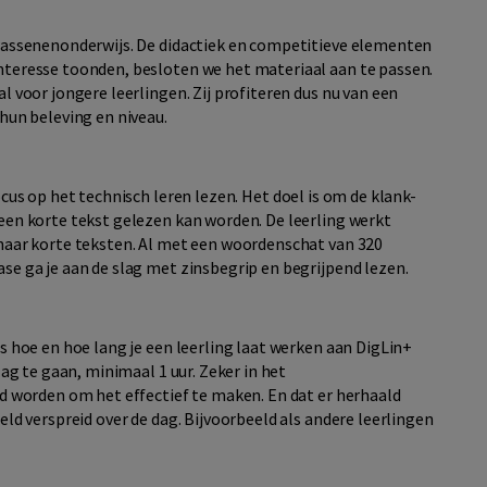
lwassenenonderwijs. De didactiek en competitieve elementen
nteresse toonden, besloten we het materiaal aan te passen.
l voor jongere leerlingen. Zij profiteren dus nu van een
 hun beleving en niveau.
cus op het technisch leren lezen. Het doel is om de klank-
 een korte tekst gelezen kan worden. De leerling werkt
 naar korte teksten. Al met een woordenschat van 320
se ga je aan de slag met zinsbegrip en begrijpend lezen.
s hoe en hoe lang je een leerling laat werken aan DigLin+
lag te gaan, minimaal 1 uur. Zeker in het
nd worden om het effectief te maken. En dat er herhaald
eld verspreid over de dag. Bijvoorbeeld als andere leerlingen