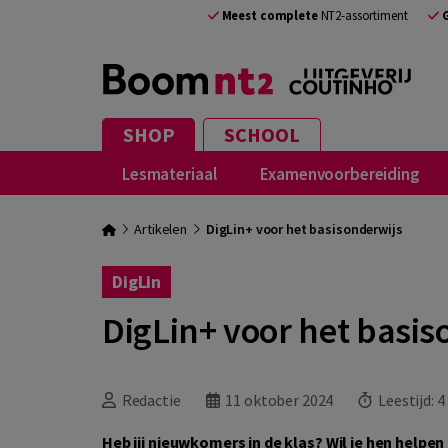
Meest complete
NT2-assortiment
SHOP
SCHOOL
Lesmateriaal
Examenvoorbereiding
Artikelen
DigLin+ voor het basisonderwijs
DigLin
DigLin+ voor het basis
Redactie
11 oktober 2024
Leestijd:
4
Heb jij nieuwkomers in de klas? Wil je hen helpe