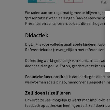
We raden aan om regelmatig mee te blijven kijken e
‘presentaties’ waar leerlingen (aan de leerkracht e
Presenteren aan anderen, ook als die een hoger ni
Didactiek
DigLin+ is voor volledig an
alfabete kinderen tot en 
Referentiekader (te vergelijken met referentieniveau
De leerling werkt geleidelijk van klanken naar woor
door beeld en geluid. Foto’s, geschreven tekst en 
Een unieke functionaliteit is dat leerlingen direct o
werkvormen zoals bingo, memory en sleepoefenin
Zelf doen is zelf leren
Er wordt zo veel mogelijk gewerkt met impliciet lere
feedback op acties van leerlingen zelf. Zelf doen is z