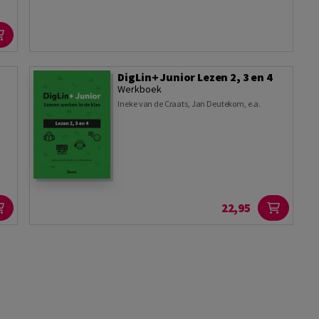
DigLin+ Junior Lezen 2, 3 en 4
Werkboek
Ineke van de Craats
,
Jan Deutekom
,
e.a.
22,95