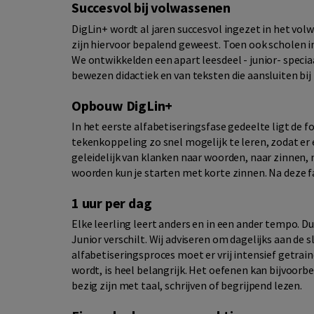
Succesvol bij volwassenen
DigLin+ wordt al jaren succesvol ingezet in het vo
zijn hiervoor bepalend geweest. Toen ook scholen i
We ontwikkelden een apart leesdeel - junior- speciaa
bewezen didactiek en van teksten die aansluiten bij
Opbouw DigLin+
In het eerste
alfabetiseringsfase
gedeelte ligt de fo
tekenkoppeling zo snel mogelijk te leren, zodat er
geleidelijk van klanken naar woorden, naar zinnen,
woorden kun je starten met korte zinnen. Na deze fa
1 uur per dag
Elke leerling leert anders en in een ander tempo. Du
Junior verschilt. Wij adviseren om dagelijks aan de s
alfabetiseringsproces moet er vrij intensief getrai
wordt, is heel belangrijk. Het oefenen kan bijvoorbe
bezig zijn met taal, schrijven of begrijpend lezen.