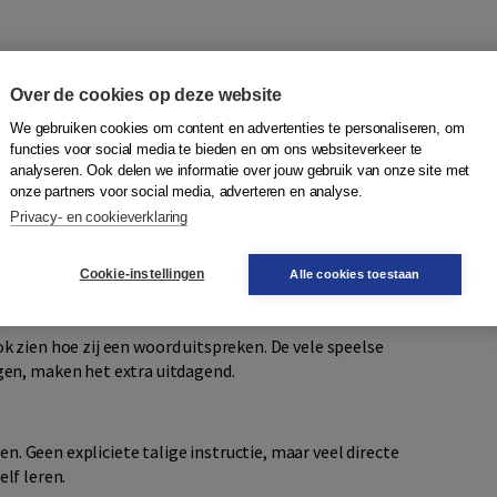
n begeleiding te geven. Naast oefenen is er ruimte voor
n/of medeleerlingen) laten zien wat ze geleerd hebben.
Over de cookies op deze website
veau hebben, werkt vaak sterk motiverend.
We gebruiken cookies om content en advertenties te personaliseren, om
functies voor social media te bieden en om ons websiteverkeer te
analyseren. Ook delen we informatie over jouw gebruik van onze site met
onze partners voor social media, adverteren en analyse.
met (in ieder geval) niveau B1 van het Europees
Privacy- en cookieverklaring
 1F). Wij adviseren de methode in te zetten vanaf 8 jaar.
den, naar zinnen, naar korte teksten. Steeds ondersteund
Cookie-instellingen
Alle cookies toestaan
gesproken tekst worden gelijk aangeboden.
ok zien hoe zij een woord uitspreken. De vele speelse
gen,
maken het extra uitdagend
.
n. Geen expliciete talige instructie, maar veel directe
elf leren.