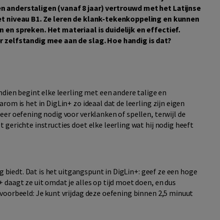
n anderstaligen (vanaf 8 jaar) vertrouwd met het Latijnse
met niveau B1. Ze leren de klank-tekenkoppeling en kunnen
 en spreken. Het materiaal is duidelijk en effectief.
r zelfstandig mee aan de slag. Hoe handig is dat?
ndien begint elke leerling met een andere talige en
om is het in DigLin+ zo ideaal dat de leerling zijn eigen
er oefening nodig voor verklanken of spellen, terwijl de
gerichte instructies doet elke leerling wat hij nodig heeft
ng biedt. Dat is het uitgangspunt in DigLin+: geef ze een hoge
daagt ze uit omdat je alles op tijd moet doen, en dus
voorbeeld: Je kunt vrijdag deze oefening binnen 2,5 minuut