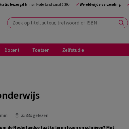
Gratis bezorgd
binnen Nederland vanaf € 20,-
Wereldwijde verzending
Zoek op titel, auteur, trefwoord of ISBN
Docent
Toetsen
Zelfstudie
onderwijs
 min
3583x gelezen
n om de Nederlandse taal te leren lezen en schrijven? Met