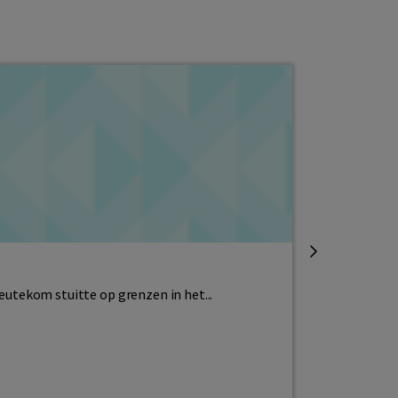
Lesinspiratie
Gratis lesm
Deutekom stuitte op grenzen in het...
Al weken hét 
Lees meer