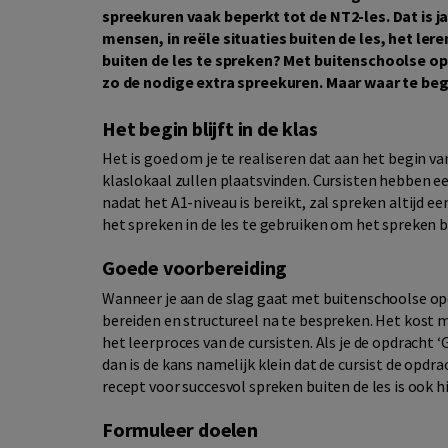
spreekuren vaak beperkt tot de NT2-les. Dat is 
mensen, in reële situaties buiten de les, het ler
buiten de les te spreken? Met buitenschoolse opd
zo de nodige extra spreekuren. Maar waar te be
Het begin blijft in de klas
Het is goed om je te realiseren dat aan het begin v
klaslokaal zullen plaatsvinden. Cursisten hebben e
nadat het A1-niveau is bereikt, zal spreken altijd e
het spreken in de les te gebruiken om het spreken b
Goede voorbereiding
Wanneer je aan de slag gaat met buitenschoolse op
bereiden en structureel na te bespreken. Het kost m
het leerproces van de cursisten. Als je de opdracht
dan is de kans namelijk klein dat de cursist de opdr
recept voor succesvol spreken buiten de les is ook h
Formuleer doelen