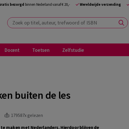
Gratis bezorgd
binnen Nederland vanaf € 20,-
Wereldwijde verzending
Zoek op titel, auteur, trefwoord of ISBN
Docent
Toetsen
Zelfstudie
en buiten de les
179587x gelezen
t te maken met Nederlanders. Hierdoor blijven de