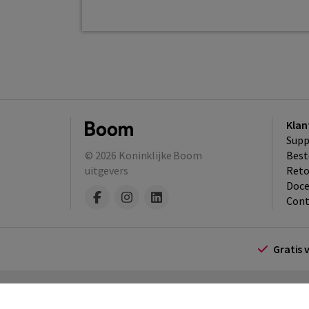
Klan
Supp
© 2026
Koninklijke Boom
Best
uitgevers
​Ret
Doce
Cont
Gratis 
Algemene voorwaarden
Algemene voorwa