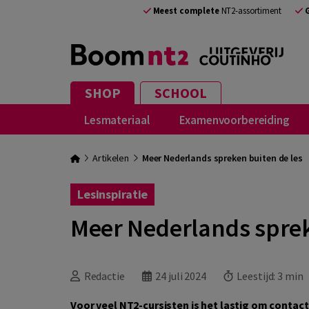
Meest complete
NT2-assortiment
SHOP
SCHOOL
Lesmateriaal
Examenvoorbereiding
Artikelen
Meer Nederlands spreken buiten de les
Lesinspiratie
Meer Nederlands sprek
Redactie
24 juli 2024
Leestijd:
3 min
Voor veel NT2-cursisten is het lastig om contac