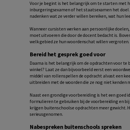
Voor je begint is het belangrijk om te starten met 
inburgeringsexamen of het staatsexamen het doel zij
nadenken wat ze verder willen bereiken, wat hun le
Wanneer cursisten werken aan persoonlijke doelen,
moet uitvoeren die door de docent bedacht is. Boven
welk gebied ze hun woordenschat willen vergroten. D
Bereid het gesprek goed voor
Daarna is het belangrijk om de opdrachten voor te be
winkel? Laat ze dan bijvoorbeeld eerst een woordwe
middel van rollenspellen de opdracht alvast een ke
uitbreiden met de woorden die ze nog niet kenden 
Naast een grondige voorbereiding is het een goed i
formulieren te gebruiken bij de voorbereiding en bij
krijgen buitenschoolse opdrachten meer gewicht. H
serieusgenomen.
Nabespreken buitenschools spreken