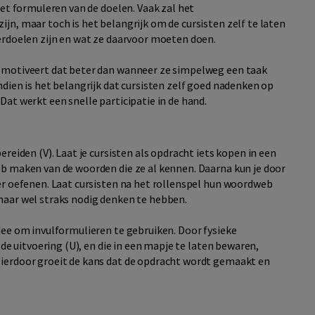
het formuleren van de doelen. Vaak zal het
n, maar toch is het belangrijk om de cursisten zelf te laten
erdoelen zijn en wat ze daarvoor moeten doen.
 motiveert dat beter dan wanneer ze simpelweg een taak
dien is het belangrijk dat cursisten zelf goed nadenken op
at werkt een snelle participatie in de hand.
reiden (V). Laat je cursisten als opdracht iets kopen in een
b maken van de woorden die ze al kennen. Daarna kun je door
er oefenen. Laat cursisten na het rollenspel hun woordweb
maar wel straks nodig denken te hebben.
dee om invulformulieren te gebruiken. Door fysieke
 de uitvoering (U), en die in een mapje te laten bewaren,
ierdoor groeit de kans dat de opdracht wordt gemaakt en