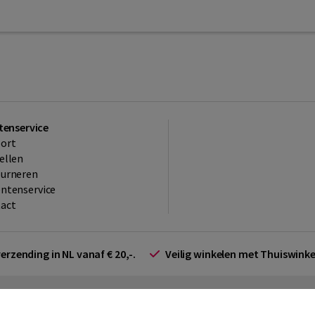
tenservice
ort
ellen
ourneren
ntenservice
act
verzending in NL vanaf € 20,-.
Veilig winkelen met Thuiswin
arden zakelijk
Cookieverklaring
Disclaimer
Privacy policy