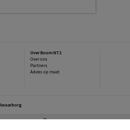
Over Boom NT2
Over ons
Partners
Advies op maat
kelwaarborg