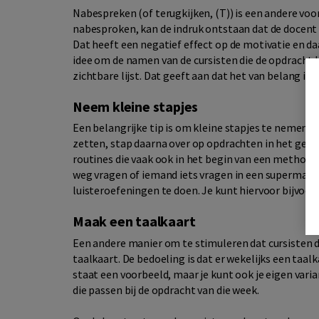
Nabespreken (of terugkijken, (T)) is een andere vo
nabesproken, kan de indruk ontstaan dat de docent h
Dat heeft een negatief effect op de motivatie en da
idee om de namen van de cursisten die de opdracht 
zichtbare lijst. Dat geeft aan dat het van belang is
Neem kleine stapjes
Een belangrijke tip is om kleine stapjes te nemen. L
zetten, stap daarna over op opdrachten in het gebo
routines die vaak ook in het begin van een methode
weg vragen of iemand iets vragen in een supermarkt
luisteroefeningen te doen. Je kunt hiervoor bijvoo
Maak een taalkaart
Een andere manier om te stimuleren dat cursisten d
taalkaart. De bedoeling is dat er wekelijks een taal
staat een voorbeeld, maar je kunt ook je eigen var
die passen bij de opdracht van die week.