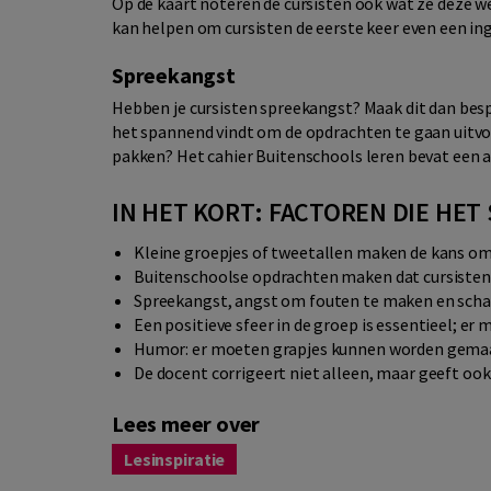
Op de kaart noteren de cursisten ook wat ze deze
kan helpen om cursisten de eerste keer even een ing
Spreekangst
Hebben je cursisten spreekangst? Maak dit dan bespree
het spannend vindt om de opdrachten te gaan uitvoe
pakken? Het cahier Buitenschools leren bevat een 
IN HET KORT: FACTOREN DIE HE
Kleine groepjes of tweetallen maken de kans om 
Buitenschoolse opdrachten maken dat cursisten 
Spreekangst, angst om fouten te maken en sch
Een positieve sfeer in de groep is essentieel; er
Humor: er moeten grapjes kunnen worden gema
De docent corrigeert niet alleen, maar geeft ook
Lees meer over
Lesinspiratie