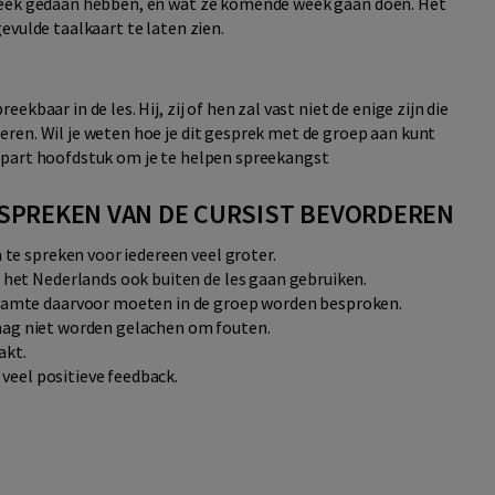
 week gedaan hebben, en wat ze komende week gaan doen. Het
evulde taalkaart te laten zien.
kbaar in de les. Hij, zij of hen zal vast niet de enige zijn die
ren. Wil je weten hoe je dit gesprek met de groep aan kunt
apart hoofdstuk om je te helpen spreekangst
T SPREKEN VAN DE CURSIST BEVORDEREN
te spreken voor iedereen veel groter.
het Nederlands ook buiten de les gaan gebruiken.
aamte daarvoor moeten in de groep worden besproken.
 mag niet worden gelachen om fou­ten.
akt.
 veel positieve feedback.