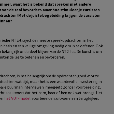
jammer, want het is bekend dat spreken met andere
en van de taal bevordert. Maar hoe stimuleer je cursisten
rachten! Met de juiste begeleiding krijgen de cursisten
ginnen?
an ieder NT2-traject de meeste spreekopdrachten in het
en basis en een veilige omgeving nodig om in te oefenen. Ook
en belangrijk onderdeel blijven van de NT2-les. De kunst is om
uiten de les te oefenen en bevorderen.
drachten, is het belangrijk om de opdrachten goed voor te
isschien wat tijd, maar het is een waardevolle investering in
 ‘Ga je buurman interviewen’ meegeeft zonder voorbereiding,
acht zo uitvoert dat het hem, haar of hen ook wat brengt. Het
ier
het VUT-model
: voorbereiden, uitvoeren en terugkijken.