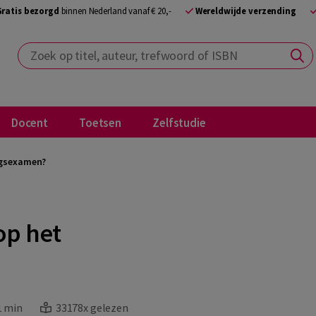
Gratis bezorgd
binnen Nederland vanaf € 20,-
Wereldwijde verzending
Zoek op titel, auteur, trefwoord of ISBN
Docent
Toetsen
Zelfstudie
ingsexamen?
op het
1 min
33178x gelezen