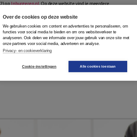
B2) op
Inburgeren.nl
. Op deze website vind je meerdere
en, Spreken, Schrijven en voor het onderdeel Kennis
 oefenexamens op de computer, behalve voor het onderdeel
Over de cookies op deze website
chrijven kun je met pen en papier doen.
We gebruiken cookies om content en advertenties te personaliseren, om
functies voor social media te bieden en om ons websiteverkeer te
ainers
(niveau B1 en B2).
analyseren. Ook delen we informatie over jouw gebruik van onze site met
enen.
onze partners voor social media, adverteren en analyse.
Privacy- en cookieverklaring
Cookie-instellingen
Alle cookies toestaan