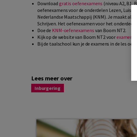
Download
gratis oefenexamens
(niveau A2, B1, 
oefenexamens voor de onderdelen Lezen, Luister
Nederlandse Maatschappij (KNM). Je maakt alle
Schrijven. Het oefenexamen voor het onderdeel S
Doe de
KNM-oefenexamens
van Boom NT2.
Kijk op de website van Boom NT2 voor
examentr
Bij de taalschool kun je de examens in de les oef
Lees meer over
Inburgering