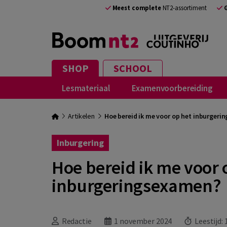
Meest complete
NT2-assortiment
SHOP
SCHOOL
Lesmateriaal
Examenvoorbereiding
Artikelen
Hoe bereid ik me voor op het inburger
Inburgering
Hoe bereid ik me voor 
inburgeringsexamen?
Redactie
1 november 2024
Leestijd: