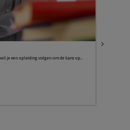
Staatsexame
Kies het ju
wil je een opleiding volgen om de kans op...
Vind je het la
Lees meer