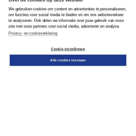
We gebruiken cookies om content en advertenties te personaliseren,
om functies voor social media te bieden en om ons websiteverkeer
© 2026
Koninklijke Boom uitgevers
te analyseren. Ook delen we informatie over jouw gebruik van onze
site met onze partners voor social media, adverteren en analyse.
Privacy- en cookieverklaring
Klantenservice
Cookie-instellingen
Support
Bestellen
Alle cookies toestaan
​Retourneren
Docentenservice
Contact
Over Boom NT2
Over ons
Partners
Advies op maat
Gratis verzending in NL vanaf € 20,-.