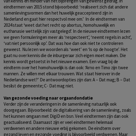
van kennis en minder van het bijbrengen van gewenst gedrag. In
eindtermen van 2015 stond bijvoorbeeld: ‘realiseert zich dat andere
samenlevingsvormen dan het huwelijk geaccepteerd zijn in
Nederland en gaat hier respectvol mee om.’ In de eindtermen van
2024 staat ‘weet dat het recht op abortus, homohuwelijk en
euthanasie wettelijk zijn vastgelegd’. In de nieuwe eindtermen lezen
we geen formuleringen meer als ‘respecteert’, ‘neemt regels in acht’,
‘vat niet persoonlijk op’. Dat was hoe dan ook niet te controleren
geweest. Nu lezen we woorden als ‘weet’ en ‘is op de hoogte’. Het
gaat nu over kennis die de inburgeraar zich eigen moet maken. Die
kennis wordt getoetst in het nieuwe examen. Een vraag bij de
eindterm over het homohuwelijk is dan ook: ‘Arno en Timo zijn twee
mannen. Ze willen met elkaar trouwen. Wat staat hierover in de
Nederlandse wet?’ De antwoordopties zijn dan: A – Dat mag; B – Dat
beslist de gemeente; C- Dat mag niet.
Van gezonde voeding naar orgaandondatie
Verder zijn de veranderingen in de samenleving natuurlijk ook
doorgegaan. Bijvoorbeeld: de digitalisering van de samenleving, zoals
het kunnen omgaan met DigiD en bsn. Veel eindtermen zijn dan ook
geactualiseerd. Daarnaast zijn er veel eindtermen helemaal
verdwenen en andere nieuwe erbij gekomen. De eindterm over
gezond leven en gezonde voeding is bijvoorbeeld verdwenen. Maar