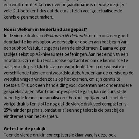
een eindterm met kennis over orgaandonatie is nieuw. Zo zijn er
vele.Dat betekent dus dat de cursist zich veel geactualiseerde
kennis eigen moet maken.
Hoe is Welkom in Nederland aangepast?
In de vierde druk van
Welkom in Nederland
is er dan ook een goed
doordachte kennisopbouw: eerst zijn er doelen aan het begin van
een subhoofdstuk, aangepast aan de eindtermen. Daarna volgen
stukjes tekst op A2- niveau met oefeningen. Aan het eind van een
hoofdstuk zijn er buitenschoolse opdrachten om de kennis toe te
passen in de praktijk. Ook zijn er woordenlijsten op de website in
verschillende talen en antwoordsleutels. Verder kan de cursist op de
website vragen vinden zoals op het examen, om zijn kennis te
toetsen. Er is ook een handleiding voor docenten met onder andere
gespreksvragen. Want door in gesprek te gaan, kan de cursist de
benodigde kennis personaliseren. Een belangrijk verschil met de
vorige druk is ten slotte nog dat de vierde druk veel compacter is:
25% minder pagina’s, omdat er alleen nog tekst is die past bij de
eindtermen van het examen.
Getest in de prakijk
Toen de vierde druk in conceptversie klaar was, is deze ook