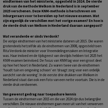
eindtermen van het ministerie, opgesteld in 2024. De vierde
druk van de methode Welkom in Nederland is in september
2025 verschenen. Deze KNM-methode is herschreven om
inburgeraars voor te bereiden op het nieuwe examen. Wat
zijn eigenlijk de verschillen met het vorige examen? En hoe is
de vierde druk van Welkom in Nederland daaraan aangepast?
Wat veranderde er sinds Verdonk?
De vorige eindtermen van het ministerie dateren uit 2015. Die waren
grotendeels hetzelfde als de eindtermen van 2008, opgesteld toen
Rita Verdonk de minister voor Vreemdelingenzaken en Integratie
was. Haar invloed en de tijdsgeest van destijds hebben tot 2025 het
KNM-examen beïnvloed. De focus van KNM lag voor een groot deel
op hoe het hoort in Nederland. Zo waren twee van de eindtermen
‘houdt tuin en omgeving schoon’ en ‘draagt zorg voor een ordelijk
aanzicht van de woning’. In de eerste drie drukken van Welkom in
Nederland staat dan ook een foto van een nette voortuin. Die is in de
vierde druk verdwenen.
Van gewenst gedrag naar toepasbare kennis
Tussen de eindtermen van 2015 en die van 2024 zijn dus belangrijke
verschillen. De nieuwe eindtermen gaan meer uit van het verwerven