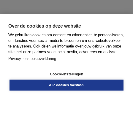
Over de cookies op deze website
We gebruiken cookies om content en advertenties te personaliseren,
om functies voor social media te bieden en om ons websiteverkeer
© 2026
Koninklijke Boom uitgevers
te analyseren. Ook delen we informatie over jouw gebruik van onze
site met onze partners voor social media, adverteren en analyse.
Privacy- en cookieverklaring
Klantenservice
Cookie-instellingen
Support
Bestellen
Alle cookies toestaan
​Retourneren
Docentenservice
Contact
Over Boom NT2
Over ons
Partners