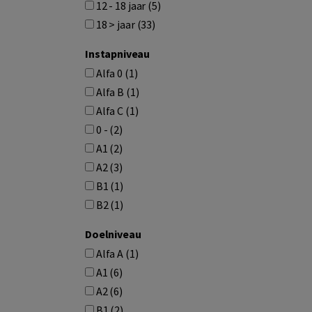
12 - 18 jaar (5)
18 > jaar (33)
Instapniveau
Alfa 0 (1)
Alfa B (1)
Alfa C (1)
0 - (2)
A1 (2)
A2 (3)
B1 (1)
B2 (1)
Doelniveau
Alfa A (1)
A1 (6)
A2 (6)
B1 (2)