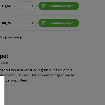
Quantity
13,50
−
+
In winkelwagen
Quantity
48,75
−
+
In winkelwagen
ts op wensenlijst
spel
Boom
ingezet worden naast de reguliere lessen of als
powermentcursussen. Empowerment gaat om het
kunt en wa...
Meer