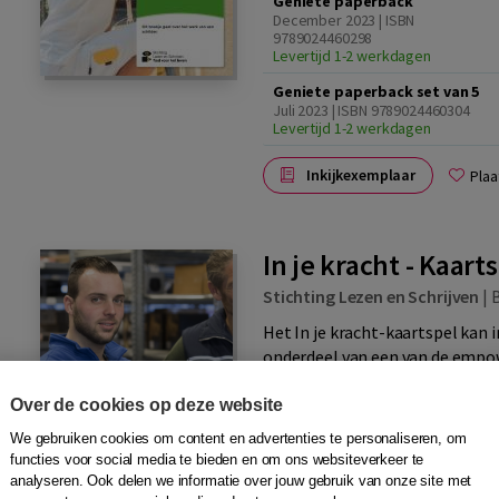
Geniete paperback
December 2023 | ISBN
9789024460298
Levertijd 1-2 werkdagen
Geniete paperback set van 5
Juli 2023 | ISBN 9789024460304
Levertijd 1-2 werkdagen
Inkijkexemplaar
Plaa
In je kracht - Kaart
Stichting Lezen en Schrijven
|
Het In je kracht-kaartspel kan 
onderdeel van een van de em
ontdekken wat je wilt, wat je al 
Over de cookies op deze website
We gebruiken cookies om content en advertenties te personaliseren, om
functies voor social media te bieden en om ons websiteverkeer te
analyseren. Ook delen we informatie over jouw gebruik van onze site met
Spel