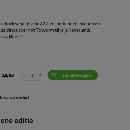
caboek vanaf niveau A2 Zien, herkennen, nadoen en
s ze direct toe! Met Topvorm til je je Nederlands
ra...
Meer
Quantity
29,95
−
+
In winkelwagen
ts op wensenlijst
iene editie