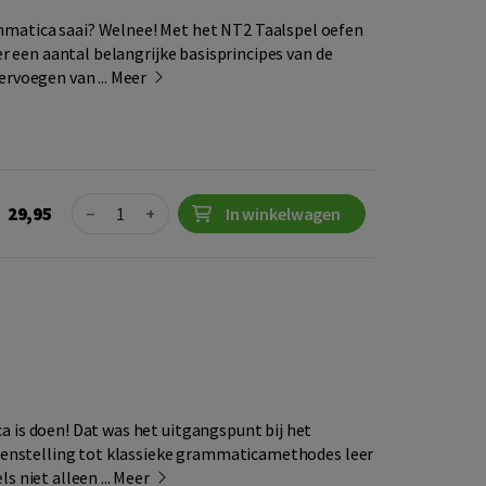
atica saai? Welnee! Met het NT2 Taalspel oefen
er een aantal belangrijke basisprincipes van de
rvoegen van ...
Meer
Quantity
29,95
−
+
In winkelwagen
is doen! Dat was het uitgangspunt bij het
genstelling tot klassieke grammaticamethodes leer
 niet alleen ...
Meer