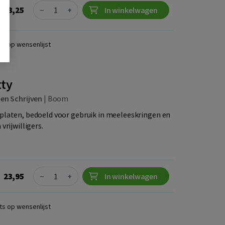
Quantity
43,25
−
+
In winkelwagen
ts op wensenlijst
tty
 en Schrijven
|
Boom
platen, bedoeld voor gebruik in meeleeskringen en
vrijwilligers.
Quantity
23,95
−
+
In winkelwagen
ts op wensenlijst