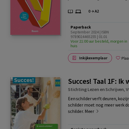
Paperback
September 2024 | ISBN
9789024465255 | 01.01
Voor 21:00 uur besteld, morgen in
huis
Inkijkexemplaar
Plaa
Succes! Taal 1F: Ik
Stichting Lezen en Schrijven
,
V
Een schilder verft deuren, kozi
schilder moet nog meer werk do
schilder.
Meer