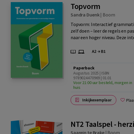
Topvorm
Sandra Duenk
|
Boom
Topvorm: Interactief grammati
zelf doen – leer de regels en pa
naar een hoger niveau. Deze inte
Paperback
Augustus 2025 | ISBN
9789024470969 | 01.01
Voor 21:00 uur besteld, morgen in
huis
Inkijkexemplaar
Plaa
NT2 Taalspel - herz
Saarein te Brake
|
Boom