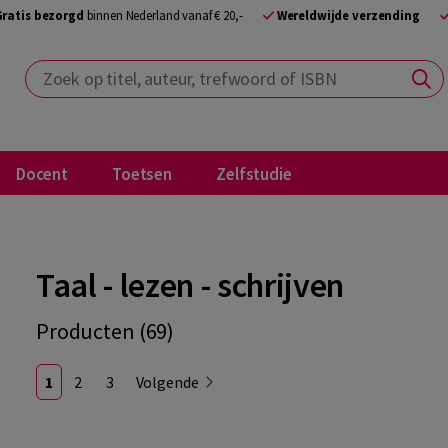
Gratis bezorgd
binnen Nederland vanaf € 20,-
Wereldwijde verzending
Zoek op titel, auteur, trefwoord of ISBN
Docent
Toetsen
Zelfstudie
Taal - lezen - schrijven
Producten (69)
1
2
3
Volgende