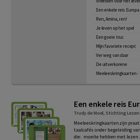
Vrienden voor het leve
Een enkele reis Europa
Ren, Amina, ren!
Je leven op het spel
Een goeie truc
Mijn favoriete recept
Ver weg van daar
De uitverkorene
Meeleeskringkaarten -
Een enkele reis Eu
Trudy de Moel
,
Stichting Lezen
Meeleeskringkaarten zijn praat
taalcafés onder begeleiding van
die: moeite hebben met lezen .