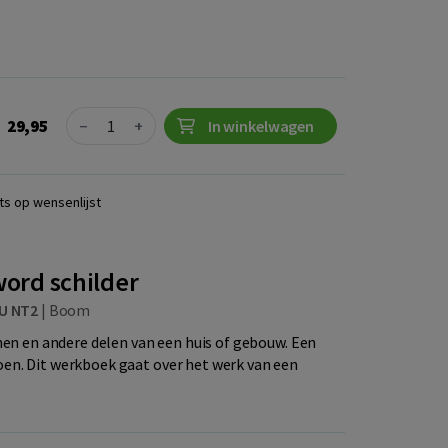
Quantity
29,95
−
+
In winkelwagen
ts op wensenlijst
 word schilder
U NT2
|
Boom
jnen en andere delen van een huis of gebouw. Een
en. Dit werkboek gaat over het werk van een