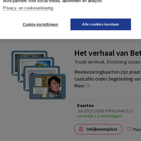
onze partners voor social media, adverteren en analyse.
Juli 2023 | ISBN 9789024459216 |
Privacy- en cookieverklaring
01.01
Levertijd 1-2 werkdagen
Cookie-instellingen
Alle cookies toestaan
Inkijkexemplaar
Plaa
Het verhaal van Be
Trudy de Moel
,
Stichting Lezen
Meeleeskringkaarten zijn praat
taalcafés onder begeleiding van 
Meer
Kaarten
Juli 2023 | ISBN 9789024461523
Levertijd 1-2 werkdagen
Inkijkexemplaar
Plaa