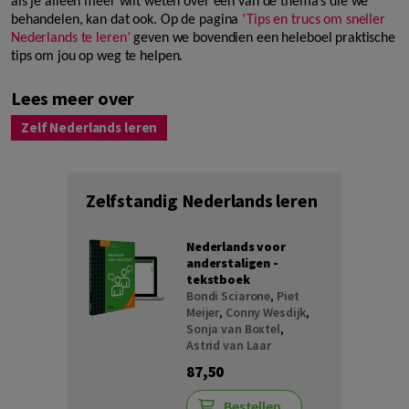
als je alleen meer wilt weten over een van de thema’s die we
behandelen, kan dat ook. Op de pagina
‘Tips en trucs om sneller
Nederlands te leren’
geven we bovendien een heleboel praktische
tips om jou op weg te helpen.
Lees meer over
Zelf Nederlands leren
Zelfstandig Nederlands leren
Nederlands voor
anderstaligen -
tekstboek
Bondi Sciarone
,
Piet
Meijer
,
Conny Wesdijk
,
Sonja van Boxtel
,
Astrid van Laar
87,50
Bestellen