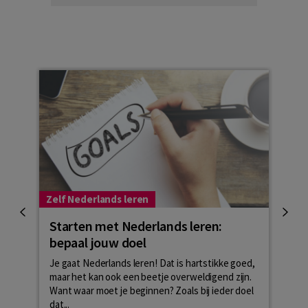
Zelf Nederlands leren
Zelf 
Starten met Nederlands leren:
Hoe
bepaal jouw doel
Het i
situa
Je gaat Nederlands leren! Dat is hartstikke goed,
weet 
maar het kan ook een beetje overweldigend zijn.
meest
Want waar moet je beginnen? Zoals bij ieder doel
dat...
Lees