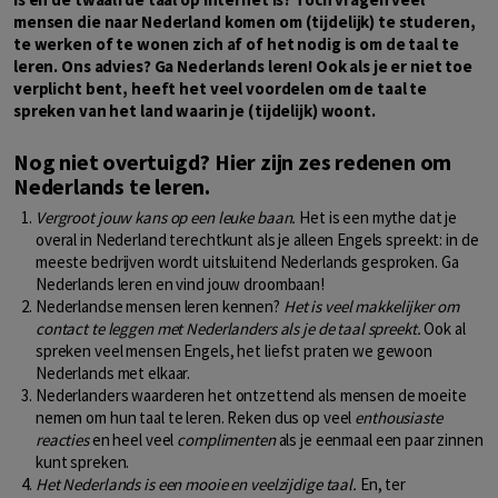
mensen die naar Nederland komen om (tijdelijk) te studeren,
te werken of te wonen zich af of het nodig is om de taal te
leren. Ons advies? Ga Nederlands leren! Ook als je er niet toe
verplicht bent, heeft het veel voordelen om de taal te
spreken van het land waarin je (tijdelijk) woont.
Nog niet overtuigd? Hier zijn zes redenen om
Nederlands te leren.
Vergroot jouw kans op een leuke baan.
Het is een mythe dat je
overal in Nederland terechtkunt als je alleen Engels spreekt: in de
meeste bedrijven wordt uitsluitend Nederlands gesproken. Ga
Nederlands leren en vind jouw droombaan!
Nederlandse mensen leren kennen?
Het is veel makkelijker om
contact te leggen met Nederlanders als je de taal spreekt.
Ook al
spreken veel mensen Engels, het liefst praten we gewoon
Nederlands met elkaar.
Nederlanders waarderen het ontzettend als mensen de moeite
nemen om hun taal te leren. Reken dus op veel
enthousiaste
reacties
en heel veel
complimenten
als je eenmaal een paar zinnen
kunt spreken.
Het Nederlands is een mooie en veelzijdige taal.
En, ter