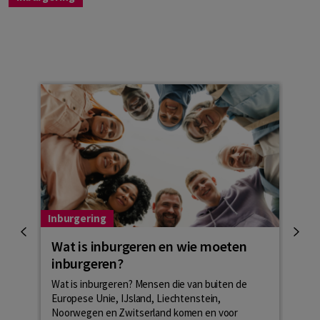
Inburgering
Inbu
Wat is inburgeren en wie moeten
Het
inburgeren?
part
Wat is inburgeren? Mensen die van buiten de
Op ba
Europese Unie, IJsland, Liechtenstein,
wordt
Noorwegen en Zwitserland komen en voor
perso