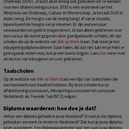
Onderwijs (DUO). Je kunt deze lening ook gebruiken om te betalen
voor een alfabetiseringscursus. DUO is een onderdeel van het
Ministerie van Onderwijs, Cultuur en Wetenschap. Je betaalt DUO in
delen terug. De hoogte van de lening hangt af van je situatie,
bijvoorbeeld de hoogte van je inkomen. Er zijn wel een paar
voorwaarden om geld te mogen lenen. Je kan alleen geld lenen voor
een cursus die wordt gegeven door goedgekeurde scholen, dit zijn
scholen die op de website van
Blik op Werk
staan. Ook moet je het
inburgeringsdiploma binnen 3 jaar halen. Als dat niet lukt en je hebt er
geen goede reden voor, kun je een boete krijgen. Lees
hier
meer over
de kosten van inburgeren en over geld lenen.
Taalscholen
Op de website van
Blik op Werk
staat een lijst van taalscholen die
een keurmerk voor kwaliteit hebben. Bij deze scholen kun je
alfabetiseringscursussen, inburgeringscursussen en cursussen
Nederlands als Tweede Taal (NT2) volgen.
Diploma waarderen: hoe doe je dat?
Heb je een diploma gehaald in jouw thuisland? En kun je dat diploma
gebruiken om werk te vinden in Nederland? Dan kun je jouw diploma
laten waarderen. Een diplomawaardering laat zien wat jouw diploma