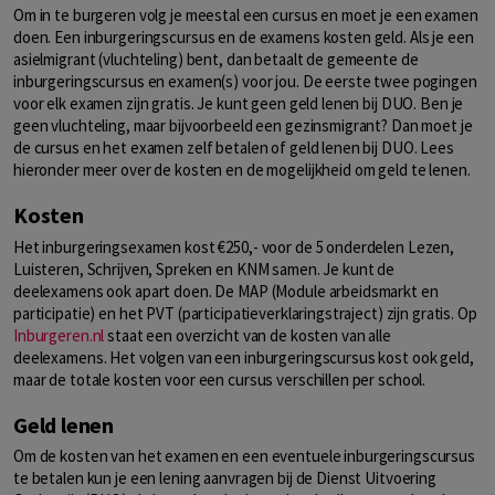
Om in te burgeren volg je meestal een cursus en moet je een examen
doen. Een inburgeringscursus en de examens kosten geld. Als je een
asielmigrant (vluchteling) bent, dan betaalt de gemeente de
inburgeringscursus en examen(s) voor jou. De eerste twee pogingen
voor elk examen zijn gratis. Je kunt geen geld lenen bij DUO. Ben je
geen vluchteling, maar bijvoorbeeld een gezinsmigrant? Dan moet je
de cursus en het examen zelf betalen of geld lenen bij DUO. Lees
hieronder meer over de kosten en de mogelijkheid om geld te lenen.
Kosten
Het inburgeringsexamen kost €250,- voor de 5 onderdelen Lezen,
Luisteren, Schrijven, Spreken en KNM samen. Je kunt de
deelexamens ook apart doen. De MAP (Module arbeidsmarkt en
participatie) en het PVT (participatieverklaringstraject) zijn gratis. Op
Inburgeren.nl
staat een overzicht van de kosten van alle
deelexamens. Het volgen van een inburgeringscursus kost ook geld,
maar de totale kosten voor een cursus verschillen per school.
Geld lenen
Om de kosten van het examen en een eventuele inburgeringscursus
te betalen kun je een lening aanvragen bij de Dienst Uitvoering