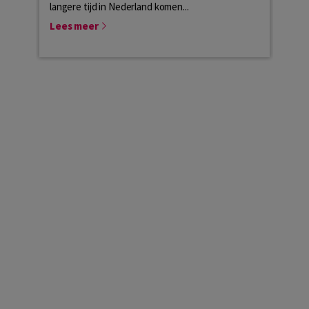
langere tijd in Nederland komen...
van de
Lees meer
Lees