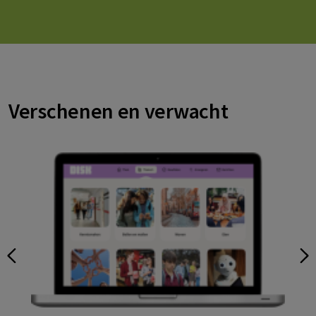
De herziene Nederlands in gang is vanaf nu te bestellen.
Dé NT2-leergang voor theoretisch geschoolde
anderstaligen naar A2-niveau.
Verschenen en verwacht
Bestel