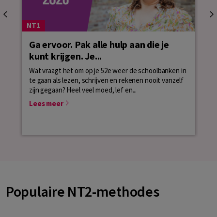
NT1
Ga ervoor. Pak alle hulp aan die je
NT
kunt krijgen. Je...
Wat
ver
Wat vraagt het om op je 52e weer de schoolbanken in
tro
te gaan als lezen, schrijven en rekenen nooit vanzelf
zijn gegaan? Heel veel moed, lef en...
Le
Lees meer
Populaire NT2-methodes