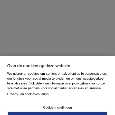
Over de cookies op deze website
Wil je op de hoogte blijven? Meld je dan aan
We gebruiken cookies om content en advertenties te personaliseren,
voor onze nieuwsbrief.
om functies voor social media te bieden en om ons websiteverkeer
te analyseren. Ook delen we informatie over jouw gebruik van onze
site met onze partners voor social media, adverteren en analyse.
E-mailadres
Privacy- en cookieverklaring
Cookie-instellingen