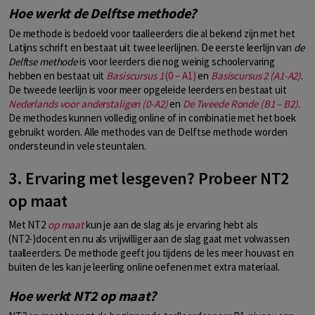
Hoe werkt de Delftse methode?
De methode is bedoeld voor taalleerders die al bekend zijn met het
Latijns schrift en bestaat uit twee leerlijnen. De eerste leerlijn van
de
Delftse methode
is voor leerders die nog weinig schoolervaring
hebben en bestaat uit
Basiscursus 1
(0 – A1)
en
Basiscursus 2 (A1-A2)
.
De tweede leerlijn is voor meer opgeleide leerders en bestaat uit
Nederlands voor anderstaligen (0-A2)
en
De Tweede Ronde (B1 – B2)
.
De methodes kunnen volledig online of in combinatie met het boek
gebruikt worden. Alle methodes van de Delftse methode worden
ondersteund in vele steuntalen.
3. Ervaring met lesgeven? Probeer NT2
op maat
Met NT2
op maat
kun je aan de slag als je ervaring hebt als
(NT2-)docent en nu als vrijwilliger aan de slag gaat met volwassen
taalleerders. De methode geeft jou tijdens de les meer houvast en
buiten de les kan je leerling online oefenen met extra materiaal.
Hoe werkt NT2 op maat?