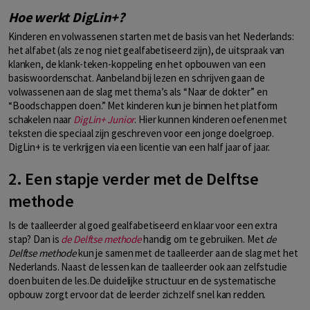
Hoe werkt DigLin+?
Kinderen en volwassenen starten met de basis van het Nederlands:
het alfabet (als ze nog niet gealfabetiseerd zijn), de uitspraak van
klanken, de klank-teken-koppeling en het opbouwen van een
basiswoordenschat. Aanbeland bij lezen en schrijven gaan de
volwassenen aan de slag met thema’s als “Naar de dokter” en
“Boodschappen doen.” Met kinderen kun je binnen het platform
schakelen naar
DigLin+ Junior
. Hier kunnen kinderen oefenen met
teksten die speciaal zijn geschreven voor een jonge doelgroep.
DigLin+ is te verkrijgen via een licentie van een half jaar of jaar.
2. Een stapje verder met de Delftse
methode
Is de taalleerder al goed gealfabetiseerd en klaar voor een extra
stap? Dan is
de Delftse methode
handig om te gebruiken. Met
de
Delftse methode
kun je samen met de taalleerder aan de slag met het
Nederlands. Naast de lessen kan de taalleerder ook aan zelfstudie
doen buiten de les.De duidelijke structuur en de systematische
opbouw zorgt ervoor dat de leerder zichzelf snel kan redden.