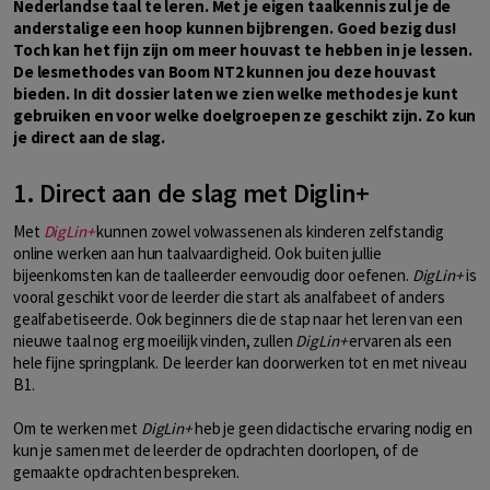
Nederlandse taal te leren. Met je eigen taalkennis zul je de
anderstalige een hoop kunnen bijbrengen. Goed bezig dus!
Toch kan het fijn zijn om meer houvast te hebben in je lessen.
De lesmethodes van Boom NT2 kunnen jou deze houvast
bieden. In dit dossier laten we zien welke methodes je kunt
gebruiken en voor welke doelgroepen ze geschikt zijn. Zo kun
je direct aan de slag.
1. Direct aan de slag met Diglin+
Met
DigLin+
kunnen zowel volwassenen als kinderen zelfstandig
online werken aan hun taalvaardigheid. Ook buiten jullie
bijeenkomsten kan de taalleerder eenvoudig door oefenen.
DigLin+
is
vooral geschikt voor de leerder die start als analfabeet of anders
gealfabetiseerde. Ook beginners die de stap naar het leren van een
nieuwe taal nog erg moeilijk vinden, zullen
DigLin+
ervaren als een
hele fijne springplank. De leerder kan doorwerken tot en met niveau
B1.
Om te werken met
DigLin+
heb je geen didactische ervaring nodig en
kun je samen met de leerder de opdrachten doorlopen, of de
gemaakte opdrachten bespreken.