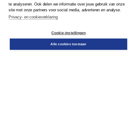
© 2026
Koninklijke Boom uitgevers
te analyseren. Ook delen we informatie over jouw gebruik van onze
site met onze partners voor social media, adverteren en analyse.
Privacy- en cookieverklaring
Klantenservice
Cookie-instellingen
Support
Bestellen
Alle cookies toestaan
​Retourneren
Docentenservice
Contact
Over Boom NT2
Over ons
Partners
Advies op maat
Gratis verzending in NL vanaf € 20,-.
Veilig winkelen met Thuiswinkelwaarborg