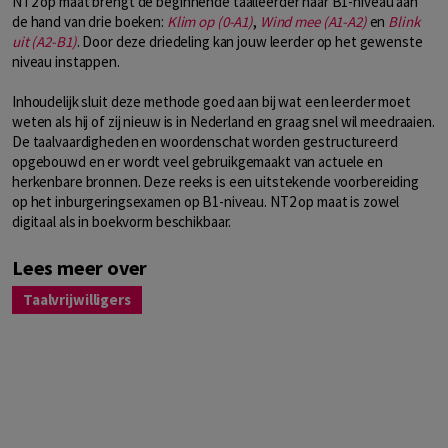
NT2 op maat brengt de beginnende taalleerder naar B1-niveau aan
de hand van drie boeken:
Klim op (0-A1)
,
Wind mee (A1-A2)
en
Blink
uit (A2-B1)
. Door deze driedeling kan jouw leerder op het gewenste
niveau instappen.
Inhoudelijk sluit deze methode goed aan bij wat een leerder moet
weten als hij of zij nieuw is in Nederland en graag snel wil meedraaien.
De taalvaardigheden en woordenschat worden gestructureerd
opgebouwd en er wordt veel gebruikgemaakt van actuele en
herkenbare bronnen. Deze reeks is een uitstekende voorbereiding
op het inburgeringsexamen op B1-niveau. NT2 op maat is zowel
digitaal als in boekvorm beschikbaar.
Lees meer over
Taalvrijwilligers