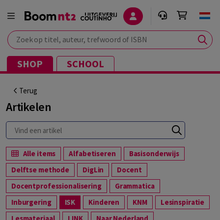
Zoek op titel, auteur, trefwoord of ISBN
SHOP
SCHOOL
Terug
Artikelen
Alle items
Alfabetiseren
Basisonderwijs
Delftse methode
DigLin
Docent
Docentprofessionalisering
Grammatica
Inburgering
ISK
Kinderen
KNM
Lesinspiratie
Lesmateriaal
LINK
Naar Nederland