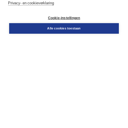
Privacy- en cookieverklaring
Klantenservice
Cookie-instellingen
Support
Bestellen
Alle cookies toestaan
​Retourneren
Docentenservice
Contact
Over Boom NT2
Over ons
Partners
Advies op maat
Gratis verzending in NL vanaf € 20,-.
Veilig winkelen met Thuiswinkelwaarborg
Algemene voorwaarden