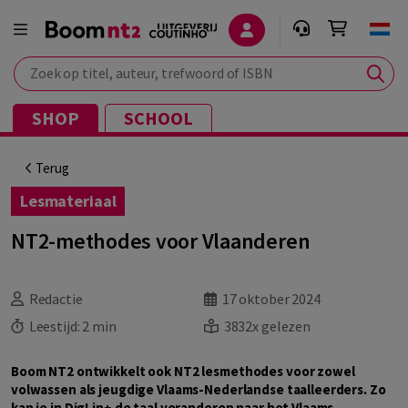
Zoek op titel, auteur, trefwoord of ISBN
SHOP
SCHOOL
Terug
Lesmateriaal
NT2-methodes voor Vlaanderen
Redactie
17 oktober 2024
Leestijd:
2 min
3832x gelezen
Boom NT2 ontwikkelt ook NT2 lesmethodes voor zowel
volwassen als jeugdige Vlaams-Nederlandse taalleerders. Zo
kan je in DigLin+ de taal veranderen naar het Vlaams-