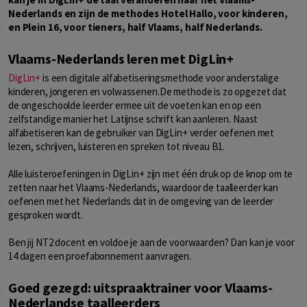
Nederlands en zijn de methodes Hotel Hallo, voor kinderen,
en Plein 16, voor tieners, half Vlaams, half Nederlands.
Vlaams-Nederlands leren met DigLin+
DigLin+
is een digitale alfabetiseringsmethode voor anderstalige
kinderen, jongeren en volwassenen.De methode is zo opgezet dat
de ongeschoolde leerder ermee uit de voeten kan en op een
zelfstandige manier het Latijnse schrift kan aanleren. Naast
alfabetiseren kan de gebruiker van DigLin+ verder oefenen met
lezen, schrijven, luisteren en spreken tot niveau B1.
Alle luisteroefeningen in DigLin+ zijn met één druk op de knop om te
zetten naar het Vlaams-Nederlands, waardoor de taalleerder kan
oefenen met het Nederlands dat in de omgeving van de leerder
gesproken wordt.
Ben jij NT2 docent en voldoe je aan de voorwaarden? Dan kan je voor
14 dagen een proefabonnement aanvragen.
Goed gezegd: uitspraaktrainer voor Vlaams-
Nederlandse taalleerders