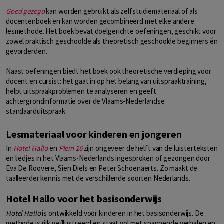
Goed gezegd
kan worden gebruikt als zelfstudiemateriaal of als
docentenboek en kan worden gecombineerd met elke andere
lesmethode. Het boek bevat doelgerichte oefeningen, geschikt voor
zowel praktisch geschoolde als theoretisch geschoolde beginners én
gevorderden.
Naast oefeningen biedt het boek ook theoretische verdieping voor
docent en cursist: het gaat in op het belang van uitspraaktraining,
helpt uitspraakproblemen te analyseren en geeft
achtergrondinformatie over de Vlaams-Nederlandse
standaarduitspraak.
Lesmateriaal voor kinderen en jongeren
In
Hotel Hallo
en
Plein 16
zijn ongeveer de helft van de luisterteksten
en liedjes in het Vlaams-Nederlands ingesproken of gezongen door
Eva De Roovere, Sien Diels en Peter Schoenaerts. Zo maakt de
taalleerder kennis met de verschillende soorten Nederlands.
Hotel Hallo voor het basisonderwijs
Hotel Hallo
is ontwikkeld voor kinderen in het basisonderwijs. De
methode is rijk geïllustreerd en staat vol met spannende verhalen en