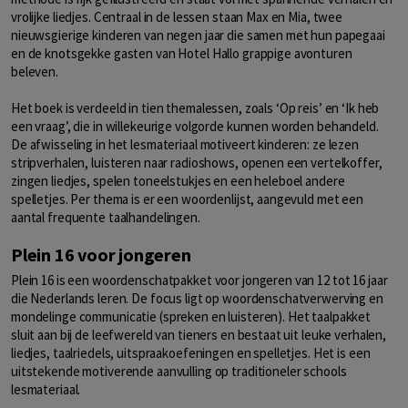
vrolijke liedjes. Centraal in de lessen staan Max en Mia, twee
nieuwsgierige kinderen van negen jaar die samen met hun papegaai
en de knotsgekke gasten van Hotel Hallo grappige avonturen
beleven.
Het boek is verdeeld in tien themalessen, zoals ‘Op reis’ en ‘Ik heb
een vraag’, die in willekeurige volgorde kunnen worden behandeld.
De afwisseling in het lesmateriaal motiveert kinderen: ze lezen
stripverhalen, luisteren naar radioshows, openen een vertelkoffer,
zingen liedjes, spelen toneelstukjes en een heleboel andere
spelletjes. Per thema is er een woordenlijst, aangevuld met een
aantal frequente taalhandelingen.
Plein 16 voor jongeren
Plein 16 is een woordenschatpakket voor jongeren van 12 tot 16 jaar
die Nederlands leren. De focus ligt op woordenschatverwerving en
mondelinge communicatie (spreken en luisteren). Het taalpakket
sluit aan bij de leefwereld van tieners en bestaat uit leuke verhalen,
liedjes, taalriedels, uitspraakoefeningen en spelletjes. Het is een
uitstekende motiverende aanvulling op traditioneler schools
lesmateriaal.