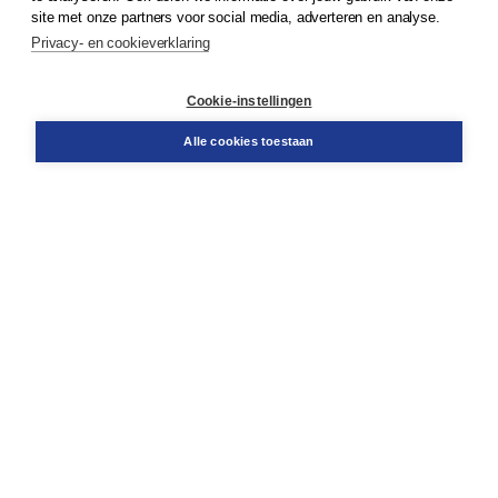
site met onze partners voor social media, adverteren en analyse.
Privacy- en cookieverklaring
Klantenservice
Cookie-instellingen
Support
Bestellen
Alle cookies toestaan
​Retourneren
Docentenservice
Contact
Over Boom NT2
Over ons
Partners
Advies op maat
Gratis verzending in NL vanaf € 20,-.
Veilig winkelen met Thuiswinkelwaarborg