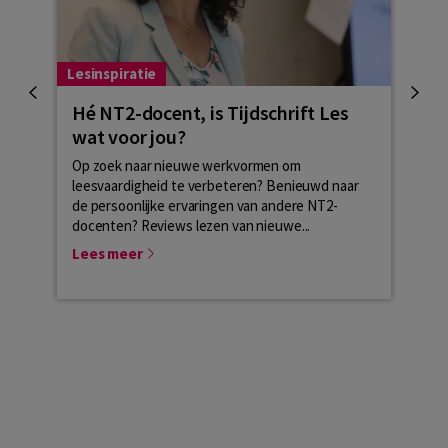
Lesinspiratie
Lesma
Hé NT2-docent, is Tijdschrift Les
Hoe
wat voor jou?
Veel 
lesme
Op zoek naar nieuwe werkvormen om
cursi
leesvaardigheid te verbeteren? Benieuwd naar
NT2-l
de persoonlijke ervaringen van andere NT2-
docenten? Reviews lezen van nieuwe...
Lees
Lees meer