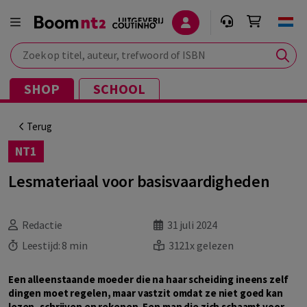
Zoek op titel, auteur, trefwoord of ISBN
SHOP
SCHOOL
Terug
NT1
Lesmateriaal voor basisvaardigheden
Redactie
31 juli 2024
Leestijd:
8 min
3121x gelezen
Een alleenstaande moeder die na haar scheiding ineens zelf
dingen moet regelen, maar vastzit omdat ze niet goed kan
lezen, schrijven en rekenen. Een man die zich schaamt voor