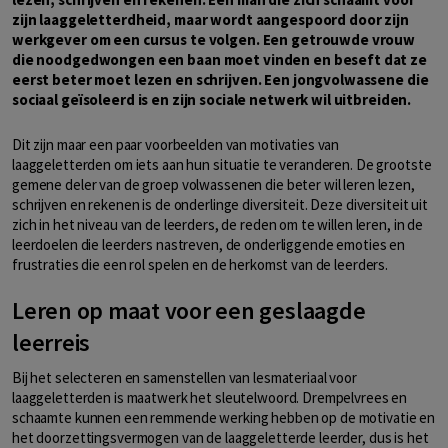
zijn laaggeletterdheid, maar wordt aangespoord door zijn
werkgever om een cursus te volgen. Een getrouwde vrouw
die noodgedwongen een baan moet vinden en beseft dat ze
eerst beter moet lezen en schrijven. Een jongvolwassene die
sociaal geïsoleerd is en zijn sociale netwerk wil uitbreiden.
Dit zijn maar een paar voorbeelden van motivaties van
laaggeletterden om iets aan hun situatie te veranderen. De grootste
gemene deler van de groep volwassenen die beter wil leren lezen,
schrijven en rekenen is de onderlinge diversiteit. Deze diversiteit uit
zich in het niveau van de leerders, de reden om te willen leren, in de
leerdoelen die leerders nastreven, de onderliggende emoties en
frustraties die een rol spelen en de herkomst van de leerders.
Leren op maat voor een geslaagde
leerreis
Bij het selecteren en samenstellen van lesmateriaal voor
laaggeletterden is maatwerk het sleutelwoord. Drempelvrees en
schaamte kunnen een remmende werking hebben op de motivatie en
het doorzettingsvermogen van de laaggeletterde leerder, dus is het