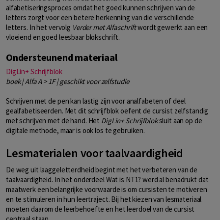
alfabetiseringsproces omdat het goed kunnen schrijven van de
letters zorgt voor een betere herkenning van die verschillende
letters. In het vervolg
Verder met Alfaschrift
wordt gewerkt aan een
vloeiend en goed leesbaar blokschrift.
Ondersteunend materiaal
DigLin+ Schrijfblok
boek | Alfa A > 1F | geschikt voor zelfstudie
Schrijven met de pen kan lastig zijn voor analfabeten of deel
gealfabetiseerden. Met dit schrijfblok oefent de cursist zelfstandig
met schrijven met de hand. Het
DigLin+ Schrijfblok
sluit aan op de
digitale methode, maar is ook los te gebruiken.
Lesmaterialen voor taalvaardigheid
De weg uit laaggeletterdheid begint met het verbeteren van de
taalvaardigheid. In het onderdeel Wat is NT1? werd al benadrukt dat
maatwerk een belangrijke voorwaarde is om cursisten te motiveren
en te stimuleren in hun leertraject. Bij het kiezen van lesmateriaal
moeten daarom de leerbehoefte en het leerdoel van de cursist
centraal staan.