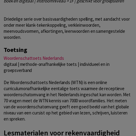
boek en digitaal | instroomniveau > 1F | geschikt voor groepsleren
Driedelige serie over basisvaardigheden spelling, met aandacht voor
onder meer klank-tekenkoppeling, verkleinwoorden,
meervoudsvormen, afkortingen, leenwoorden en samengestelde
woorden.
Toetsing
Woordenschattoets Nederlands
digitaal | methode-onafhankelijke toets | individueel en in
groepsverband
De Woordenschattoets Nederlands (WTN) is een online
curriculumonafhankelijke eentalige toets waarmee de receptieve
woordenschatomvang in het Nederlands ingeschat kan worden. Met
70 vragen meet de WTN kennis van 7000 woordfamilies. Het meten
van de woordenschatomvang geeft een goed beeld van het globale
niveau van een cursist op het gebied van lezen, schrijven, luisteren
en spreken.
Lesmaterialen voor rekenvaardigheid