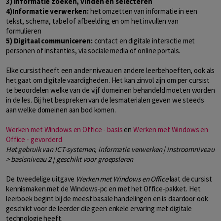
3) Informatie zoeken, vinden en selecteren
4)Informatie verwerken:
het omzetten van informatie in een
tekst, schema, tabel of afbeelding en om het invullen van
formulieren
5) Digitaal communiceren:
contact en digitale interactie met
personen of instanties, via sociale media of online portals.
Elke cursist heeft een ander niveau en andere leerbehoeften, ook als
het gaat om digitale vaardigheden. Het kan zinvol zijn om per cursist
te beoordelen welke van de vijf domeinen behandeld moeten worden
in de les. Bij het bespreken van de lesmaterialen geven we steeds
aan welke domeinen aan bod komen.
Werken met Windows en Office - basis
en
Werken met Windows en
Office - gevorderd
Het gebruik van ICT-systemen, informatie verwerken | instroomniveau
> basisniveau 2 | geschikt voor groepsleren
De tweedelige uitgave
Werken met Windows en Office
laat de cursist
kennismaken met de Windows-pc en met het Office-pakket. Het
leerboek begint bij de meest basale handelingen en is daardoor ook
geschikt voor de leerder die geen enkele ervaring met digitale
technologie heeft.