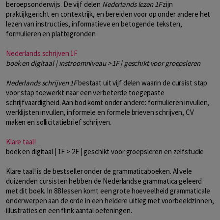
beroepsonderwijs. De vijf delen
Nederlands lezen 1F
zijn
praktijkgericht en contextrijk, en bereiden voor op onder andere het
lezen van instructies, informatieve en betogende teksten,
formulieren en plattegronden.
Nederlands schrijven 1F
boek en digitaal | instroomniveau > 1F | geschikt voor groepsleren
Nederlands schrijven 1F
bestaat uit vijf delen waarin de cursist stap
voor stap toewerkt naar een verbeterde toegepaste
schrijfvaardigheid. Aan bod komt onder andere: formulieren invullen,
werklijsten invullen, informele en formele brieven schrijven, CV
maken en sollicitatiebrief schrijven.
Klare taal!
boek en digitaal | 1F > 2F | geschikt voor groepsleren en zelfstudie
Klare taal! is de bestseller onder de grammaticaboeken. Al vele
duizenden cursisten hebben de Nederlandse grammatica geleerd
met dit boek. In 88 lessen komt een grote hoeveelheid grammaticale
onderwerpen aan de orde in een heldere uitleg met voorbeeldzinnen,
illustraties en een flink aantal oefeningen.