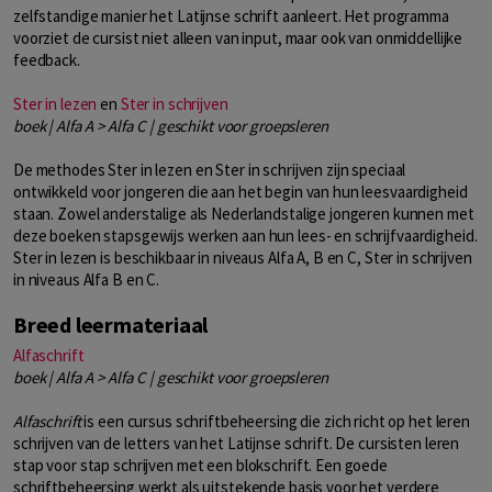
zelfstandige manier het Latijnse schrift aanleert. Het programma
voorziet de cursist niet alleen van input, maar ook van onmiddellijke
feedback.
Ster in lezen
en
Ster in schrijven
boek | Alfa A > Alfa C | geschikt voor groepsleren
De methodes Ster in lezen en Ster in schrijven zijn speciaal
ontwikkeld voor jongeren die aan het begin van hun leesvaardigheid
staan. Zowel anderstalige als Nederlandstalige jongeren kunnen met
deze boeken stapsgewijs werken aan hun lees- en schrijfvaardigheid.
Ster in lezen is beschikbaar in niveaus Alfa A, B en C, Ster in schrijven
in niveaus Alfa B en C.
Breed leermateriaal
Alfaschrift
boek | Alfa A > Alfa C | geschikt voor groepsleren
Alfaschrift
is een cursus schriftbeheersing die zich richt op het leren
schrijven van de letters van het Latijnse schrift. De cursisten leren
stap voor stap schrijven met een blokschrift. Een goede
schriftbeheersing werkt als uitstekende basis voor het verdere