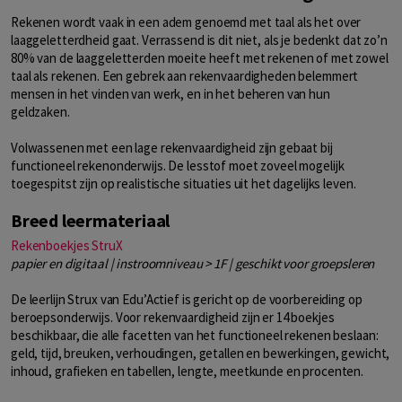
Rekenen wordt vaak in een adem genoemd met taal als het over
laaggeletterdheid gaat. Verrassend is dit niet, als je bedenkt dat zo’n
80% van de laaggeletterden moeite heeft met rekenen of met zowel
taal als rekenen. Een gebrek aan rekenvaardigheden belemmert
mensen in het vinden van werk, en in het beheren van hun
geldzaken.
Volwassenen met een lage rekenvaardigheid zijn gebaat bij
functioneel rekenonderwijs. De lesstof moet zoveel mogelijk
toegespitst zijn op realistische situaties uit het dagelijks leven.
Breed leermateriaal
Rekenboekjes StruX
papier en digitaal | instroomniveau > 1F | geschikt voor groepsleren
De leerlijn Strux van Edu’Actief is gericht op de voorbereiding op
beroepsonderwijs. Voor rekenvaardigheid zijn er 14 boekjes
beschikbaar, die alle facetten van het functioneel rekenen beslaan:
geld, tijd, breuken, verhoudingen, getallen en bewerkingen, gewicht,
inhoud, grafieken en tabellen, lengte, meetkunde en procenten.