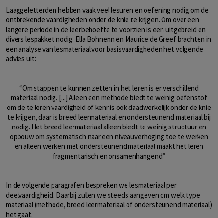
Laaggeletterden hebben vaak veel lesuren en oefening nodig om de
ontbrekende vaardigheden onder de knie te krijgen. Om over een
langere periode in de leerbehoefte te voorzien is een uitgebreid en
divers lespakket nodig. Ella Bohnenn en Maurice de Greef brachten in
een analyse van lesmateriaal voor basisvaardigheden het volgende
advies uit:
“Om stappen te kunnen zetten in het leren is er verschillend
materiaal nodig. [...] Alleen een methode biedt te weinig oefenstof
om de te leren vaardigheid of kennis ook daadwerkelijk onder de knie
te krijgen, daar is breed leermateriaal en ondersteunend materiaal bij
nodig. Het breed leermateriaal alleen biedt te weinig structuur en
opbouw om systematisch naar een niveauverhoging toe te werken
en alleen werken met ondersteunend materiaal maakt het leren
fragmentarisch en onsamenhangend.”
In de volgende paragrafen bespreken we lesmateriaal per
deelvaardigheid. Daarbij zullen we steeds aangeven om welk type
materiaal (methode, breed leermateriaal of ondersteunend materiaal)
het gaat.