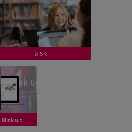
DISK
Blink uit