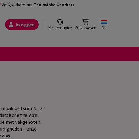
Veilig winkelen met
Thuiswinkelwaarborg
Inloggen
Klantenservice
Winkelwagen
NL
 ontwikkeld voor NT2-
dactische thema’s.
isie met vakgenoten.
aardigheden – onze
 klas.