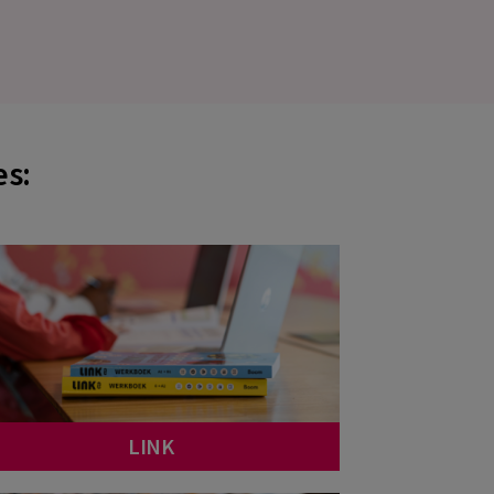
.
es:
LINK