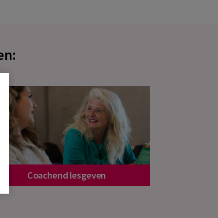
en:
Coachend lesgeven