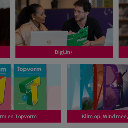
DigLin+
orm en Topvorm
Klim op, Wind mee, 