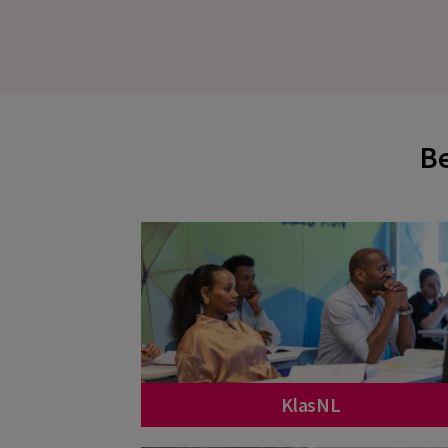
Be
KlasNL