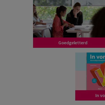
Goedgeletterd
In v