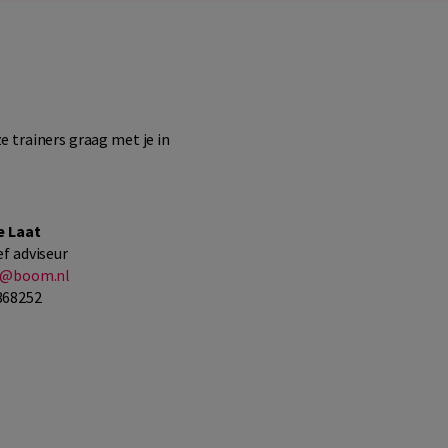
e trainers graag met je in
e Laat
ef adviseur
at@boom.nl
368252