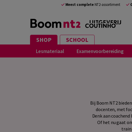
Meest complete
NT2-assortiment
SHOP
SCHOOL
Lesmateriaal
Examenvoorbereiding
Bij Boom NT2 bieden 
docenten, met foc
Denk aan coachend l
Of het nu gaat om
train