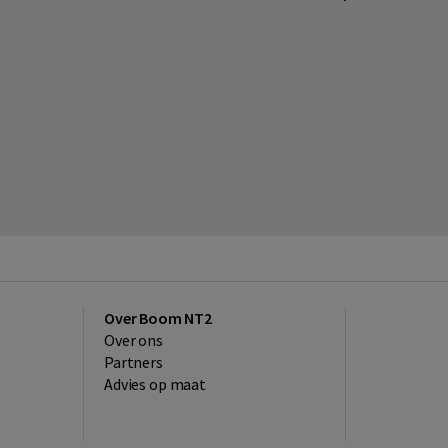
Over Boom NT2
Over ons
Partners
Advies op maat