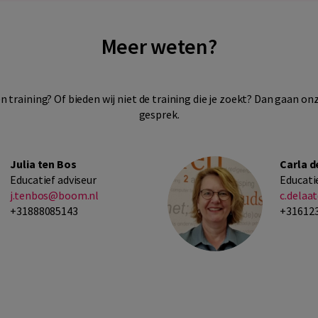
Meer weten?
n training? Of bieden wij niet de training die je zoekt? Dan gaan onz
gesprek.
Julia ten Bos
Carla d
Educatief adviseur
Educati
j.tenbos@boom.nl
c.dela
+31888085143
+31612