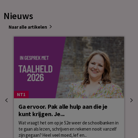
Nieuws
Naar alle artikelen
NT1
Ga ervoor. Pak alle hulp aan die je
NT
kunt krijgen. Je...
Wat
ver
Wat vraagt het om op je 52e weer de schoolbanken in
tro
te gaan als lezen, schrijven en rekenen nooit vanzelf
zijn gegaan? Heel veel moed, lef en...
Le