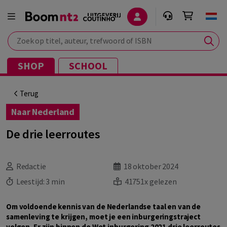
Zoek op titel, auteur, trefwoord of ISBN
SHOP
SCHOOL
Terug
Naar Nederland
De drie leerroutes
Redactie
18 oktober 2024
Leestijd:
3 min
41751x gelezen
Om voldoende kennis van de Nederlandse taal en van de
samenleving te krijgen, moet je een inburgeringstraject
volgen. Er zijn binnen de Wet inburgering 2021 drie leerroutes