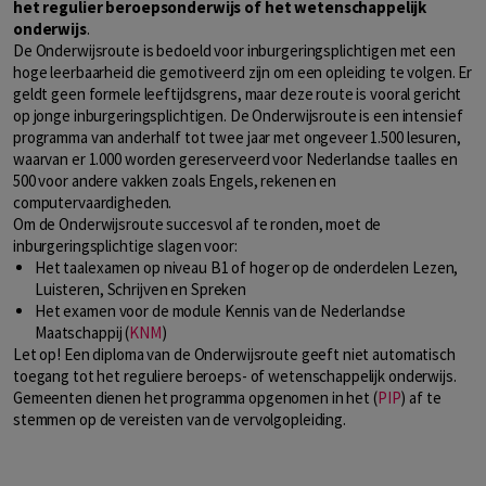
het regulier beroepsonderwijs of het wetenschappelijk
onderwijs
.
De Onderwijsroute is bedoeld voor inburgeringsplichtigen met een
hoge leerbaarheid die gemotiveerd zijn om een opleiding te volgen. Er
geldt geen formele leeftijdsgrens, maar deze route is vooral gericht
op jonge inburgeringsplichtigen. De Onderwijsroute is een intensief
programma van anderhalf tot twee jaar met ongeveer 1.500 lesuren,
waarvan er 1.000 worden gereserveerd voor Nederlandse taalles en
500 voor andere vakken zoals Engels, rekenen en
computervaardigheden.
Om de Onderwijsroute succesvol af te ronden, moet de
inburgeringsplichtige slagen voor:
Het taalexamen op niveau B1 of hoger op de onderdelen Lezen,
Luisteren, Schrijven en Spreken
Het examen voor de module Kennis van de Nederlandse
Maatschappij (
KNM
)
Let op! Een diploma van de Onderwijsroute geeft niet automatisch
toegang tot het reguliere beroeps- of wetenschappelijk onderwijs.
Gemeenten dienen het programma opgenomen in het (
PIP
) af te
stemmen op de vereisten van de vervolgopleiding.