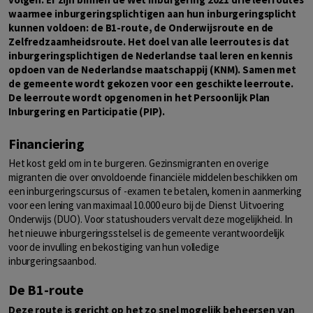
waarmee inburgeringsplichtigen aan hun inburgeringsplicht
kunnen voldoen: de B1-route, de Onderwijsroute en de
Zelfredzaamheidsroute. Het doel van alle leerroutes is dat
inburgeringsplichtigen de Nederlandse taal leren en kennis
opdoen van de Nederlandse maatschappij (KNM). Samen met
de gemeente wordt gekozen voor een geschikte leerroute.
De leerroute wordt opgenomen in het Persoonlijk Plan
Inburgering en Participatie (PIP).
Financiering
Het kost geld om in te burgeren. Gezinsmigranten en overige
migranten die over onvoldoende financiële middelen beschikken om
een inburgeringscursus of -examen te betalen, komen in aanmerking
voor een lening van maximaal 10.000 euro bij de Dienst Uitvoering
Onderwijs (DUO). Voor statushouders vervalt deze mogelijkheid. In
het nieuwe inburgeringsstelsel is de gemeente verantwoordelijk
voor de invulling en bekostiging van hun volledige
inburgeringsaanbod.
De B1-route
Deze route is gericht op het zo snel mogelijk beheersen van