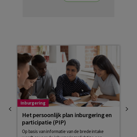
Inburgering
Inbu
Het persoonlijk plan inburgering en
Mod
participatie (PIP)
(MA
Op basis van informatie van de brede intake
Om t