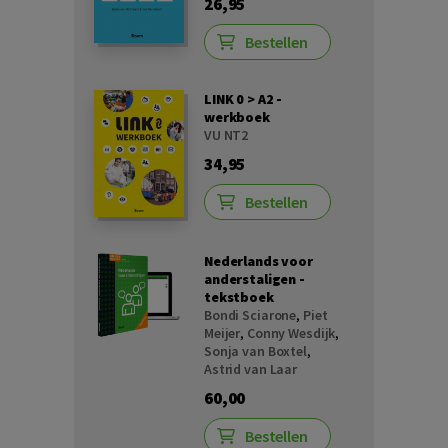
26,95
Bestellen
LINK 0 > A2 -
werkboek
VU NT2
34,95
Bestellen
Nederlands voor
anderstaligen -
tekstboek
Bondi Sciarone
,
Piet
Meijer
,
Conny Wesdijk
,
Sonja van Boxtel
,
Astrid van Laar
60,00
Bestellen