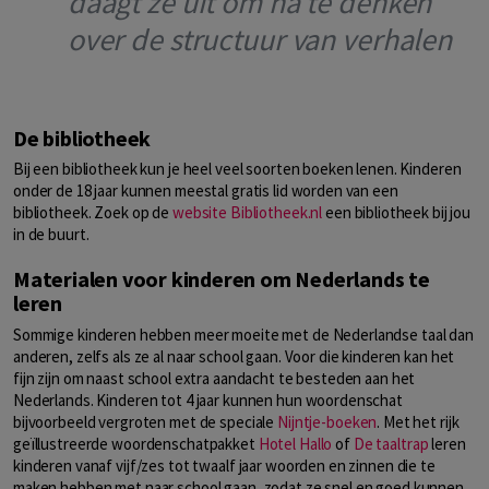
daagt ze uit om na te denken
over de structuur van verhalen
De bibliotheek
Bij een bibliotheek kun je heel veel soorten boeken lenen. Kinderen
onder de 18 jaar kunnen meestal gratis lid worden van een
bibliotheek. Zoek op de
website Bibliotheek.nl
een bibliotheek bij jou
in de buurt.
Materialen voor kinderen om Nederlands te
leren
Sommige kinderen hebben meer moeite met de Nederlandse taal dan
anderen, zelfs als ze al naar school gaan. Voor die kinderen kan het
fijn zijn om naast school extra aandacht te besteden aan het
Nederlands. Kinderen tot 4 jaar kunnen hun woordenschat
bijvoorbeeld vergroten met de speciale
Nijntje-boeken
. Met het rijk
geïllustreerde woordenschatpakket
Hotel Hallo
of
De taaltrap
leren
kinderen vanaf vijf/zes tot twaalf jaar woorden en zinnen die te
maken hebben met naar school gaan, zodat ze snel en goed kunnen