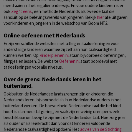
meedraaien in het regulier onderwijs. En voor oudere kinderen is er
ook
Zeg ’t eens
, een methode Nederlands als tweede taal die
aansluit op de belevingswereld van jongeren. Bekijk
hier
alle uitgaven
voor kinderen en jongeren in de webschop van Boom NT2.
Online oefenen met Nederlands
Er zijn verschillende websites met uitleg en taaloefeningen voor
anderstalige kinderen waarmee zij zelf aan hun taalvaardigheid
kunnen werken. Op
Kinderpleinen.nl
staan bijvoorbeeld oefeningen,
filmpjes en lessen. De website
Oefenen.nl
staat boordevol met
taaloefeningen voor alle niveaus.
Over de grens: Nederlands leren in het
buitenland.
Ook buiten de Nederlandse landsgrenzen zijn er kinderen die
Nederlands leren, bijvoorbeeld als hun Nederlandse ouders in het
buitenland werken. De hoeveelheid Nederlandse taal die het kind
hoort is dan meestal gering, en vaak zijn er weinig uren per week
beschikbaar om bezig te zijn met de Nederlandse taal. Hoe zorg je er
als ouder of als leerkracht dan voor dat kinderen voldoende
Nederlandse taalvaardigheid opdoen? Het
advies van de Stichting