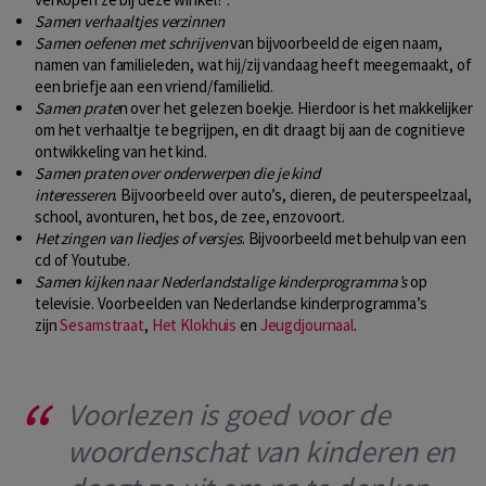
Samen verhaaltjes verzinnen
Samen oefenen met schrijven
van bijvoorbeeld de eigen naam,
namen van familieleden, wat hij/zij vandaag heeft meegemaakt, of
een briefje aan een vriend/familielid.
Samen prate
n over het gelezen boekje. Hierdoor is het makkelijker
om het verhaaltje te begrijpen, en dit draagt bij aan de cognitieve
ontwikkeling van het kind.
Samen praten over onderwerpen die je kind
interesseren
. Bijvoorbeeld over auto’s, dieren, de peuterspeelzaal,
school, avonturen, het bos, de zee, enzovoort.
Het zingen van liedjes of versjes
. Bijvoorbeeld met behulp van een
cd of Youtube.
Samen kijken naar Nederlandstalige kinderprogramma’s
op
televisie. Voorbeelden van Nederlandse kinderprogramma’s
zijn
Sesamstraat
,
Het Klokhuis
en
Jeugdjournaal
.
Voorlezen is goed voor de
woordenschat van kinderen en