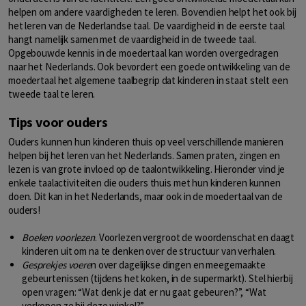
helpen om andere vaardigheden te leren. Bovendien helpt het ook bij
het leren van de Nederlandse taal. De vaardigheid in de eerste taal
hangt namelijk samen met de vaardigheid in de tweede taal.
Opgebouwde kennis in de moedertaal kan worden overgedragen
naar het Nederlands. Ook bevordert een goede ontwikkeling van de
moedertaal het algemene taalbegrip dat kinderen in staat stelt een
tweede taal te leren.
Tips voor ouders
Ouders kunnen hun kinderen thuis op veel verschillende manieren
helpen bij het leren van het Nederlands. Samen praten, zingen en
lezen is van grote invloed op de taalontwikkeling. Hieronder vind je
enkele taalactiviteiten die ouders thuis met hun kinderen kunnen
doen. Dit kan in het Nederlands, maar ook in de moedertaal van de
ouders!
Boeken voorlezen
. Voorlezen vergroot de woordenschat en daagt
kinderen uit om na te denken over de structuur van verhalen.
Gesprekjes voere
n over dagelijkse dingen en meegemaakte
gebeurtenissen (tijdens het koken, in de supermarkt). Stel hierbij
open vragen: “Wat denk je dat er nu gaat gebeuren?”, “Wat
verkopen ze bij deze winkel?”.