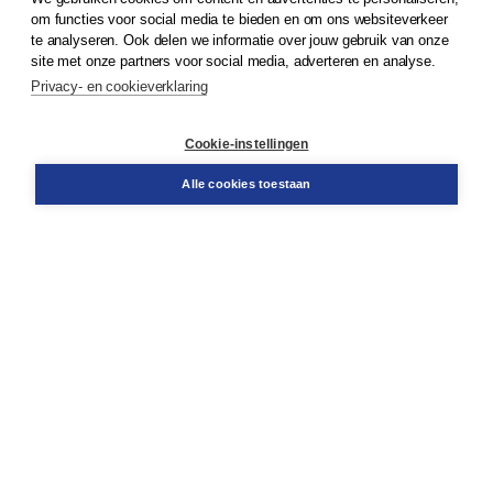
om functies voor social media te bieden en om ons websiteverkeer
© 2026
Koninklijke Boom uitgevers
te analyseren. Ook delen we informatie over jouw gebruik van onze
site met onze partners voor social media, adverteren en analyse.
Privacy- en cookieverklaring
Klantenservice
Cookie-instellingen
Support
Bestellen
Alle cookies toestaan
​Retourneren
Docentenservice
Contact
Over Boom NT2
Over ons
Partners
Advies op maat
Gratis verzending in NL vanaf € 20,-.
Veilig winkelen met Thuiswinkelwaarborg