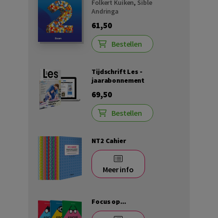
Folkert Kuiken
,
Sible
Andringa
61,50
Bestellen
Tijdschrift Les -
jaarabonnement
69,50
Bestellen
NT2 Cahier
Meer info
Focus op...