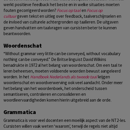
werkt positieve feedback het beste en in welke situaties moeten
fouten gecorrigeerd worden?
Focus op taal
en
Focus op
cultuur
geven tekst en uitleg over feedback, taalverschijnselen en
de invloed van culturele achtergronden op taalleren. De uitgaven
geven handvatten om taalvragen van cursisten beter te kunnen
beantwoorden.
Woordenschat
“Without grammar very little can be conveyed, without vocabulary
nothing can be conveyed.” De Britse linguïst David Wilkins
benadrukte in 1972 al het belang van woordenschat. Om een taal te
leren beheersen, moeten voldoende woorden bewust aangeleerd
worden. In het
Handboek Nederlands als tweede taal
krijgen
woordenschat en woordverwerving ook veel aandacht. Onder meer
het belang van het woordenboek, het onderscheid tussen
semantiseren, controleren en consolideren en
woordleervaardigheden komen hierin uitgebreid aan de orde.
Grammatica
Grammatica is voor veel docenten een moeilijk aspect van de NT2-les.
Cursisten willen vaak weten ‘waarom’, terwijl de regels niet altijd