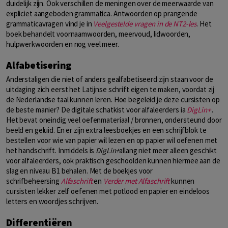
duidelijk zijn. Ook verschillen de meningen over de meerwaarde van
expliciet aangeboden grammatica. Antwoorden op prangende
grammaticavragen vind je in
Veelgestelde vragen in de NT2-les
. Het
boek behandelt voornaamwoorden, meervoud, lidwoorden,
hulpwerkwoorden en nog veel meer.
Alfabetisering
Anderstaligen die niet of anders gealfabetiseerd zijn staan voor de
uitdaging zich eerst het Latijnse schrift eigen te maken, voordat zij
de Nederlandse taal kunnen leren. Hoe begeleid je deze cursisten op
de beste manier? De digitale schatkist voor alfaleerders ia
DigLin+
.
Het bevat oneindig veel oefenmateriaal / bronnen, ondersteund door
beeld en geluid. En er zijn extra leesboekjes en een schrijfblok te
bestellen voor wie van papier wil lezen en op papier wil oefenen met
het handschrift. Inmiddels is
DigLin+
allang niet meer alleen geschikt
voor alfaleerders, ook praktisch geschoolden kunnen hiermee aan de
slag en niveau B1 behalen. Met de boekjes voor
schrifbeheersing
Alfaschrift
en
Verder met Alfaschrift
kunnen
cursisten lekker zelf oefenen met potlood en papier en eindeloos
letters en woordjes schrijven.
Differentiëren