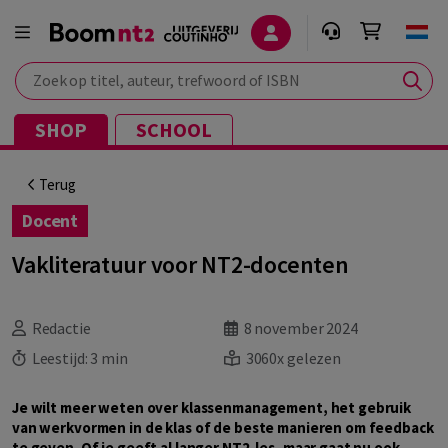
Zoek op titel, auteur, trefwoord of ISBN
SHOP
SCHOOL
Terug
Docent
Vakliteratuur voor NT2-docenten
Redactie
8 november 2024
Leestijd:
3 min
3060x gelezen
Je wilt meer weten over klassenmanagement, het gebruik
van werkvormen in de klas of de beste manieren om feedback
te geven. Of je geeft al langer NT2-les, maar gaat nu ook