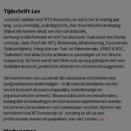
Tijdschrift Les
Les
is hét vakblad voor NT2-docenten, en dat is het al veertig jaar
lang.
Les
is veelzijdig, praktijkgericht, met theoretische verdieping.
Vrijwel elk nummer biedt een mix van didactiek,
(achtergrond)informatie en stof tot discussie. Vaak staat een thema
centraal, zoals: Portfolio NT2, Multimedia, Alfabetisering, Functionele
Taalvaardigheid, Integratie van Taal- en Vakonderwijs, VMBO & ROC,
Taalbeleid. Veel didactische artikelen in
Les
nodigen uit tot directe
toepassing. De lezer wordt een flink stuk op weg geholpen met een
duidelijke lesopzet, praktische adviezen en concrete lessuggesties.
Het werkterrein van
Les
omvat alle educatieve activiteiten voor
(jong)volwassen anderstaligen - in de ruimste betekenis van het
woord (inclusief de maatschappelijke, beleidsmatige en
organisatorische context). Nieuwe publicaties en lesmaterialen,
belangrijke ontwikkelingen en interessante experimenten worden
beschreven, besproken en van commentaar voorzien. Kortom: wie
betrokken is bij NT2-onderwijs of -scholing en dit op een
professionele manier wil aanpakken, kan niet zonder
Les
.
Werkvormen