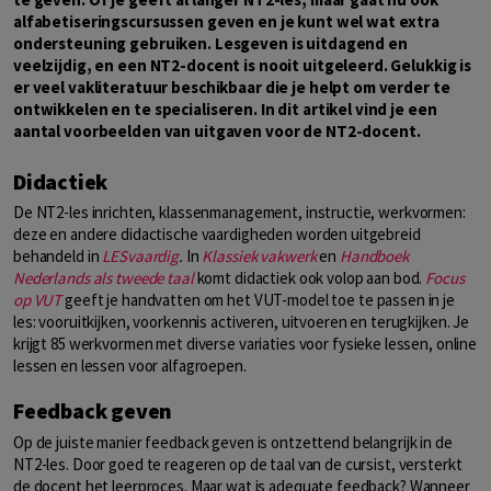
alfabetiseringscursussen geven en je kunt wel wat extra
ondersteuning gebruiken. Lesgeven is uitdagend en
veelzijdig, en een NT2-docent is nooit uitgeleerd. Gelukkig is
er veel vakliteratuur beschikbaar die je helpt om verder te
ontwikkelen en te specialiseren. In dit artikel vind je een
aantal voorbeelden van uitgaven voor de NT2-docent.
Didactiek
De NT2-les inrichten, klassenmanagement, instructie, werkvormen:
deze en andere didactische vaardigheden worden uitgebreid
behandeld in
LESvaardig
.
In
Klassiek vakwerk
en
Handboek
Nederlands als tweede taal
komt didactiek ook volop aan bod.
Focus
op VUT
geeft je handvatten om het VUT-model toe te passen in je
les: vooruitkijken, voorkennis activeren, uitvoeren en terugkijken. Je
krijgt
85 werkvormen met diverse variaties voor fysieke lessen, online
lessen en lessen voor alfagroepen.
Feedback geven
Op de juiste manier feedback geven is ontzettend belangrijk in de
NT2-les. Door goed te reageren op de taal van de cursist, versterkt
de docent het leerproces. Maar wat is adequate feedback? Wanneer