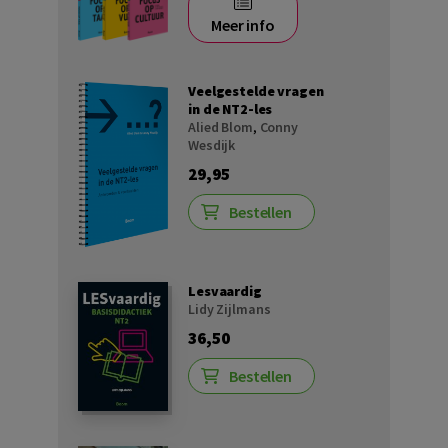
Meer info
Veelgestelde vragen
in de NT2-les
Alied Blom
,
Conny
Wesdijk
29,95
Bestellen
Lesvaardig
Lidy Zijlmans
36,50
Bestellen