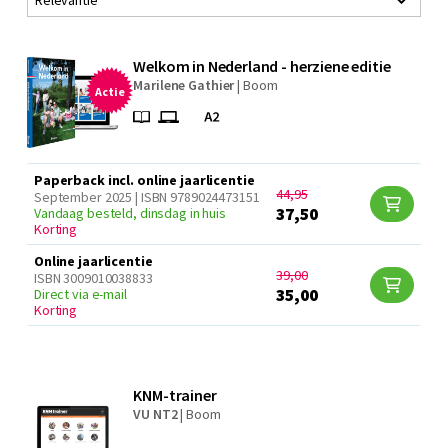
Relevantie
Welkom in Nederland - herziene editie
Marilene Gathier
|
Boom
Actie
Paperback incl. online jaarlicentie
44,95
September 2025 | ISBN 9789024473151
37,50
Vandaag besteld, dinsdag in huis
Korting
Online jaarlicentie
39,00
ISBN 3009010038833
35,00
Direct via e-mail
Korting
KNM-trainer
VU NT2
|
Boom