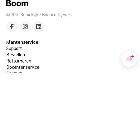
© 2026
Koninklijke Boom uitgevers
Klantenservice
Support
Bestellen
​Retourneren
Docentenservice
Contact
Over Boom NT2
Over ons
Partners
Advies op maat
Gratis verzending in NL vanaf € 20,-.