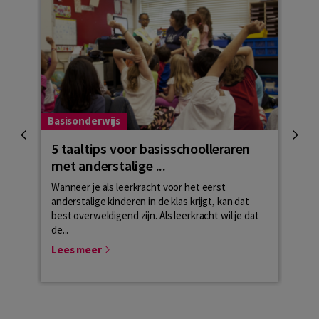
Basisonderwijs
Basis
5 taaltips voor basisschoolleraren
And
met anderstalige ...
basi
Wanneer je als leerkracht voor het eerst
Basi
anderstalige kinderen in de klas krijgt, kan dat
ander
best overweldigend zijn. Als leerkracht wil je dat
nieuw
de...
leerli
Lees meer
Lees