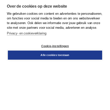
Over de cookies op deze website
We gebruiken cookies om content en advertenties te personaliseren,
om functies voor social media te bieden en om ons websiteverkeer
© 2026
Koninklijke Boom uitgevers
te analyseren. Ook delen we informatie over jouw gebruik van onze
site met onze partners voor social media, adverteren en analyse.
Privacy- en cookieverklaring
Klantenservice
Cookie-instellingen
Support
Bestellen
Alle cookies toestaan
​Retourneren
Docentenservice
Contact
Over Boom NT2
Over ons
Partners
Advies op maat