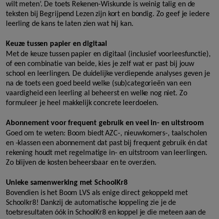
wilt meten’. De toets Rekenen-Wiskunde is weinig talig en de
teksten bij Begrijpend Lezen zijn kort en bondig. Zo geef je iedere
leerling de kans te laten zien wat hij kan.
Keuze tussen papier en digitaal
Met de keuze tussen papier en digitaal (inclusief voorleesfunctie),
of een combinatie van beide, kies je zelf wat er past bij jouw
school en leerlingen. De duidelijke verdiepende analyses geven je
na de toets een goed beeld welke (sub)categorieën van een
vaardigheid een leerling al beheerst en welke nog niet. Zo
formuleer je heel makkelijk concrete leerdoelen.
Abonnement voor frequent gebruik en veel in- en uitstroom
Goed om te weten: Boom biedt AZC-, nieuwkomers-, taalscholen
en -klassen een abonnement dat past bij frequent gebruik én dat
rekening houdt met regelmatige in- en uitstroom van leerlingen.
Zo blijven de kosten beheersbaar en te overzien.
Unieke samenwerking met SchoolKr8
Bovendien is het Boom LVS als enige direct gekoppeld met
Schoolkr8! Dankzij de automatische koppeling zie je de
toetsresultaten óók in SchoolKr8 en koppel je die meteen aan de