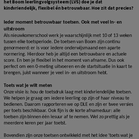
het Boom leerlingvolgsysteem (LVS) doe je dat
kindvriendelijk, flexibel én betrouwbaar. Hoe zit dat precies?
Ieder moment betrouwbaar toetsen. Ook met veel in- en
uitstroom
Als nieuwkomerschool werk je waarschijnlijk met 10 of 13 weken
tussen elke toetsperiode. De toetsen van Boom zijn continu
genormeerd: er is voor iedere onderwijsmaand een aparte
normering. Hierdoor heb je altijd een betrouwbare en actuele
score. En ben je flexibel in het moment van afname. Dus ook
perfect om een 0-meting uitvoeren en de startsituatie in kaart te
brengen, juist wanneer je veel in- en uitstroom hebt.
Toets wat je wilt meten
Onze visie is: hou de toetsdruk laag met kindvriendelijke toetsen.
We helpen je graag om iedere leerling op zijn of haar niveau te
bedienen. Daarom rapporteren we op DLE en zijn er twee versies
per toets beschikbaar. Ook fijn is de korte afnameduur: alle
toetsen zijn binnen één lesuur af te nemen. Wel zo prettig als je
meerdere keren per jaar toetst.
Bovendien zijn onze toetsen ontwikkeld met het idee ‘toets wat je