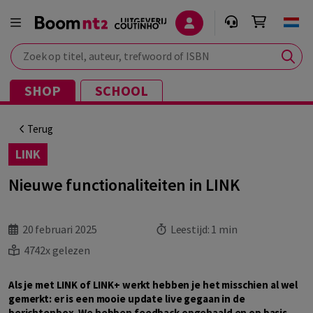
Zoek op titel, auteur, trefwoord of ISBN
SHOP
SCHOOL
Terug
LINK
Nieuwe functionaliteiten in LINK
20 februari 2025
Leestijd:
1 min
4742x gelezen
Als je met LINK of LINK+ werkt hebben je het misschien al wel
gemerkt: er is een mooie update live gegaan in de
berichtenbox. We hebben feedback opgehaald en op basis