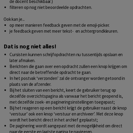
de docent beschikbaar.)
filteren op nog niet beoordeelde opdrachten.
Ook kan je...
op meer manieren feedback geven met de emoji-picker.
je feedback geven met meer tekst- en achtergrondkleuren.
Dat is nog niet alles!
Cursisten kunnen schrijfopdrachten nu tussentijds opslaan en
later afmaken.
Berichten die gaan over een opdracht zullen een knop krijgen om
direct naar de betreffende opdracht te gaan.
In het postvak ‘verzonden’ zal de ontvanger worden getoond in
plaats van de afzender.
Bij het sluiten van een bericht, keert de gebruiker terug op
dezelfde overzichtspagina als vanwaar het bericht geopend is,
met dezelfde zoek- en pagineringsinstellingen toegepast;
Bij het reageren op een bericht krijgt de gebruiker naast de knop
‘verstuur’ ook een knop ‘verstuur en archiveer’. Met deze knop
wordt het bericht direct in het archief geplaatst;
De paginering wordt aangepast met de mogelijkheid om direct
naar de eerste en laatste pagina te navigeren.