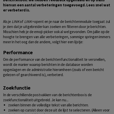
hiervan een aantal verbeteringen toegevoegd. Lees snel wat
er verbeterd is.
Als je
LINK
of
LINK+
opent en je naar de berichtenmodule toegaat zul
je zien dat je uitgebreider kan zoeken en filteren door je berichten.
Misschien heb je de emoji-picker ook al wel gevonden. Om jullie op de
hoogte te brengen van alle verbeteringen, sommige springen immers
meer in het oog dan de andere, volgt hier een lijstje:
Performance
Om de performance van de berichtenfunctionaliteit te versnellen,
wordt de manier waarop berichten in de database worden
opgeslagen en de administratie hieromheen (zoals of een bericht
gelezen of gearchiveerd is), verbeterd.
Zoekfunctie
In de verschillende postvakken van de berichtenbox is de
zoekfunctionaliteit uitgebreid. Je kan nu...
zoeken binnen de volledige tekst van alle berichten.
zoeken op cursist door deze uit de lijst te selecteren. (Alleen voor