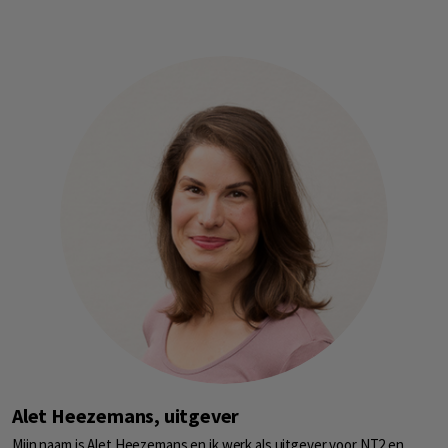
Alet Heezemans, uitgever
Mijn naam is Alet Heezemans en ik werk als uitgever voor NT2 en