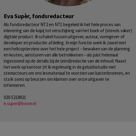
Eva Supèr, fondsredacteur
Als fondsredacteur NT2 en NT1 begeleid ik het hele proces van
inlevering van de kopij tot verschijning van het boek of (steeds vaker)
digitale product. Ik schakel tussen uitgever, auteur, vormgever of
developer en productie-afdeling. In mijn functie werk ik zowel met
een helicopterview over het hele project – bewaken van de planning
en kosten, aansturen van alle betrokkenen – als juist helemaal
ingezoomd op de details bij de (eind)redactie van de inhoud. Naast
het werk op kantoor zit ik regelmatig in de geluidsstudio met
stemacteurs om ons lesmateriaal te voorzien van luisterbronnen, en
sta ik soms op beurzen om klanten over onze uitgaven te
informeren.
020-5218921
e.super@boom.nl