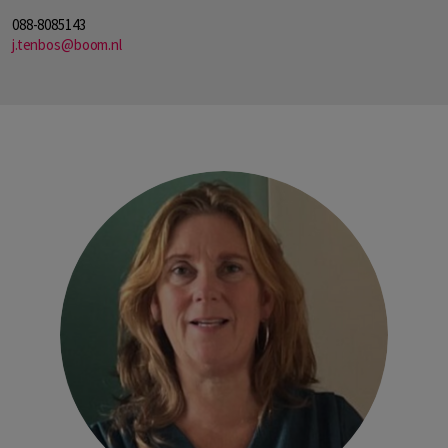
088-8085143
j.tenbos@boom.nl