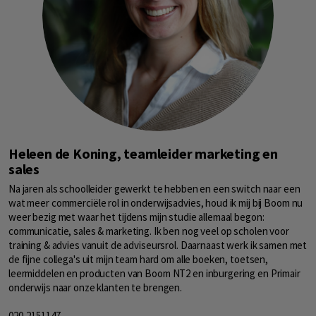
Heleen de Koning, teamleider marketing en
sales
Na jaren als schoolleider gewerkt te hebben en een switch naar een
wat meer commerciële rol in onderwijsadvies, houd ik mij bij Boom nu
weer bezig met waar het tijdens mijn studie allemaal begon:
communicatie, sales & marketing. Ik ben nog veel op scholen voor
training & advies vanuit de adviseursrol. Daarnaast werk ik samen met
de fijne collega's uit mijn team hard om alle boeken, toetsen,
leermiddelen en producten van Boom NT2 en inburgering en Primair
onderwijs naar onze klanten te brengen.
020-2151147