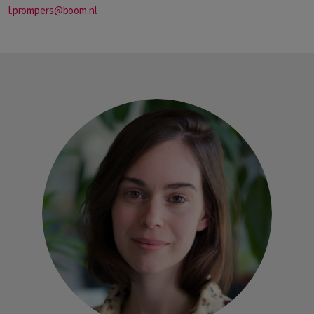
l.prompers@boom.nl