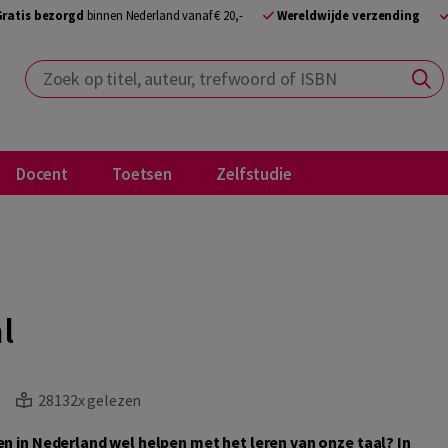
Gratis bezorgd
binnen Nederland vanaf € 20,-
Wereldwijde verzending
Zoek op titel, auteur, trefwoord of ISBN
Docent
Toetsen
Zelfstudie
l
28132x gelezen
n in Nederland wel helpen met het leren van onze taal? In