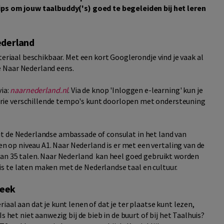
tips om jouw taalbuddy('s) goed te begeleiden bij het leren
ederland
teriaal beschikbaar. Met een kort Googlerondje vind je vaak al
 Naar Nederland eens.
ia:
naarnederland.nl
. Via de knop 'Inloggen e-learning' kun je
ie verschillende tempo's kunt doorlopen met ondersteuning
t de Nederlandse ambassade of consulat in het land van
op niveau A1. Naar Nederland is er met een vertaling van de
dan 35 talen. Naar Nederland kan heel goed gebruikt worden
s te laten maken met de Nederlandse taal en cultuur.
heek
aal aan dat je kunt lenen of dat je ter plaatse kunt lezen,
s het niet aanwezig bij de bieb in de buurt of bij het Taalhuis?