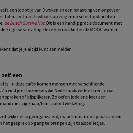
eft een looptijd van 3 weken en een belasting van ongeveer
het Talencentrum feedback op vragen en schrijfopdrachten
e:
de Dutch Survival Kit
. Dit is een handig gratis document met
 de Engelse vertaling. Deze kan ook buiten de MOOC worden
kent dat je je altijd kunt aanmelden.
 zelf een
lcafés. In deze cafés komen mensen met verschillende
 Zo vind je er bezoekers die Nederlands willen leren, maar
en spreken of bijspijkeren. Zo oefen je de ene keer een
iemand met zijn/haar/hun taalontwikkeling.
s of wijkcentra georganiseerd, maar kunnen ook plaatsvinden
m het gesprek op gang te brengen zijn taalspelletjes.