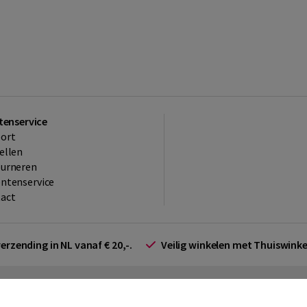
tenservice
ort
ellen
ourneren
ntenservice
act
verzending in NL vanaf € 20,-.
Veilig winkelen met Thuiswin
arden zakelijk
Cookieverklaring
Disclaimer
Privacy policy