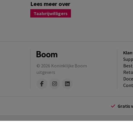
Lees meer over
Taalvrijwilligers
Klan
Supp
© 2026
Koninklijke Boom
Best
uitgevers
​Ret
Doce
Cont
Gratis 
Algemene voorwaarden
Algemene voorwa