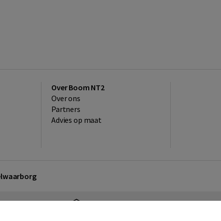
Over Boom NT2
Over ons
Partners
Advies op maat
kelwaarborg