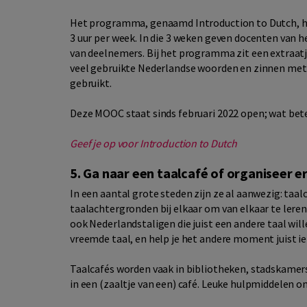
Het programma, genaamd Introduction to Dutch, he
3 uur per week. In die 3 weken geven docenten van 
van deelnemers. Bij het programma zit een extraatj
veel gebruikte Nederlandse woorden en zinnen met
gebruikt.
Deze MOOC staat sinds februari 2022 open; wat bete
Geef je op voor Introduction to Dutch
5. Ga naar een taalcafé of organiseer er
In een aantal grote steden zijn ze al aanwezig: taa
taalachtergronden bij elkaar om van elkaar te leren.
ook Nederlandstaligen die juist een andere taal will
vreemde taal, en help je het andere moment juist 
Taalcafés worden vaak in bibliotheken, stadskamer
in een (zaaltje van een) café. Leuke hulpmiddelen o