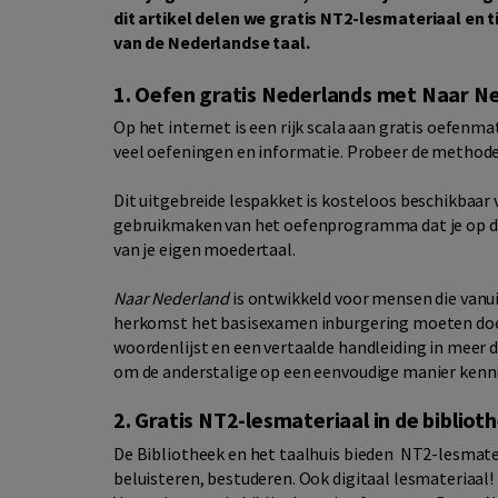
dit artikel delen we gratis NT2-lesmateriaal en 
van de Nederlandse taal.
1. Oefen gratis Nederlands met Naar N
Op het internet is een rijk scala aan gratis oefenma
veel oefeningen en informatie. Probeer de methode
Dit uitgebreide lespakket is kosteloos beschikbaar v
gebruikmaken van het oefenprogramma dat je op dr
van je eigen moedertaal.
Naar Nederland
is ontwikkeld voor mensen die vanui
herkomst het basisexamen inburgering moeten doen 
woordenlijst en een vertaalde handleiding in meer 
om de anderstalige op een eenvoudige manier kenni
2. Gratis NT2-lesmateriaal in de bibliot
De Bibliotheek en het taalhuis bieden NT2-lesmateri
beluisteren, bestuderen. Ook digitaal lesmateriaal! I