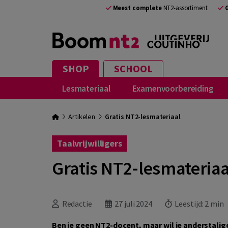
Meest complete
NT2-assortiment
SHOP
SCHOOL
Lesmateriaal
Examenvoorbereiding
Artikelen
Gratis NT2-lesmateriaal
Taalvrijwilligers
Gratis NT2-lesmateriaa
Redactie
27 juli 2024
Leestijd:
2 min
Ben je geen NT2-docent, maar wil je anderstalige