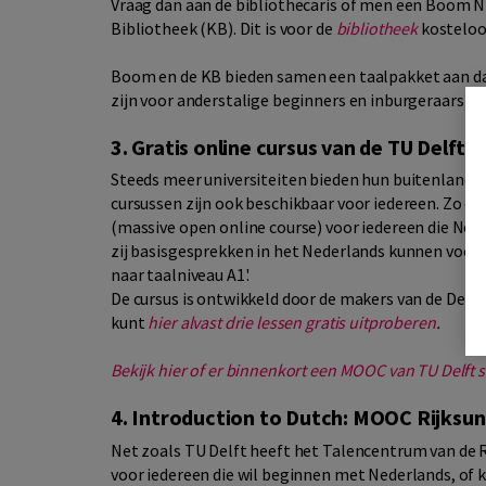
Vraag dan aan de bibliothecaris of men een Boom NT
Bibliotheek (KB). Dit is voor de
bibliotheek
kosteloo
Boom en de KB bieden samen een taalpakket aan dat
zijn voor anderstalige beginners en inburgeraars d
3. Gratis online cursus van de TU Delft
Steeds meer universiteiten bieden hun buitenlandse 
cursussen zijn ook beschikbaar voor iedereen. Zo or
(massive open online course) voor iedereen die Ned
zij basisgesprekken in het Nederlands kunnen voeren
naar taalniveau A1'.
De cursus is ontwikkeld door de makers van de Delf
kunt
hier alvast drie lessen gratis uitproberen
.
Bekijk hier of er binnenkort een MOOC van TU Delft s
4. Introduction to Dutch: MOOC Rijksun
Net zoals TU Delft heeft het Talencentrum van de 
voor iedereen die wil beginnen met Nederlands, of 