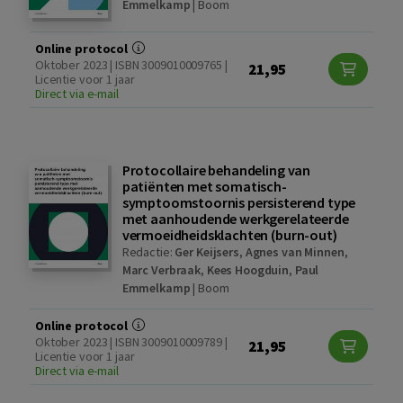
Emmelkamp
|
Boom
Online protocol
Oktober 2023 | ISBN 3009010009765 |
21,95
Licentie voor 1 jaar
Direct via e-mail
Protocollaire behandeling van
patiënten met somatisch-
symptoomstoornis persisterend type
met aanhoudende werkgerelateerde
vermoeidheidsklachten (burn-out)
Redactie:
Ger Keijsers
,
Agnes van Minnen
,
Marc Verbraak
,
Kees Hoogduin
,
Paul
Emmelkamp
|
Boom
Online protocol
Oktober 2023 | ISBN 3009010009789 |
21,95
Licentie voor 1 jaar
Direct via e-mail