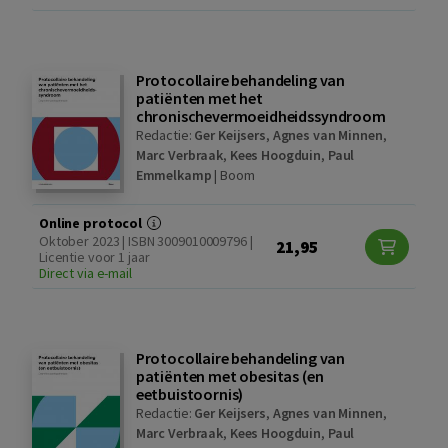
Protocollaire behandeling van
patiënten met het
chronischevermoeidheidssyndroom
Redactie:
Ger Keijsers
,
Agnes van Minnen
,
Marc Verbraak
,
Kees Hoogduin
,
Paul
Emmelkamp
|
Boom
Online protocol
Oktober 2023 | ISBN 3009010009796 |
21,95
Licentie voor 1 jaar
Direct via e-mail
Protocollaire behandeling van
patiënten met obesitas (en
eetbuistoornis)
Redactie:
Ger Keijsers
,
Agnes van Minnen
,
Marc Verbraak
,
Kees Hoogduin
,
Paul