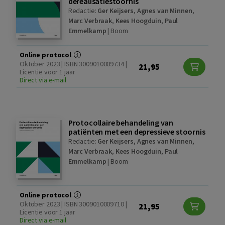
derealisatiestoornis
Redactie:
Ger Keijsers
,
Agnes van Minnen
,
Marc Verbraak
,
Kees Hoogduin
,
Paul
Emmelkamp
|
Boom
Online protocol
Oktober 2023 | ISBN 3009010009734 |
21,95
Licentie voor 1 jaar
Direct via e-mail
Protocollaire behandeling van
patiënten met een depressieve stoornis
Redactie:
Ger Keijsers
,
Agnes van Minnen
,
Marc Verbraak
,
Kees Hoogduin
,
Paul
Emmelkamp
|
Boom
Online protocol
Oktober 2023 | ISBN 3009010009710 |
21,95
Licentie voor 1 jaar
Direct via e-mail