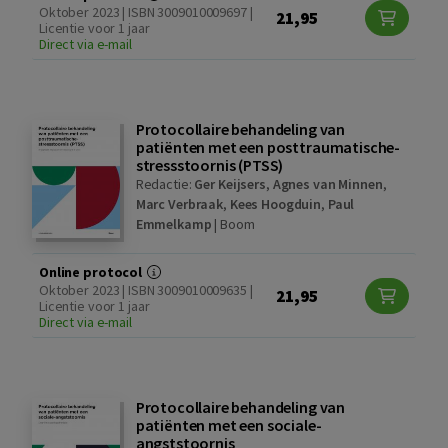
Oktober 2023 | ISBN 3009010009697 |
21,95
Licentie voor 1 jaar
Direct via e-mail
Protocollaire behandeling van
patiënten met een posttraumatische-
stressstoornis (PTSS)
Redactie:
Ger Keijsers
,
Agnes van Minnen
,
Marc Verbraak
,
Kees Hoogduin
,
Paul
Emmelkamp
|
Boom
Online protocol
Oktober 2023 | ISBN 3009010009635 |
21,95
Licentie voor 1 jaar
Direct via e-mail
Protocollaire behandeling van
patiënten met een sociale-
angststoornis