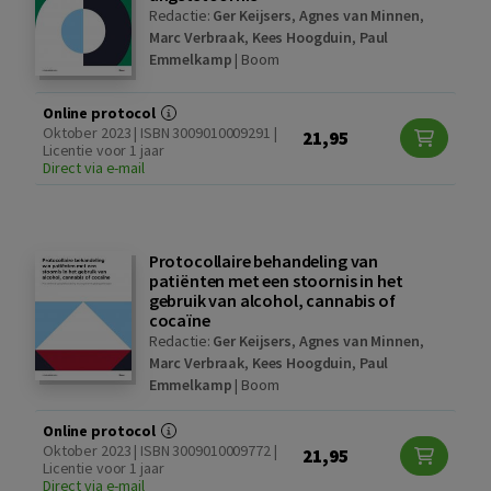
Redactie:
Ger Keijsers
,
Agnes van Minnen
,
Marc Verbraak
,
Kees Hoogduin
,
Paul
Emmelkamp
|
Boom
Online protocol
Oktober 2023 | ISBN 3009010009291 |
21,95
Licentie voor 1 jaar
Direct via e-mail
Protocollaire behandeling van
patiënten met een stoornis in het
gebruik van alcohol, cannabis of
cocaïne
Redactie:
Ger Keijsers
,
Agnes van Minnen
,
Marc Verbraak
,
Kees Hoogduin
,
Paul
Emmelkamp
|
Boom
Online protocol
Oktober 2023 | ISBN 3009010009772 |
21,95
Licentie voor 1 jaar
Direct via e-mail