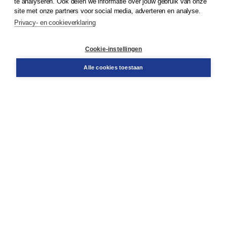
te analyseren. Ook delen we informatie over jouw gebruik van onze
site met onze partners voor social media, adverteren en analyse.
Privacy- en cookieverklaring
Klantenservice
Cookie-instellingen
Support
Bestellen
Alle cookies toestaan
​Retourneren
Docentenservice
Contact
Over Boom NT2
Over ons
Partners
Advies op maat
Gratis verzending in NL vanaf € 20,-.
Veilig winkelen met Thuiswinkelwaarborg