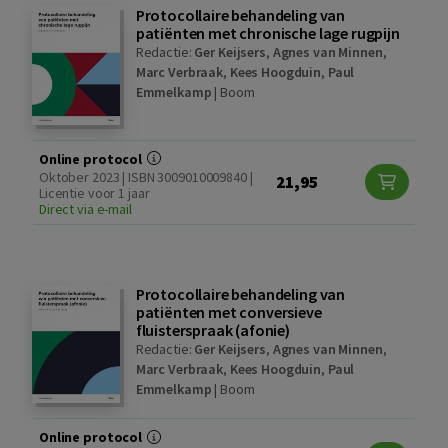
Protocollaire behandeling van
patiënten met chronische lage rugpijn
Redactie:
Ger Keijsers
,
Agnes van Minnen
,
Marc Verbraak
,
Kees Hoogduin
,
Paul
Emmelkamp
|
Boom
Online protocol
Oktober 2023 | ISBN 3009010009840 |
21,95
Licentie voor 1 jaar
Direct via e-mail
Protocollaire behandeling van
patiënten met conversieve
fluisterspraak (afonie)
Redactie:
Ger Keijsers
,
Agnes van Minnen
,
Marc Verbraak
,
Kees Hoogduin
,
Paul
Emmelkamp
|
Boom
Online protocol