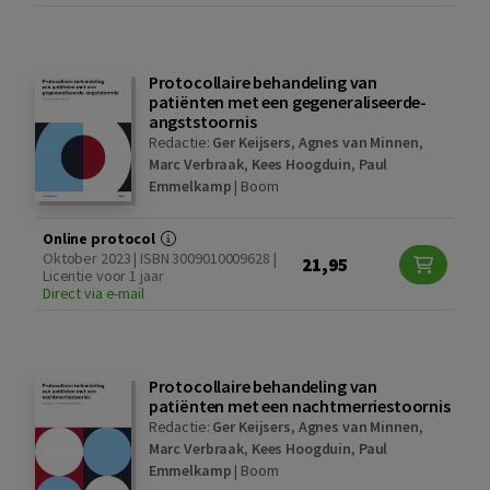
Protocollaire behandeling van
patiënten met een gegeneraliseerde-
angststoornis
Redactie:
Ger Keijsers
,
Agnes van Minnen
,
Marc Verbraak
,
Kees Hoogduin
,
Paul
Emmelkamp
|
Boom
Online protocol
Oktober 2023 | ISBN 3009010009628 |
21,95
Licentie voor 1 jaar
Direct via e-mail
Protocollaire behandeling van
patiënten met een nachtmerriestoornis
Redactie:
Ger Keijsers
,
Agnes van Minnen
,
Marc Verbraak
,
Kees Hoogduin
,
Paul
Emmelkamp
|
Boom