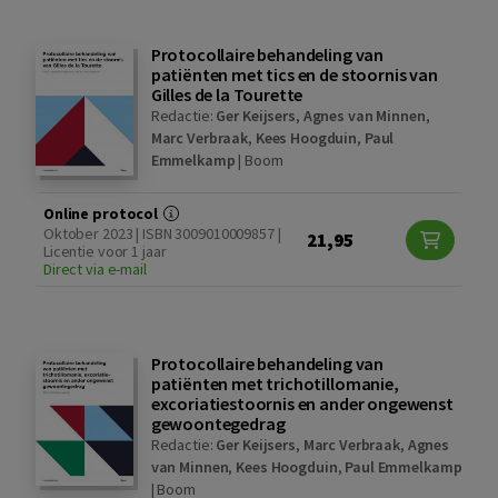
Protocollaire behandeling van
patiënten met tics en de stoornis van
Gilles de la Tourette
Redactie:
Ger Keijsers
,
Agnes van Minnen
,
Marc Verbraak
,
Kees Hoogduin
,
Paul
Emmelkamp
|
Boom
Online protocol
Oktober 2023 | ISBN 3009010009857 |
21,95
Licentie voor 1 jaar
Direct via e-mail
Protocollaire behandeling van
patiënten met trichotillomanie,
excoriatiestoornis en ander ongewenst
gewoontegedrag
Redactie:
Ger Keijsers
,
Marc Verbraak
,
Agnes
van Minnen
,
Kees Hoogduin
,
Paul Emmelkamp
|
Boom