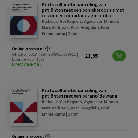
Protocollaire behandeling van
patiënten met een paniekstoornis met
of zonder comorbide agorafobie
Redactie:
Ger Keijsers
,
Agnes van Minnen
,
Marc Verbraak
,
Kees Hoogduin
,
Paul
Emmelkamp
|
Boom
Online protocol
Oktober 2023 | ISBN 3009010009611 |
21,95
Licentie voor 1 jaar
Direct via e-mail
Protocollaire behandeling van
patiënten met een paranoïde waan
Redactie:
Ger Keijsers
,
Agnes van Minnen
,
Marc Verbraak
,
Kees Hoogduin
,
Paul
Emmelkamp
|
Boom
Online protocol