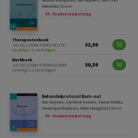
Mirjam Kampman
,
Ger Keijsers
,
Gert-Jan
Hendriks
|
Boom
5%
Studentenkorting
Therapeutenboek
32,50
Juli 2012 | ISBN 9789024421787
Levertijd 1-2 werkdagen
Werkboek
30,50
Juli 2012 | ISBN 9789461050649
Levertijd 1-2 werkdagen
Behandelprotocol Burn-out
Ger Keijsers
,
Caroline Vossen
,
Sanne Kriens
,
Veronique Boelaars
,
Kees Hoogduin
|
Boom
5%
Studentenkorting