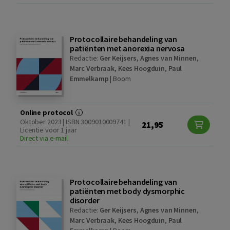
Protocollaire behandeling van
patiënten met anorexia nervosa
Redactie:
Ger Keijsers
,
Agnes van Minnen
,
Marc Verbraak
,
Kees Hoogduin
,
Paul
Emmelkamp
|
Boom
Online protocol
Oktober 2023 | ISBN 3009010009741 |
21,95
Licentie voor 1 jaar
Direct via e-mail
Protocollaire behandeling van
patiënten met body dysmorphic
disorder
Redactie:
Ger Keijsers
,
Agnes van Minnen
,
Marc Verbraak
,
Kees Hoogduin
,
Paul