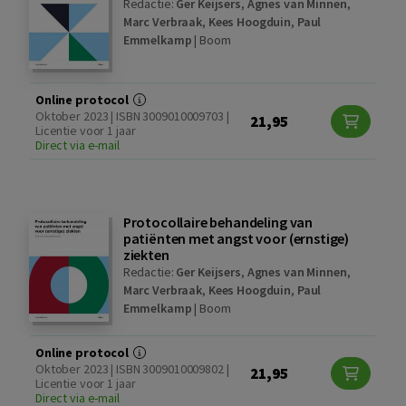
Redactie:
Ger Keijsers
,
Agnes van Minnen
,
Marc Verbraak
,
Kees Hoogduin
,
Paul
Emmelkamp
|
Boom
Online protocol
Oktober 2023 | ISBN 3009010009703 |
21,95
Licentie voor 1 jaar
Direct via e-mail
Protocollaire behandeling van
patiënten met angst voor (ernstige)
ziekten
Redactie:
Ger Keijsers
,
Agnes van Minnen
,
Marc Verbraak
,
Kees Hoogduin
,
Paul
Emmelkamp
|
Boom
Online protocol
Oktober 2023 | ISBN 3009010009802 |
21,95
Licentie voor 1 jaar
Direct via e-mail