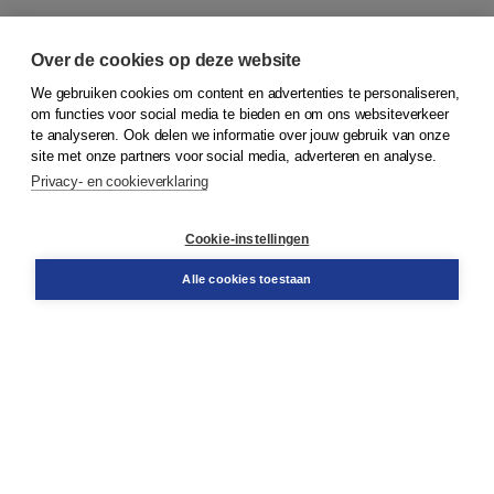
Over de cookies op deze website
We gebruiken cookies om content en advertenties te personaliseren,
om functies voor social media te bieden en om ons websiteverkeer
© 2026
Koninklijke Boom uitgevers
te analyseren. Ook delen we informatie over jouw gebruik van onze
site met onze partners voor social media, adverteren en analyse.
Privacy- en cookieverklaring
Klantenservice
Cookie-instellingen
Support
Bestellen
Alle cookies toestaan
​Retourneren
Docentenservice
Contact
Over Boom NT2
Over ons
Partners
Advies op maat