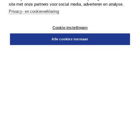
site met onze partners voor social media, adverteren en analyse.
Privacy- en cookieverklaring
Klantenservice
Cookie-instellingen
Support
Bestellen
Alle cookies toestaan
​Retourneren
Docentenservice
Contact
Over Boom NT2
Over ons
Partners
Advies op maat
Gratis verzending in NL vanaf € 20,-.
Veilig winkelen met Thuiswinkelwaarborg