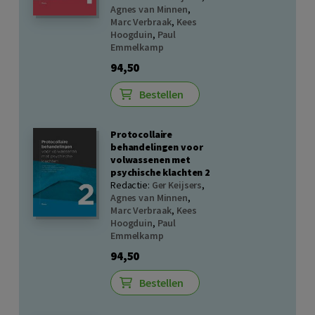
Agnes van Minnen
,
Marc Verbraak
,
Kees
Hoogduin
,
Paul
Emmelkamp
94,50
Bestellen
Protocollaire
behandelingen voor
volwassenen met
psychische klachten 2
Redactie:
Ger Keijsers
,
Agnes van Minnen
,
Marc Verbraak
,
Kees
Hoogduin
,
Paul
Emmelkamp
94,50
Bestellen