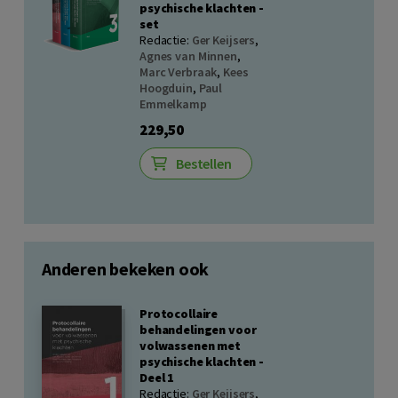
psychische klachten -
set
Redactie:
Ger Keijsers
,
Agnes van Minnen
,
Marc Verbraak
,
Kees
Hoogduin
,
Paul
Emmelkamp
229,50
Bestellen
Anderen bekeken ook
Protocollaire
behandelingen voor
volwassenen met
psychische klachten -
Deel 1
Redactie:
Ger Keijsers
,