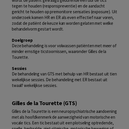
wordt de patiënt gevraagd gedurende een uur de tics
tegen te houden (responspreventie) en de aandacht
gericht te houden op premonitore sensaties (exposure). Uit
onderzoek komen HR en ER als even effectief naar voren,
zodat de patiënt de keuze kan worden gelaten met welke
behandelvorm gestart wordt.
Doelgroep
Deze behandeling is voor volwassen patiënten met meer of
minder ernstige ticstoornissen, waaronder Gilles de la
Tourette.
Sessies
De behandeling van GTS met behulp van HR bestaat uit tien
wekelijkse sessies. De behandeling met ER bestaat uit
twaalf wekelijkse sessies.
Gilles de la Tourette (GTS)
Gilles de la Tourette is een neuropsychiatrische aandoening
met als hoofdkenmerk de aanwezigheid van motorische en
vocale tics. Een tic bestaat uit een plotseling optredende,
snelle, herhaalde, niet-ritmische, motorische beweging of