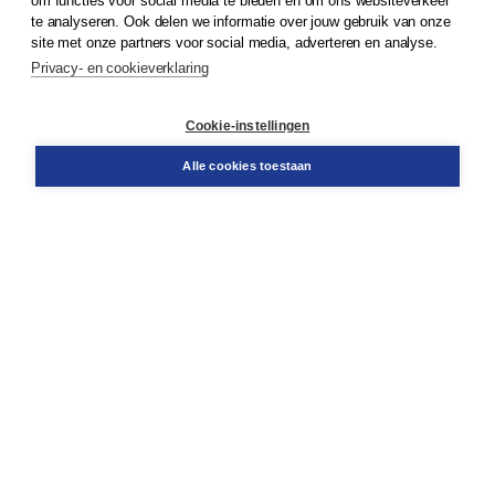
om functies voor social media te bieden en om ons websiteverkeer
© 2026
Koninklijke Boom uitgevers
te analyseren. Ook delen we informatie over jouw gebruik van onze
site met onze partners voor social media, adverteren en analyse.
Privacy- en cookieverklaring
Klantenservice
Cookie-instellingen
Support
Bestellen
Alle cookies toestaan
​Retourneren
Docentenservice
Contact
Over Boom NT2
Over ons
Partners
Advies op maat
Gratis verzending in NL vanaf € 20,-.
Veilig winkelen met Thuiswinkelwaarborg