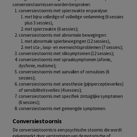
conversiestoornissen worden besproken:
conversiestoornis met spierzwakte en paralyse:
met bijna volledige of volledige verlamming (6 sessies
plus 3 sessies),
met spierzwakte (6 sessies);
conversiestoornis met abnormale bewegingen:
met abnormale spierbewegingen (12 sessies),
met sta-, loop- en evenwichtsproblemen (7 sessies);
conversiestoornis met sliksymptomen (12 sessies);
conversiestoornis met spraaksymptomen (afonie,
dysfonie, mutisme);
conversiestoornis met aanvallen of convulsies (6
sessies);
conversiestoornis met anesthesie (pijnperceptieverlies)
of sensibiliteitsverlies (4 sessies);
conversiestoornis met specifiek zintuiglijke symptomen
(6 sessies);
conversiestoornis met gemengde symptomen.
Conversiestoornis
De conversiestoornis is een psychische stoornis die wordt
gekenmerkt door verstoringen van de motorische of