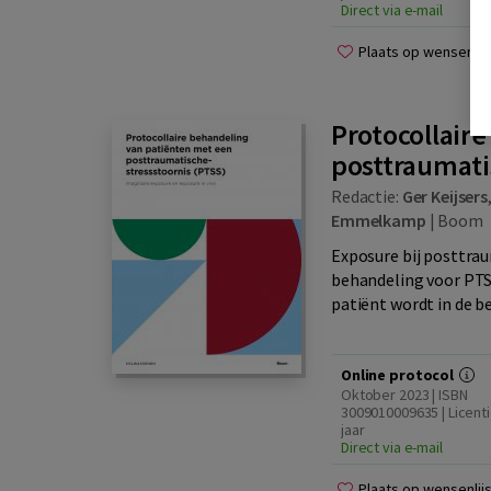
Direct via e-mail
Plaats op wensenlijs
Protocollair
posttraumati
Redactie:
Ger Keijsers
Emmelkamp
|
Boom
Exposure bij posttrau
behandeling voor PTSS
patiënt wordt in de b
Online protocol
Oktober 2023 | ISBN
3009010009635 | Licenti
jaar
Direct via e-mail
Plaats op wensenlijs