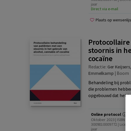
jaar
Direct via e-mail
Plaats op wensenlijs
Protocollair
stoornis in h
cocaïne
Redactie:
Ger Keijsers
Emmelkamp
|
Boom
Behandeling bij prob
die problemen hebben 
opgebouwd dat het in 
Online protocol
Oktober 2023 | ISBN
3009010009772 | Licenti
jaar