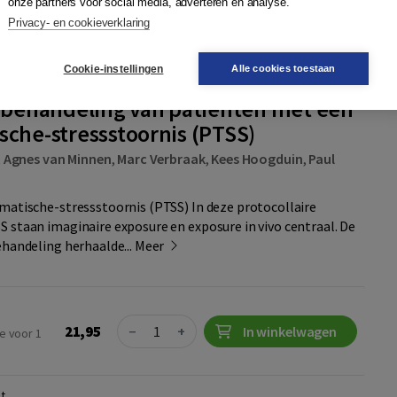
onze partners voor social media, adverteren en analyse.
Privacy- en cookieverklaring
t
Cookie-instellingen
Alle cookies toestaan
e behandeling van patiënten met een
sche-stressstoornis (PTSS)
,
Agnes van Minnen
,
Marc Verbraak
,
Kees Hoogduin
,
Paul
matische-stressstoornis (PTSS) In deze protocollaire
 staan imaginaire exposure en exposure in vivo centraal. De
ehandeling herhaalde...
Meer
Quantity
21,95
−
+
In winkelwagen
e voor 1
t