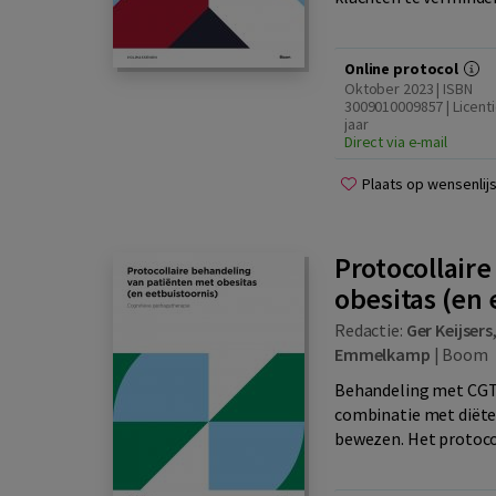
Online protocol
Oktober 2023 | ISBN
3009010009857 | Licenti
jaar
Direct via e-mail
Plaats op wensenlijs
Protocollair
obesitas (en 
Redactie:
Ger Keijsers
Emmelkamp
|
Boom
Behandeling met CGT bi
combinatie met diëtet
bewezen. Het protocol 