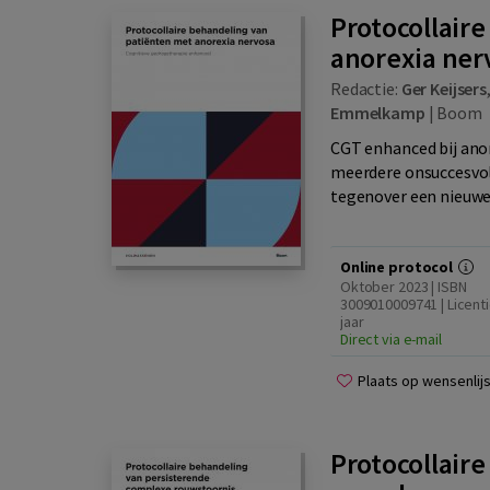
Protocollair
anorexia ner
Redactie:
Ger Keijsers
Emmelkamp
|
Boom
CGT enhanced bij ano
meerdere onsuccesvol
tegenover een nieuwe 
Online protocol
Oktober 2023 | ISBN
3009010009741 | Licenti
jaar
Direct via e-mail
Plaats op wensenlijs
Protocollair