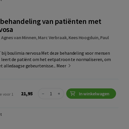
e behandeling van patiënten met
vosa
,
Agnes van Minnen
,
Marc Verbraak
,
Kees Hoogduin
,
Paul
bij boulimia nervosa Met deze behandeling voor mensen
 leert de patiënt om het eetpatroon te normaliseren, om
t alledaagse gebeurtenisse...
Meer
Quantity
21,95
−
+
In winkelwagen
e voor 1
t