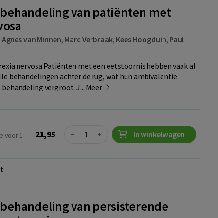
e behandeling van patiënten met
vosa
,
Agnes van Minnen
,
Marc Verbraak
,
Kees Hoogduin
,
Paul
rexia nervosa Patiënten met een eetstoornis hebben vaak al
le behandelingen achter de rug, wat hun ambivalentie
behandeling vergroot. J...
Meer
Quantity
21,95
−
+
In winkelwagen
e voor 1
t
e behandeling van persisterende