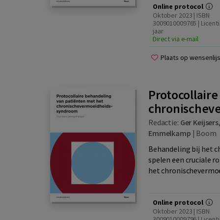
Online protocol
Oktober 2023 | ISBN
3009010009765 | Licenti
jaar
Direct via e-mail
Plaats op wensenlijs
Protocollair
chronischev
Redactie:
Ger Keijsers
Emmelkamp
|
Boom
Behandeling bij het 
spelen een cruciale r
het chronischevermoe
Online protocol
Oktober 2023 | ISBN
3009010009796 | Licenti