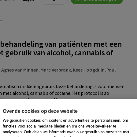
t
e behandeling van patiënten met een
et gebruik van alcohol, cannabis of
,
Agnes van Minnen
,
Marc Verbraak
,
Kees Hoogduin
,
Paul
lematisch middelengebruik Deze behandeling is voor mensen
met alcohol, cannabis of cocaïne. Het protocol is zo
twee stepped care-varia...
Meer
Over de cookies op deze website
We gebruiken cookies om content en advertenties te personaliseren, om
Quantity
functies voor social media te bieden en om ons websiteverkeer te
21,95
−
+
In winkelwagen
e voor 1
analyseren. Ook delen we informatie over jouw gebruik van onze site met