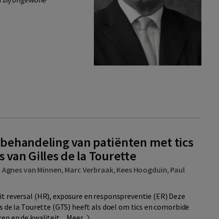
e behandeling van patiënten met tics
s van Gilles de la Tourette
,
Agnes van Minnen
,
Marc Verbraak
,
Kees Hoogduin
,
Paul
t reversal (HR), exposure en responspreventie (ER) Deze
s de la Tourette (GTS) heeft als doel om tics en comorbide
n en de kwaliteit ...
Meer