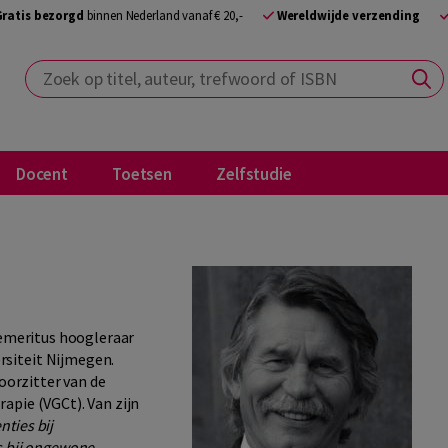
Gratis bezorgd
binnen Nederland vanaf € 20,-
Wereldwijde verzending
Zoek op titel, auteur, trefwoord of ISBN
Docent
Toetsen
Zelfstudie
s emeritus hoogleraar
rsiteit Nijmegen.
voorzitter van de
apie (VGCt). Van zijn
nties bij
s bij ongewone