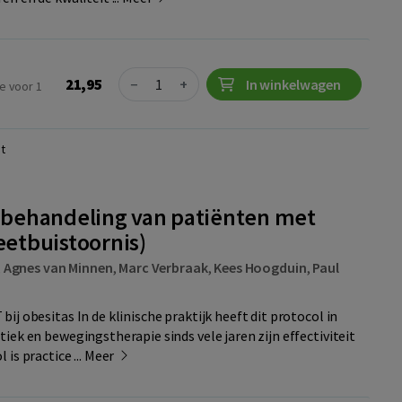
Quantity
21,95
−
+
In winkelwagen
e voor 1
t
e behandeling van patiënten met
eetbuistoornis)
,
Agnes van Minnen
,
Marc Verbraak
,
Kees Hoogduin
,
Paul
j obesitas In de klinische praktijk heeft dit protocol in
iek en bewegingstherapie sinds vele jaren zijn effectiviteit
is practice ...
Meer