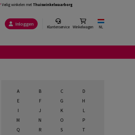
Veilig winkelen met
Thuiswinkelwaarborg
Inloggen
Klantenservice
Winkelwagen
NL
A
B
C
D
E
F
G
H
I
J
K
L
M
N
O
P
Q
R
S
T