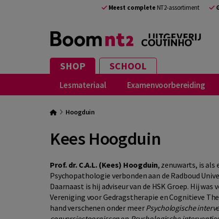
Meest complete
NT2-assortiment
SHOP
SCHOOL
Lesmateriaal
Examenvoorbereiding
Hoogduin
Kees Hoogduin
Prof. dr. C.A.L. (Kees) Hoogduin
, zenuwarts, is al
Psycho­pathologie verbonden aan de Radboud Unive
Daarnaast is hij advi­seur van de HSK Groep. Hij was 
Vereniging voor Gedragstherapie en Cognitieve Ther
hand verschenen onder meer
Psychologische interve
conversiestoornissen
en
Psychologische interventie