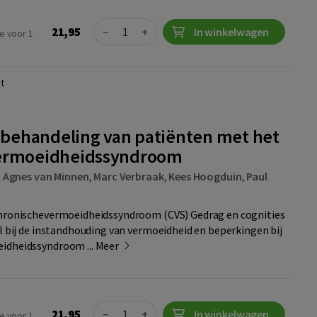
Quantity
21,95
−
+
In winkelwagen
e voor 1
t
e behandeling van patiënten met het
ermoeidheidssyndroom
,
Agnes van Minnen
,
Marc Verbraak
,
Kees Hoogduin
,
Paul
chronischevermoeidheidssyndroom (CVS) Gedrag en cognities
ol bij de instandhouding van vermoeidheid en beperkingen bij
idheidssyndroom ...
Meer
Quantity
21,95
−
+
In winkelwagen
e voor 1