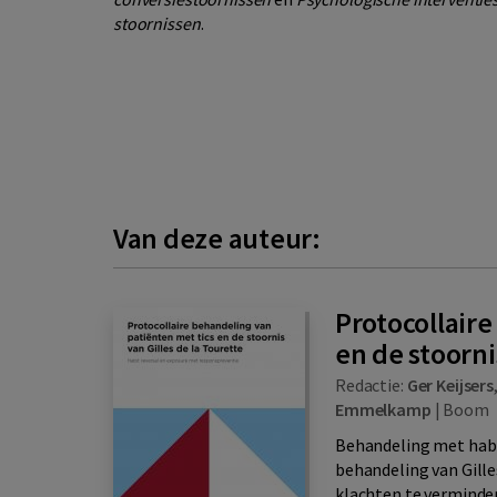
stoornissen
.
Van deze auteur:
Protocollair
en de stoorni
Redactie:
Ger Keijsers
Emmelkamp
|
Boom
Behandeling met habi
behandeling van Gille
klachten te vermindere