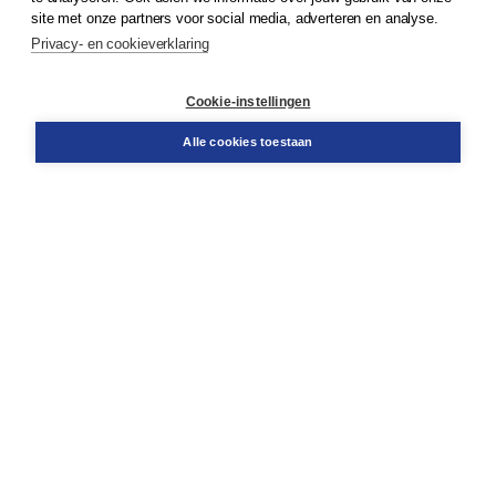
site met onze partners voor social media, adverteren en analyse.
Privacy- en cookieverklaring
Klantenservice
Cookie-instellingen
Support
Bestellen
Alle cookies toestaan
​Retourneren
Docentenservice
Contact
Over Boom NT2
Over ons
Partners
Advies op maat
Gratis verzending in NL vanaf € 20,-.
Veilig winkelen met Thuiswinkelwaarborg