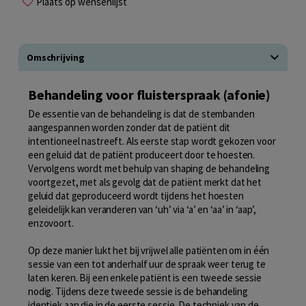
Plaats op wensenlijst
Omschrijving
Behandeling voor fluisterspraak (afonie)
De essentie van de behandeling is dat de stembanden
aangespannen worden zonder dat de patiënt dit
intentioneel nastreeft. Als eerste stap wordt gekozen voor
een geluid dat de patiënt produceert door te hoesten.
Vervolgens wordt met behulp van shaping de behandeling
voortgezet, met als gevolg dat de patiënt merkt dat het
geluid dat geproduceerd wordt tijdens het hoesten
geleidelijk kan veranderen van ‘uh’ via ‘a’ en ‘aa’ in ‘aap’,
enzovoort.
Op deze manier lukt het bij vrijwel alle patiënten om in één
sessie van een tot anderhalf uur de spraak weer terug te
laten keren. Bij een enkele patiënt is een tweede sessie
nodig. Tijdens deze tweede sessie is de behandeling
identiek aan die in de eerste sessie. De techniek van de