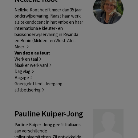
Nelleke Koot heeft meer dan 35 jaar
onderwijservaring. Naast haar werk
als tekendocent in het vmbo en haar
internationale kleuter- en
basisonderwijservaring in Rwanda
en Benin (Midden- en West-Afri...
Meer
Van deze auteur:
Werk en taal
Maak er werk van!
Dag vlag
Bagage
Goedgeletterd - leergang
alfabetisering
Pauline Kuiper-Jong
Pauline Kuiper-Jong geeft Italiaans
aan verschillende
volksuniversiteiten. Zij ontwikkelde