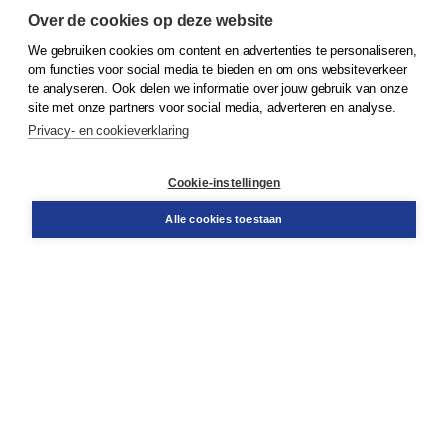
Over de cookies op deze website
We gebruiken cookies om content en advertenties te personaliseren,
om functies voor social media te bieden en om ons websiteverkeer
© 2026
Koninklijke Boom uitgevers
te analyseren. Ook delen we informatie over jouw gebruik van onze
site met onze partners voor social media, adverteren en analyse.
Privacy- en cookieverklaring
Klantenservice
Cookie-instellingen
Support
Bestellen
Alle cookies toestaan
​Retourneren
Docentenservice
Contact
Over Boom NT2
Over ons
Partners
Advies op maat