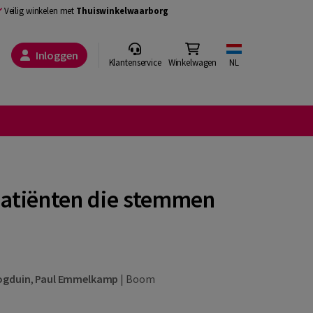
Veilig winkelen met
Thuiswinkelwaarborg
Inloggen
Klantenservice
Winkelwagen
NL
patiënten die stemmen
ogduin
,
Paul Emmelkamp
|
Boom