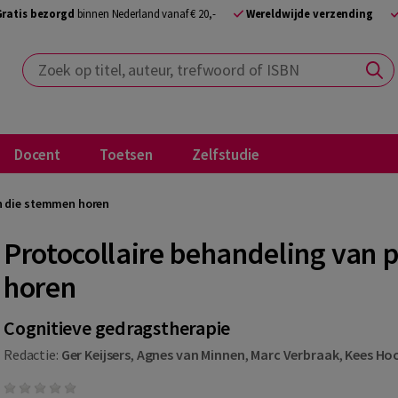
Gratis bezorgd
binnen Nederland vanaf € 20,-
Wereldwijde verzending
Zoek op titel, auteur, trefwoord of ISBN
Docent
Toetsen
Zelfstudie
n die stemmen horen
Protocollaire behandeling van 
horen
Cognitieve gedragstherapie
Redactie:
Ger Keijsers
,
Agnes van Minnen
,
Marc Verbraak
,
Kees Ho