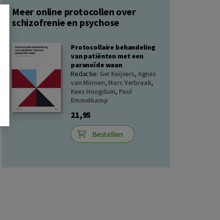
Meer online protocollen over
schizofrenie en psychose
Protocollaire behandeling
van patiënten met een
paranoïde waan
Redactie:
Ger Keijsers
,
Agnes
van Minnen
,
Marc Verbraak
,
Kees Hoogduin
,
Paul
Emmelkamp
21,95
Bestellen