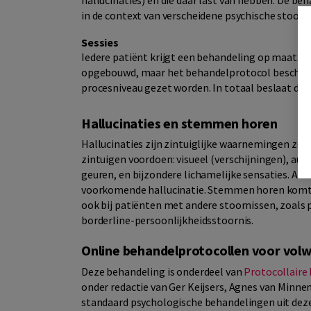
hallucinaties) en die daar last van hebben. De 
in de context van verscheidene psychische stoorni
Sessies
Iedere patiënt krijgt een behandeling op maat. De
opgebouwd, maar het behandelprotocol beschrijf
procesniveau gezet worden. In totaal beslaat de 
Hallucinaties en stemmen horen
Hallucinaties zijn zintuiglijke waarnemingen zon
zintuigen voordoen: visueel (verschijningen), au
geuren, en bijzondere lichamelijke sensaties. Aud
voorkomende hallucinatie. Stemmen horen komt v
ook bij patiënten met andere stoornissen, zoals 
borderline-persoonlijkheidsstoornis.
Online behandelprotocollen voor vol
Deze behandeling is onderdeel van
Protocollaire
onder redactie van Ger Keijsers, Agnes van Minn
standaard psychologische behandelingen uit deze