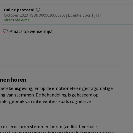
Online protocol
Oktober 2023 | ISBN 3009010009703 | Licentie voor 1 jaar
Direct via e-mail
Plaats op wensenlijst
mmen horen
e betekenisgeving, en op de emotionele en gedragsmatige
eving van stemmen. De behandeling is gebaseerd op
aakt gebruik van interventies zoals cognitieve
er externe bron stemmen horen (auditief-verbale