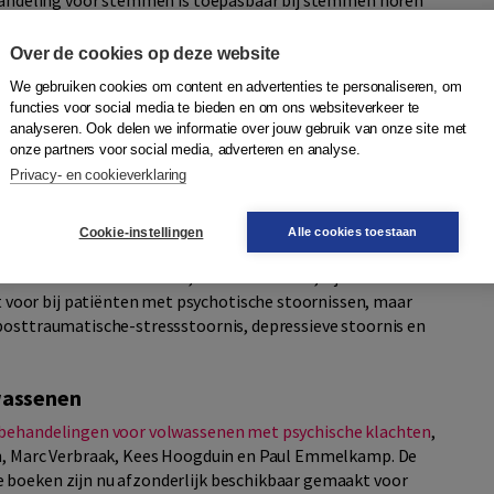
behandeling voor stemmen is toepasbaar bij stemmen horen
ssen, dus niet alleen psychotische stoornissen.
Over de cookies op deze website
We gebruiken cookies om content en advertenties te personaliseren, om
 behandeling is om die reden niet volledig sessiegewijs
functies voor social media te bieden en om ons websiteverkeer te
t de stappen en de volgorde van stappen die op
analyseren. Ook delen we informatie over jouw gebruik van onze site met
behandeling minimaal veertien wekelijkse sessies.
onze partners voor social media, adverteren en analyse.
Privacy- en cookieverklaring
der corresponderende externe bron. Ze kunnen zich aan alle
Cookie-instellingen
Alle cookies toestaan
ditief (stemmen of andere geluiden), vreemde smaken en
itief-verbale hallucinaties, ofwel stemmen, zijn de meest
oor bij patiënten met psychotische stoornissen, maar
posttraumatische-stressstoornis, depressieve stoornis en
wassenen
 behandelingen voor volwassenen met psychische klachten
,
en, Marc Verbraak, Kees Hoogduin en Paul Emmelkamp. De
 boeken zijn nu afzonderlijk beschikbaar gemaakt voor