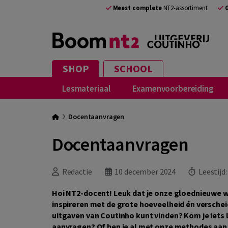
Meest complete
NT2-assortiment
SHOP
SCHOOL
Lesmateriaal
Examenvoorbereiding
Docentaanvragen
Docentaanvragen
Redactie
10 december 2024
Leestijd
Hoi NT2-docent! Leuk dat je onze gloednieuwe w
inspireren met de grote hoeveelheid én verscheid
uitgaven van Coutinho kunt vinden? Kom je iets
aanvragen? Of ben je al met onze methodes aan d