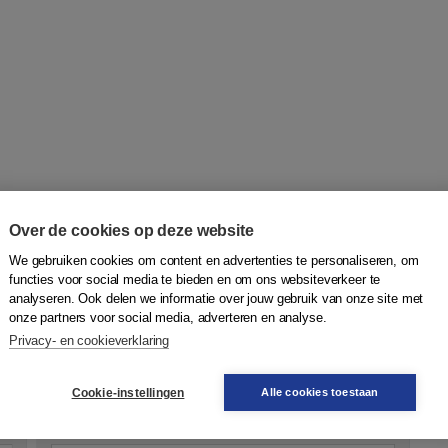
Over de cookies op deze website
e zakelijke account te gebruiken of met een ander e-mailadres
n volg de stappen. Ben je klaar? Dan kun je voor veel van
We gebruiken cookies om content en advertenties te personaliseren, om
r de uitgave die je wilt beoordelen en klik weer op de knop
functies voor social media te bieden en om ons websiteverkeer te
analyseren. Ook delen we informatie over jouw gebruik van onze site met
onze partners voor social media, adverteren en analyse.
Privacy- en cookieverklaring
t direct een zakelijk of onderwijsaccount aan.
m' en volgt de stappen.
Cookie-instellingen
Alle cookies toestaan