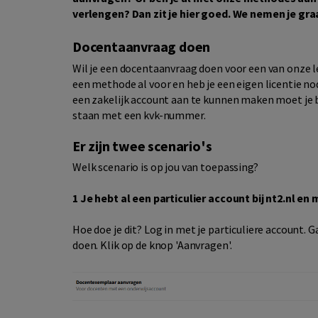
verlengen? Dan zit je hier goed. We nemen je gr
Docentaanvraag doen
Wil je een docentaanvraag doen voor een van onze l
een methode al voor en heb je een eigen licentie no
een zakelijk account aan te kunnen maken moet je bi
staan met een kvk-nummer.
Er zijn twee scenario's
Welk scenario is op jou van toepassing?
1 Je hebt al een particulier account bij nt2.nl e
Hoe doe je dit? Log in met je particuliere account.
doen. Klik op de knop 'Aanvragen'.