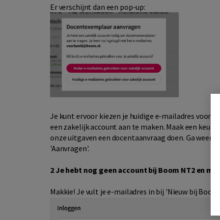
Er verschijnt dan een pop-up:
Je kunt ervoor kiezen je huidige e-mailadres voor j
een zakelijk account aan te maken. Maak een keuze e
onze uitgaven een docentaanvraag doen. Ga weer naa
'Aanvragen'.
2 Je hebt nog geen account bij Boom NT2 en maak
Makkie! Je vult je e-mailadres in bij 'Nieuw bij Boo