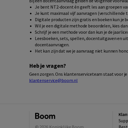
Bij een docentaanvraag gelden de volgende voorwa
Je bent NT2-docent én geeft les aan groepen van
Je kunt maximaal vijf aanvragen (verschillende ti
Digitale producten zijn gratis en boeken kun je 
Wil je een digitale methode beoordelen, kies dan
Schrijf je een methode voor dan kun je de jaarlice
Leesboeken, sets, spellen, docentuitgaven en ui
docentaanvragen.
Het kan zijn dat we je aanvraag niet kunnen hono
Heb je vragen?
Geen zorgen. Ons klantenserviceteam staat voor je 
klantenservice@boom.nl
Klan
Supp
© 2026
Koninklijke Boom
Best