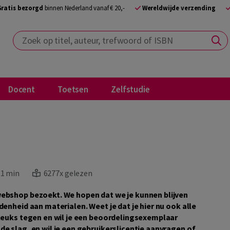
Gratis bezorgd
binnen Nederland vanaf € 20,-
Wereldwijde verzending
Zoek op titel, auteur, trefwoord of ISBN
Docent
Toetsen
Zelfstudie
:
1 min
6277x gelezen
ebshop bezoekt. We hopen dat we je kunnen blijven
enheid aan materialen. Weet je dat je hier nu ook alle
 leuks tegen en wil je een beoordelingsexemplaar
e slag, en wil je een gebruikerslicentie aanvragen of