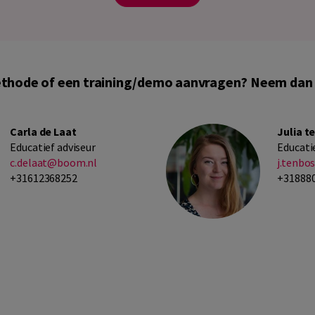
ethode of een training/demo aanvragen? Neem dan 
Carla de Laat
Julia t
Educatief adviseur
Educati
c.delaat@boom.nl
j.tenb
+31612368252
+31888