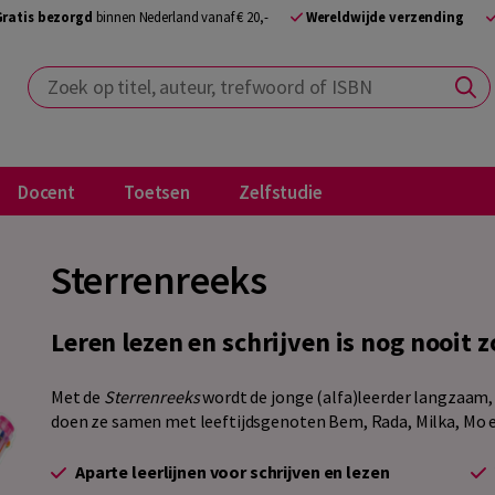
Gratis bezorgd
binnen Nederland vanaf € 20,-
Wereldwijde verzending
Zoek op titel, auteur, trefwoord of ISBN
Docent
Toetsen
Zelfstudie
Sterrenreeks
Leren lezen en schrijven is nog nooit 
Met de
Sterrenreeks
wordt de jonge (alfa)leerder langzaam, s
doen ze samen met leeftijdsgenoten Bem, Rada, Milka, Mo e
Aparte leerlijnen voor schrijven en lezen