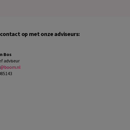
contact op met onze adviseurs:
en Bos
ef adviseur
os@boom.nl
085143