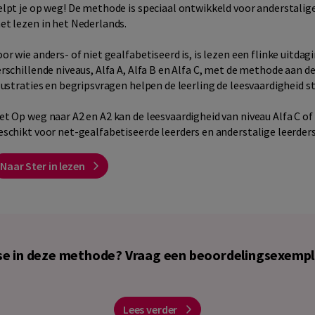
elpt je op weg! De methode is speciaal ontwikkeld voor anderstalig
et lezen in het Nederlands.
or wie anders- of niet gealfabetiseerd is, is lezen een flinke uitdag
erschillende niveaus, Alfa A, Alfa B en Alfa C, met de methode aan de
llustraties en begripsvragen helpen de leerling de leesvaardigheid s
et Op weg naar A2 en A2 kan de leesvaardigheid van niveau Alfa C of
eschikt voor net-gealfabetiseerde leerders en anderstalige leerders
Naar Ster in lezen
se in deze methode? Vraag een beoordelingsexempl
Lees verder