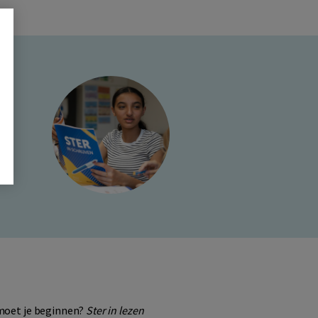
ld
m
a
 moet je beginnen?
Ster in lezen