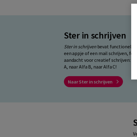
Ster in schrijven
Ster in schrijven
bevat functionele o
een appje of een mail schrijven, fo
aandacht voor creatief schrijven: ge
A, naar Alfa B, naar Alfa C!
Naar Ster in schrijven
S
V