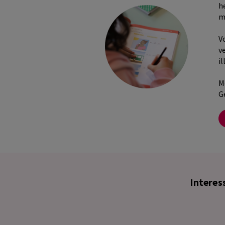
h
m
Vo
v
i
M
G
Interes