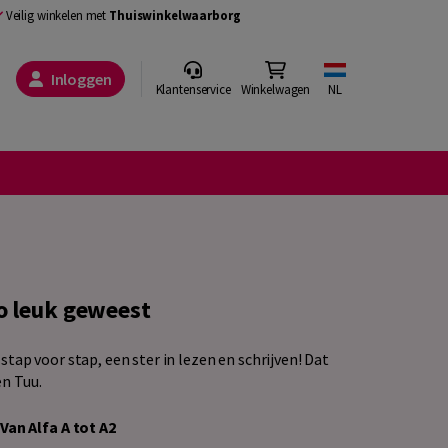
Veilig winkelen met
Thuiswinkelwaarborg
Inloggen
Klantenservice
Winkelwagen
NL
zo leuk geweest
tap voor stap, een ster in lezen en schrijven! Dat
n Tuu.
Van Alfa A tot A2