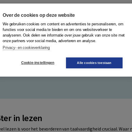
Over de cookies op deze website
We gebruiken cookies om content en advertenties te personaliseren, om
functies voor social media te bieden en om ons websiteverkeer te
analyseren. Ook delen we informatie over jouw gebruik van onze site met
onze partners voor social media, adverteren en analyse.
efeningen voor beginnende schrijvers. Leerlingen leren bijvoorbee
Privacy- en cookieverklaring
rmulieren invullen en eenvoudige verslagen maken. Daarnaast is rui
dichten, posters, (strip)verhalen; het komt allemaal langs. Van Alf
Cookie-instellingen
Alle cookies toestaan
ter in lezen
eel lezen is voor het bevorderen van taalvaardigheid cruciaal. Waar