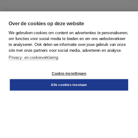
Over de cookies op deze website
We gebruiken cookies om content en advertenties te personaliseren,
om functies voor social media te bieden en om ons websiteverkeer
© 2026
Koninklijke Boom uitgevers
te analyseren. Ook delen we informatie over jouw gebruik van onze
site met onze partners voor social media, adverteren en analyse.
Privacy- en cookieverklaring
Klantenservice
Cookie-instellingen
Support
Bestellen
Alle cookies toestaan
​Retourneren
Docentenservice
Contact
Over Boom NT2
Over ons
Partners
Advies op maat