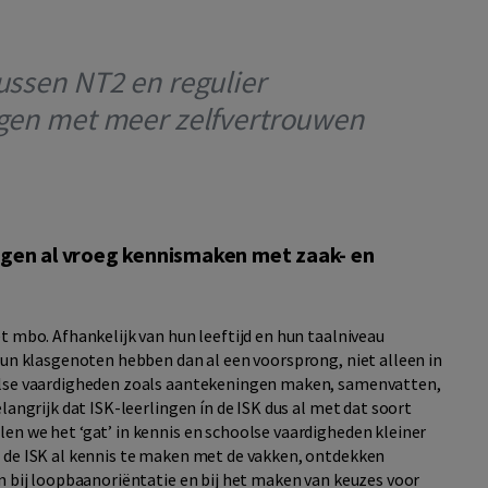
ussen NT2 en regulier
ngen met meer zelfvertrouwen
ingen al vroeg kennismaken met zaak- en
t mbo. Afhankelijk van hun leeftijd en hun taalniveau
Hun klasgenoten hebben dan al een voorsprong, niet alleen in
oolse vaardigheden zoals aantekeningen maken, samenvatten,
langrijk dat ISK-leerlingen ín de ISK dus al met dat soort
en we het ‘gat’ in kennis en schoolse vaardigheden kleiner
n de ISK al kennis te maken met de vakken, ontdekken
n bij loopbaanoriëntatie en bij het maken van keuzes voor