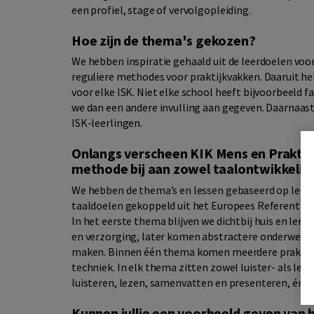
een profiel, stage of vervolgopleiding.
Hoe zijn de thema's gekozen?
We hebben inspiratie gehaald uit de leerdoelen voo
reguliere methodes voor praktijkvakken. Daaruit heb
voor elke ISK. Niet elke school heeft bijvoorbeeld f
we dan een andere invulling aan gegeven. Daarnaast
ISK-leerlingen.
Onlangs verscheen KIK Mens en Praktijk
methode bij aan zowel taalontwikkeling
We hebben de thema’s en lessen gebaseerd op leer
taaldoelen gekoppeld uit het Europees Referentieka
In het eerste thema blijven we dichtbij huis en ler
en verzorging, later komen abstractere onderwerpen
maken. Binnen één thema komen meerdere praktijk
techniek. In elk thema zitten zowel luister- als le
luisteren, lezen, samenvatten en presenteren, én d
Kunnen jullie een voorbeeld geven van h