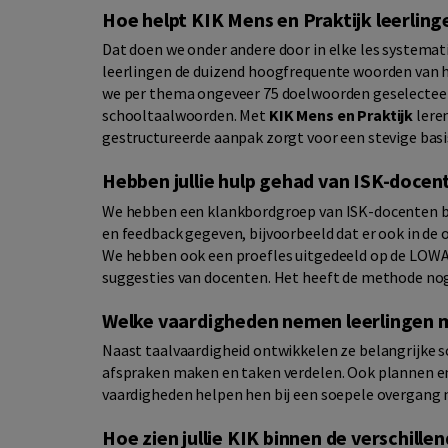
Hoe helpt KIK Mens en Praktijk leerlin
Dat doen we onder andere door in elke les systemat
leerlingen de duizend hoogfrequente woorden van h
we per thema ongeveer 75 doelwoorden geselecteerd
schooltaalwoorden. Met
KIK Mens en Praktijk
leren
gestructureerde aanpak zorgt voor een stevige basi
Hebben jullie hulp gehad van ISK-docen
We hebben een klankbordgroep van ISK-docenten be
en feedback gegeven, bijvoorbeeld dat er ook in de
We hebben ook een proefles uitgedeeld op de LOWA
suggesties van docenten. Het heeft de methode no
Welke vaardigheden nemen leerlingen m
Naast taalvaardigheid ontwikkelen ze belangrijke 
afspraken maken en taken verdelen. Ook plannen 
vaardigheden helpen hen bij een soepele overgang n
Hoe zien jullie KIK binnen de verschille