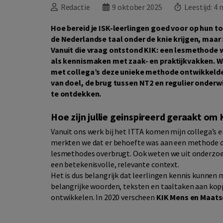
Redactie
9 oktober 2025
Leestijd:
4 
Hoe bereid je ISK-leerlingen goed voor op hun to
de Nederlandse taal onder de knie krijgen, maar
Vanuit die vraag ontstond KIK: een lesmethode 
als kennismaken met zaak- en praktijkvakken. W
met collega’s deze unieke methode ontwikkelde. I
van doel, de brug tussen NT2 en regulier onderwi
te ontdekken.
Hoe zijn jullie geinspireerd geraakt om
Vanuit ons werk bij het ITTA komen mijn collega’s e
merkten we dat er behoefte was aan een methode d
lesmethodes overbrugt. Ook weten we uit onderzoek 
een betekenisvolle, relevante context.
Het is dus belangrijk dat leerlingen kennis kunnen
belangrijke woorden, teksten en taaltaken aan kopp
ontwikkelen. In 2020 verscheen
KIK Mens en Maats