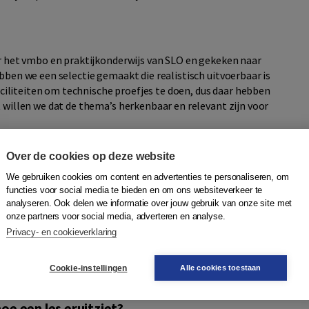
r het vmbo en praktijkonderwijs van SLO en gekeken naar
ben we een selectie gemaakt die realistisch uitvoerbaar is
aciliteiten om technische proefjes te doen, dus daar hebben
 willen we dat de thema’s herkenbaar en relevant zijn voor
, het tweede deel van KIK. Hoe draagt de
Over de cookies op deze website
 als vakkennis?
We gebruiken cookies om content en advertenties te personaliseren, om
doelen en lesinhouden van praktijkvakken. Daaraan hebben we
functies voor social media te bieden en om ons websiteverkeer te
der. Zo werken leerlingen in stappen van niveau A1 naar A2+.
analyseren. Ook delen we informatie over jouw gebruik van onze site met
en leerlingen meer over bijvoorbeeld huishoudelijke apparaten
onze partners voor social media, adverteren en analyse.
 aan bod zoals afval recyclen of een zelfrijdend autootje
Privacy- en cookieverklaring
vakken samen, bijvoorbeeld zowel koken en groen als
esteksten. Zo oefenen leerlingen taalvaardigheden zoals
Cookie-instellingen
Alle cookies toestaan
oen ze vakinhoudelijke kennis op.
oe een les eruitziet?