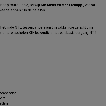
cht op route 1 en 2, terwijl
KIK Mens en Maatschappij
vooral
wee delen van KIK de hele ISK!
t in de NT2-lessen, andere juist in vakken die gericht zijn
ombineren scholen KIK bovendien met een basisleergang NT2
tenservice
ort
ellen