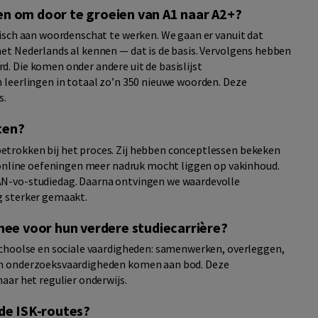
gen om door te groeien van A1 naar A2+?
isch aan woordenschat te werken. We gaan er vanuit dat
et Nederlands al kennen — dat is de basis. Vervolgens hebben
. Die komen onder andere uit de basislijst
 leerlingen in totaal zo’n 350 nieuwe woorden. Deze
s.
ten?
trokken bij het proces. Zij hebben conceptlessen bekeken
 online oefeningen meer nadruk mocht liggen op vakinhoud.
N-vo-studiedag. Daarna ontvingen we waardevolle
g sterker gemaakt.
ee voor hun verdere studiecarrière?
schoolse en sociale vaardigheden: samenwerken, overleggen,
en onderzoeksvaardigheden komen aan bod. Deze
aar het regulier onderwijs.
nde ISK-routes?