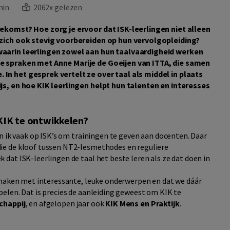
min
2062x gelezen
ekomst? Hoe zorg je ervoor dat ISK-leerlingen niet alleen
 zich ook stevig voorbereiden op hun vervolgopleiding?
waarin leerlingen zowel aan hun taalvaardigheid werken
e spraken met Anne Marije de Goeijen van ITTA, die samen
n het gesprek vertelt ze over taal als middel in plaats
js, en hoe KIK leerlingen helpt hun talenten en interesses
 KIK te ontwikkelen?
n ik vaak op ISK’s om trainingen te geven aan docenten. Daar
ie de kloof tussen NT2-lesmethodes en reguliere
dat ISK-leerlingen de taal het beste leren als ze dat doen in
 maken met interessante, leuke onderwerpen en dat we dáár
elen. Dat is precies de aanleiding geweest om KIK te
chappij
, en afgelopen jaar ook
KIK Mens en Praktijk
.