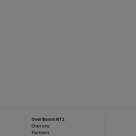
Over Boom NT2
Over ons
Partners