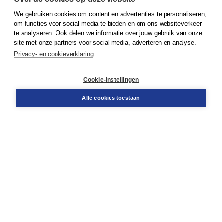
We gebruiken cookies om content en advertenties te personaliseren,
om functies voor social media te bieden en om ons websiteverkeer
© 2026
Koninklijke Boom uitgevers
te analyseren. Ook delen we informatie over jouw gebruik van onze
site met onze partners voor social media, adverteren en analyse.
Privacy- en cookieverklaring
Klantenservice
Cookie-instellingen
Support
Bestellen
Alle cookies toestaan
​Retourneren
Docentenservice
Contact
Over Boom NT2
Over ons
Partners
Advies op maat
Gratis verzending in NL vanaf € 20,-.