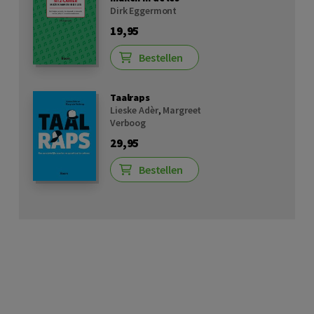
Dirk Eggermont
19,95
Bestellen
Taalraps
Lieske Adèr
,
Margreet
Verboog
29,95
Bestellen