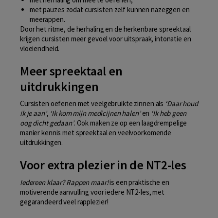
met pauzes zodat cursisten zelf kunnen nazeggen en
meerappen.
Door het ritme, de herhaling en de herkenbare spreektaal
krijgen cursisten meer gevoel voor uitspraak, intonatie en
vloeiendheid.
Meer spreektaal en
uitdrukkingen
Cursisten oefenen met veelgebruikte zinnen als
‘Daar houd
ik je aan’
,
‘Ik kom mijn medicijnen halen’
en
‘Ik heb geen
oog dicht gedaan’
. Ook maken ze op een laagdrempelige
manier kennis met spreektaal en veelvoorkomende
uitdrukkingen.
Voor extra plezier in de NT2-les
Iedereen klaar? Rappen maar!
is een praktische en
motiverende aanvulling voor iedere NT2-les, met
gegarandeerd veel rapplezier!