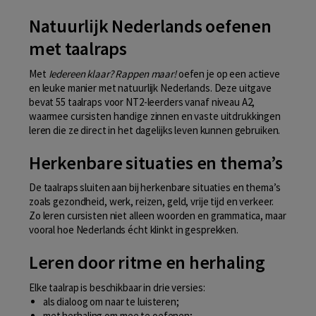
Natuurlijk Nederlands oefenen
met taalraps
Met
Iedereen klaar? Rappen maar!
oefen je op een actieve
en leuke manier met natuurlijk Nederlands. Deze uitgave
bevat 55 taalraps voor NT2-leerders vanaf niveau A2,
waarmee cursisten handige zinnen en vaste uitdrukkingen
leren die ze direct in het dagelijks leven kunnen gebruiken.
Herkenbare situaties en thema’s
De taalraps sluiten aan bij herkenbare situaties en thema’s
zoals gezondheid, werk, reizen, geld, vrije tijd en verkeer.
Zo leren cursisten niet alleen woorden en grammatica, maar
vooral hoe Nederlands écht klinkt in gesprekken.
Leren door ritme en herhaling
Elke taalrap is beschikbaar in drie versies:
als dialoog om naar te luisteren;
met herhaling om mee te oefenen;