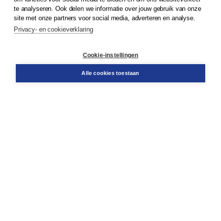
© 2026
Koninklijke Boom uitgevers
te analyseren. Ook delen we informatie over jouw gebruik van onze
site met onze partners voor social media, adverteren en analyse.
Privacy- en cookieverklaring
Klantenservice
Cookie-instellingen
Support
Bestellen
Alle cookies toestaan
​Retourneren
Docentenservice
Contact
Over Boom NT2
Over ons
Partners
Advies op maat
Gratis verzending in NL vanaf € 20,-.
Veilig winkelen met Thuiswinkelwaarborg