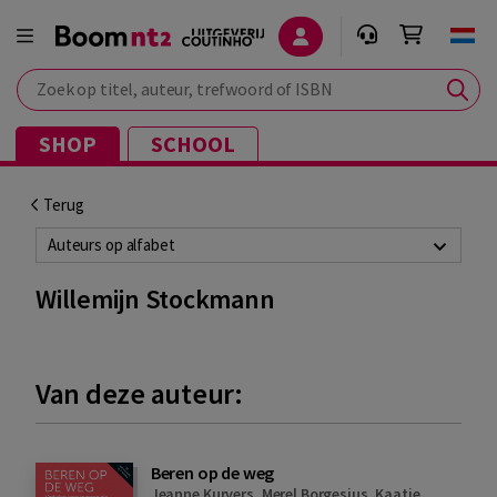
Zoek op titel, auteur, trefwoord of ISBN
SHOP
SCHOOL
Terug
Auteurs op alfabet
Willemijn Stockmann
Van deze auteur:
Beren op de weg
Jeanne Kurvers
,
Merel Borgesius
,
Kaatje