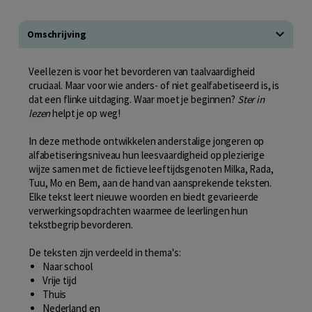
Omschrijving
Veel lezen is voor het bevorderen van taalvaardigheid
cruciaal. Maar voor wie anders- of niet gealfabetiseerd is, is
dat een flinke uitdaging. Waar moet je beginnen?
Ster in
lezen
helpt je op weg!
In deze methode ontwikkelen anderstalige jongeren op
alfabetiseringsniveau hun leesvaardigheid op plezierige
wijze samen met de fictieve leeftijdsgenoten Milka, Rada,
Tuu, Mo en Bem, aan de hand van aansprekende teksten.
Elke tekst leert nieuwe woorden en biedt gevarieerde
verwerkingsopdrachten waarmee de leerlingen hun
tekstbegrip bevorderen.
De teksten zijn verdeeld in thema's:
Naar school
Vrije tijd
Thuis
Nederland en