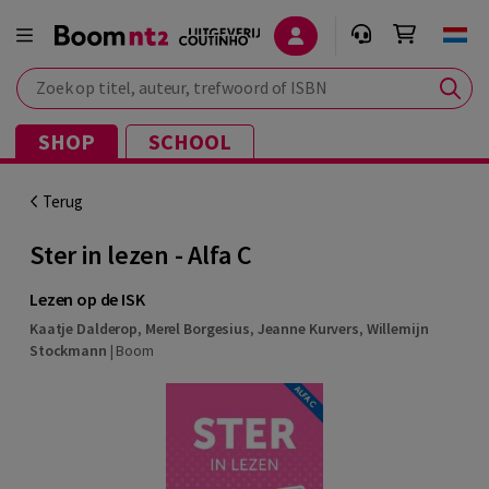
Zoek op titel, auteur, trefwoord of ISBN
SHOP
SCHOOL
Terug
Ster in lezen - Alfa C
Lezen op de ISK
Kaatje Dalderop
,
Merel Borgesius
,
Jeanne Kurvers
,
Willemijn
Stockmann
|
Boom