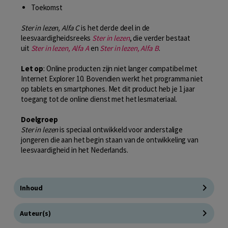
Toekomst
Ster in lezen, Alfa C
is het derde deel in de
leesvaardigheidsreeks
Ster in lezen
, die verder bestaat
uit
Ster in lezen, Alfa A
en
Ster in lezen, Alfa B
.
Let op
: Online producten zijn niet langer compatibel met
Internet Explorer 10. Bovendien werkt het programma niet
op tablets en smartphones. Met dit product heb je 1 jaar
toegang tot de online dienst met het lesmateriaal.
Doelgroep
Ster in lezen
is speciaal ontwikkeld voor anderstalige
jongeren die aan het begin staan van de ontwikkeling van
leesvaardigheid in het Nederlands.
Inhoud
Auteur(s)