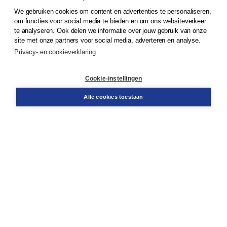
We gebruiken cookies om content en advertenties te personaliseren,
om functies voor social media te bieden en om ons websiteverkeer
© 2026
Koninklijke Boom uitgevers
te analyseren. Ook delen we informatie over jouw gebruik van onze
site met onze partners voor social media, adverteren en analyse.
Privacy- en cookieverklaring
Klantenservice
Cookie-instellingen
Support
Bestellen
Alle cookies toestaan
​Retourneren
Docentenservice
Contact
Over Boom NT2
Over ons
Partners
Advies op maat
Gratis verzending in NL vanaf € 20,-.