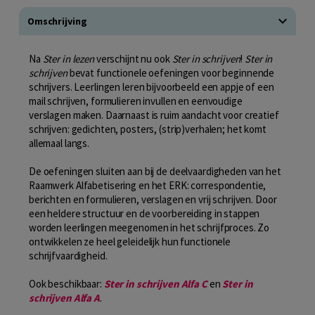
Omschrijving
Na
Ster in lezen
verschijnt nu ook
Ster in schrijven
!
Ster in
schrijven
bevat functionele oefeningen voor beginnende
schrijvers. Leerlingen leren bijvoorbeeld een appje of een
mail schrijven, formulieren invullen en eenvoudige
verslagen maken. Daarnaast is ruim aandacht voor creatief
schrijven: gedichten, posters, (strip)verhalen; het komt
allemaal langs.
De oefeningen sluiten aan bij de deelvaardigheden van het
Raamwerk Alfabetisering en het ERK: correspondentie,
berichten en formulieren, verslagen en vrij schrijven. Door
een heldere structuur en de voorbereiding in stappen
worden leerlingen meegenomen in het schrijfproces. Zo
ontwikkelen ze heel geleidelijk hun functionele
schrijfvaardigheid.
Ook beschikbaar:
Ster in schrijven Alfa C
en
Ster in
schrijven Alfa A
.