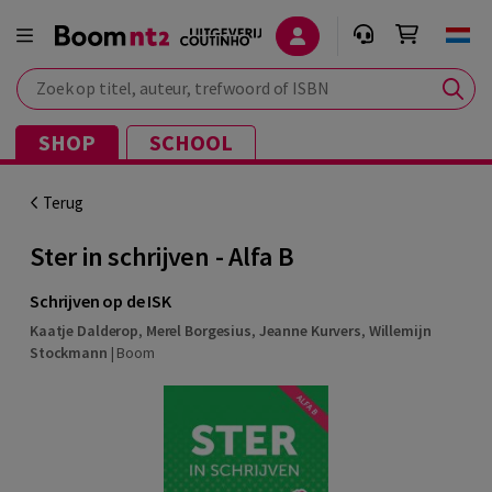
Zoek op titel, auteur, trefwoord of ISBN
SHOP
SCHOOL
Terug
Ster in schrijven - Alfa B
Schrijven op de ISK
Kaatje Dalderop
,
Merel Borgesius
,
Jeanne Kurvers
,
Willemijn
Stockmann
|
Boom