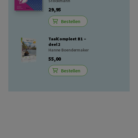
Stockmann
29,95
Bestellen
TaalCompleet B1 –
deel 2
Hanne Boendermaker
55,00
Bestellen