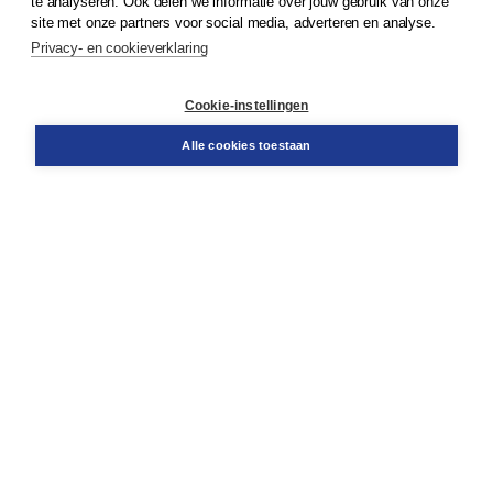
te analyseren. Ook delen we informatie over jouw gebruik van onze
site met onze partners voor social media, adverteren en analyse.
Privacy- en cookieverklaring
Klantenservice
Cookie-instellingen
Support
Bestellen
Alle cookies toestaan
​Retourneren
Docentenservice
Contact
Over Boom NT2
Over ons
Partners
Advies op maat
Gratis verzending in NL vanaf € 20,-.
Veilig winkelen met Thuiswinkelwaarborg