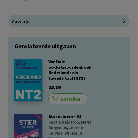
Auteur(s)
Gerelateerde uitgaven
Van Dale
pocketwoordenboek
Nederlands als
tweede taal (NT2)
23,99
Bestellen
Ster in lezen - A2
Kaatje Dalderop
,
Merel
Borgesius
,
Jeanne
Kurvers
,
Willemijn