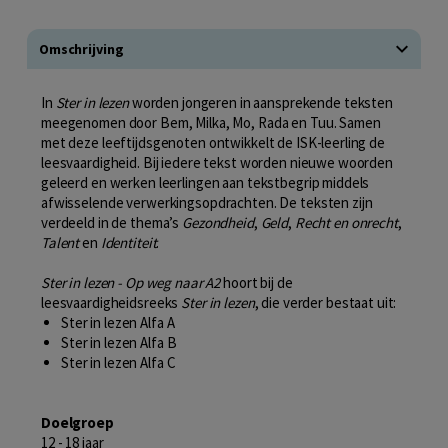
Omschrijving
In
Ster in lezen
worden jongeren in aansprekende teksten
meegenomen door Bem, Milka, Mo, Rada en Tuu. Samen
met deze leeftijdsgenoten ontwikkelt de ISK-leerling de
leesvaardigheid. Bij iedere tekst worden nieuwe woorden
geleerd en werken leerlingen aan tekstbegrip middels
afwisselende verwerkingsopdrachten. De teksten zijn
verdeeld in de thema’s
Gezondheid
,
Geld
,
Recht
en onrecht
,
Talent
en
Identiteit
.
Ster in lezen - Op weg naar A2
hoort bij de
leesvaardigheidsreeks
Ster in lezen
, die verder bestaat uit:
Ster in lezen Alfa A
Ster in lezen Alfa B
Ster in lezen Alfa C
Doelgroep
12 - 18 jaar