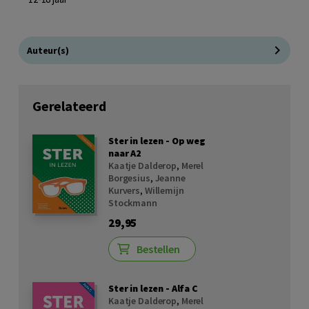
Auteur(s)
Gerelateerd
Ster in lezen - Op weg
naar A2
Kaatje Dalderop
,
Merel
Borgesius
,
Jeanne
Kurvers
,
Willemijn
Stockmann
29,95
Bestellen
Ster in lezen - Alfa C
Kaatje Dalderop
,
Merel