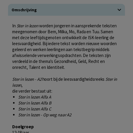
Omschrijving
In
Ster in lezen
worden jongeren in aansprekende teksten
meegenomen door Bem, Milka, Mo, Rada en Tuu. Samen
met deze leeftijdsgenoten ontwikkelt de ISK-leerling de
leesvaardigheid. Bij iedere tekst worden nieuwe woorden
geleerd en werken leerlingen aan tekstbegrip middels
afwisselende verwerkingsopdrachten. De teksten zijn
verdeeld in de thema’s Gezondheid, Geld, Recht en
onrecht, Talent en Identiteit.
Ster in lezen - A2
hoort bij de leesvaardigheidsreeks
Ster in
lezen
,
die verder bestaat uit:
Ster in lezen Alfa A
Ster in lezen Alfa B
Ster in lezen Alfa C
Ster in lezen - Op weg naar A2
Doelgroep
12-18 jaar