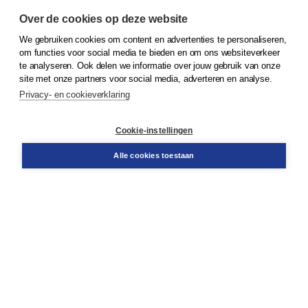
Over de cookies op deze website
We gebruiken cookies om content en advertenties te personaliseren,
om functies voor social media te bieden en om ons websiteverkeer
© 2026
Koninklijke Boom uitgevers
te analyseren. Ook delen we informatie over jouw gebruik van onze
site met onze partners voor social media, adverteren en analyse.
Privacy- en cookieverklaring
Klantenservice
Cookie-instellingen
Support
Bestellen
Alle cookies toestaan
​Retourneren
Docentenservice
Contact
Over Boom NT2
Over ons
Partners
Advies op maat