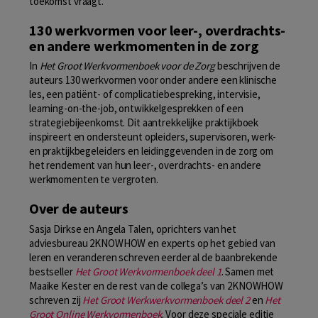
toekomst vraagt.
130 werkvormen voor leer-, overdrachts-
en andere werkmomenten in de zorg
In
Het Groot Werkvormenboek voor de Zorg
beschrijven de
auteurs 130 werkvormen voor onder andere een klinische
les, een patiënt- of complicatiebespreking, intervisie,
learning-on-the-job, ontwikkelgesprekken of een
strategiebijeenkomst. Dit aantrekkelijke praktijkboek
inspireert en ondersteunt opleiders, supervisoren, werk-
en praktijkbegeleiders en leidinggevenden in de zorg om
het rendement van hun leer-, overdrachts- en andere
werkmomenten te vergroten.
Over de auteurs
Sasja Dirkse en Angela Talen, oprichters van het
adviesbureau 2KNOWHOW en experts op het gebied van
leren en veranderen schreven eerder al de baanbrekende
bestseller
Het Groot Werkvormenboek deel 1
. Samen met
Maaike Kester en de rest van de collega’s van 2KNOWHOW
schreven zij
Het Groot Werkwerkvormenboek deel 2
en
Het
Groot Online Werkvormenboek
. Voor deze speciale editie