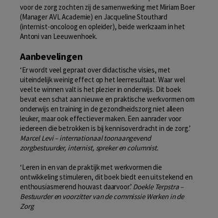
voor de zorg zochten zij de samenwerking met Miriam Boer
(Manager AVL Academie) en Jacqueline Stouthard
(internist-oncoloog en opleider), beide werkzaam in het
Antoni van Leeuwenhoek.
Aanbevelingen
‘Er wordt veel gepraat over didactische visies, met
uiteindelijk weinig effect op het leerresultaat. Waar wel
veel te winnen valt is het plezier in onderwijs. Dit boek
bevat een schat aan nieuwe en praktische werkvormen om
onderwijs en training in de gezondheidszorg niet alleen
leuker, maar ook effectiever maken. Een aanrader voor
iedereen die betrokken is bij kennisoverdracht in de zorg.’
Marcel Levi – internationaal toonaangevend
zorgbestuurder, internist, spreker en columnist.
‘Leren in en van de praktijk met werkvormen die
ontwikkeling stimuleren, dit boek biedt een uitstekend en
enthousiasmerend houvast daarvoor.’
Doekle Terpstra –
Bestuurder en voorzitter van de commissie Werken in de
Zorg