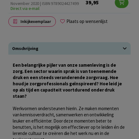
39,95
November 2020 | ISBN 9789024427499
Direct via e-mail
Plaats op wensenlijst
Inkijkexemplaar
Omschrijving
Een belangrijke pijler van onze samenleving is de
zorg. Een sector waarin sprak is van toenemende
druk en een steeds veranderende zorgvraag. Hoe
houd je zorgprofessionals geïnspireerd? Hoe leid je
op als tijd en capaciteit voortdurend onder druk
staan?
Werkvormen ondersteunen hierin. Ze maken momenten
van kennisoverdracht, samenwerken en ontwikkeling
leuker en efficiënter. Door deze momenten beter te
benutten, is het mogelijk om effectiever op te leiden én de
lerende cultuur te creëren die het werk nu en in de