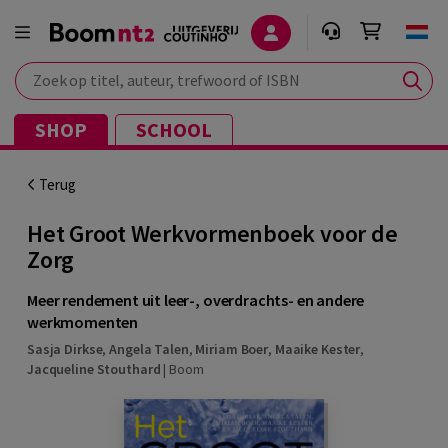
Zoek op titel, auteur, trefwoord of ISBN
SHOP
SCHOOL
Terug
Het Groot Werkvormenboek voor de
Zorg
Meer rendement uit leer-, overdrachts- en andere
werkmomenten
Sasja Dirkse
,
Angela Talen
,
Miriam Boer
,
Maaike Kester
,
Jacqueline Stouthard
|
Boom