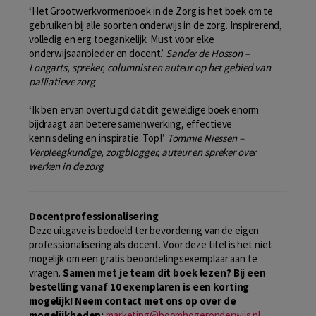
‘Het Grootwerkvormenboek in de Zorg is het boek om te
gebruiken bij alle soorten onderwijs in de zorg. Inspirerend,
volledig en erg toegankelijk. Must voor elke
onderwijsaanbieder en docent.’
Sander de Hosson –
Longarts, spreker, columnist en auteur op het gebied van
palliatieve zorg
‘Ik ben ervan overtuigd dat dit geweldige boek enorm
bijdraagt aan betere samenwerking, effectieve
kennisdeling en inspiratie. Top!’
Tommie Niessen –
Verpleegkundige, zorgblogger, auteur en spreker over
werken in de zorg
Docentprofessionalisering
Deze uitgave is bedoeld ter bevordering van de eigen
professionalisering als docent. Voor deze titel is het niet
mogelijk om een gratis beoordelingsexemplaar aan te
vragen.
Samen met je team dit boek lezen? Bij een
bestelling vanaf 10 exemplaren is een korting
mogelijk! Neem contact met ons op over de
mogelijkheden:
marketing@boomhogeronderwijs.nl
.