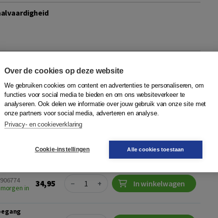
aalvaardigheid
Over de cookies op deze website
n film in het vreemdetalenonderwijs
We gebruiken cookies om content en advertenties te personaliseren, om
p
|
Boom
functies voor social media te bieden en om ons websiteverkeer te
etekenisvolle taalvaardigheid vanaf de onderbouw Literatuur
analyseren. Ook delen we informatie over jouw gebruik van onze site met
onze partners voor social media, adverteren en analyse.
g in het vreemdetalenonderwijs op veel manieren
Privacy- en cookieverklaring
ratuur en film geef je he...
Meer
ng
Cookie-instellingen
Alle cookies toestaan
Quantity
6906774
34,95
−
+
In winkelwagen
 morgen in
toegang