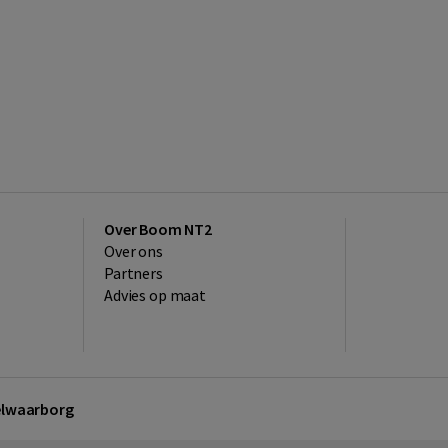
Over Boom NT2
Over ons
Partners
Advies op maat
kelwaarborg