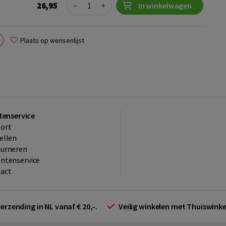
Quantity
26,95
−
+
In winkelwagen
Plaats op wensenlijst
tenservice
ort
ellen
ourneren
ntenservice
act
verzending in NL vanaf € 20,-.
Veilig winkelen met Thuiswin