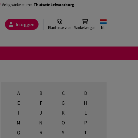
Veilig winkelen met
Thuiswinkelwaarborg
Inloggen
Klantenservice
Winkelwagen
NL
A
B
C
D
E
F
G
H
I
J
K
L
M
N
O
P
Q
R
S
T