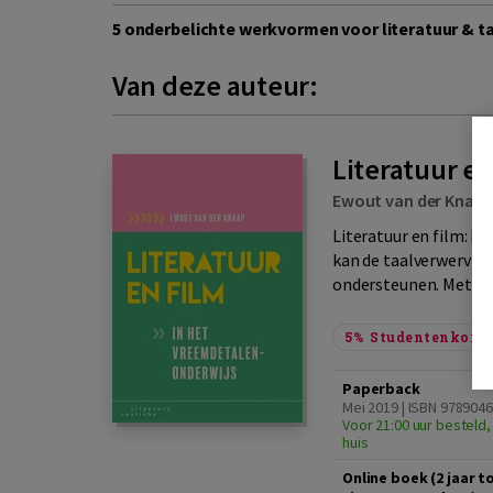
5 onderbelichte werkvormen voor literatuur & t
Van deze auteur:
Literatuur e
Ewout van der Knaa
Literatuur en film: b
kan de taalverwervin
ondersteunen. Met lite
5%
Studentenkorti
Paperback
Mei 2019 | ISBN 978904
Voor 21:00 uur besteld,
huis
Online boek (2 jaar 