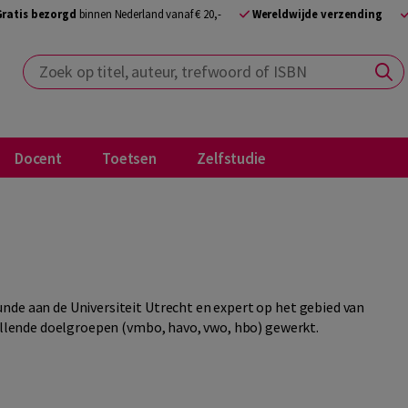
Gratis bezorgd
binnen Nederland vanaf € 20,-
Wereldwijde verzending
Zoek op titel, auteur, trefwoord of ISBN
Docent
Toetsen
Zelfstudie
nde aan de Universiteit Utrecht en expert op het gebied van
hillende doelgroepen (vmbo, havo, vwo, hbo) gewerkt.