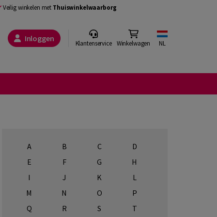
Veilig winkelen met
Thuiswinkelwaarborg
Inloggen
Klantenservice
Winkelwagen
NL
A
B
C
D
E
F
G
H
I
J
K
L
M
N
O
P
Q
R
S
T