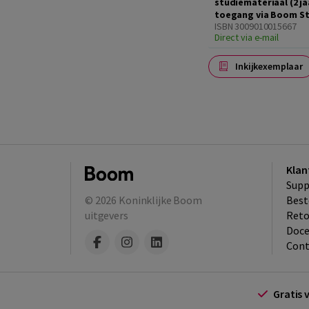
studiemateriaal (2 ja
toegang via Boom S
ISBN 3009010015667
Direct via e-mail
Inkijkexemplaar
Klan
Supp
© 2026
Koninklijke Boom
Best
uitgevers
​Ret
Doce
Cont
Gratis 