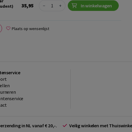
ar
Quantity
35,95
−
+
In winkelwagen
tudent)
Plaats op wensenlijst
tenservice
ort
ellen
ourneren
ntenservice
act
verzending in NL vanaf € 20,-.
Veilig winkelen met Thuiswin