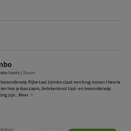
)mbo
eke Smits
|
Boom
 leesonderwijs Rijke taal (v)mbo slaat een brug tussen theorie
 zien hoe je duurzaam, betekenisvol taal- en leesonderwijs
ing zijn...
Meer
455843 |