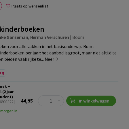
Plaats op wensenlijst
 kinderboeken
mke Ganzeman
,
Herman Verschuren
|
Boom
eken voor alle vakken in het basisonderwijs Ruim
nderboeken per jaar: het aanbod is groot, maar niet altijd te
 bieden vaak rijke te...
Meer
ng
boek +
 (2 jaar
tudent)
Quantity
44,95
−
+
In winkelwagen
46908822 |
 morgen in