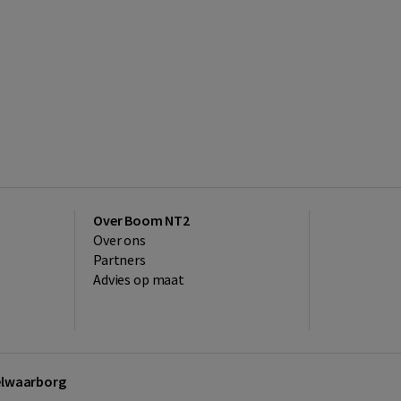
Over Boom NT2
Over ons
Partners
Advies op maat
kelwaarborg