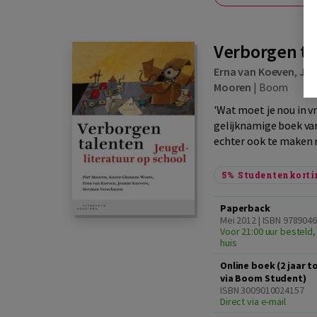
Verborgen ta
Erna van Koeven
,
Jea
Mooren
|
Boom
'Wat moet je nou in v
gelijknamige boek van
echter ook te maken m
5%
Studentenkorti
Paperback
Mei 2012 | ISBN 978904
Voor 21:00 uur besteld,
huis
Online boek (2 jaar 
via Boom Student)
ISBN 3009010024157
Direct via e-mail