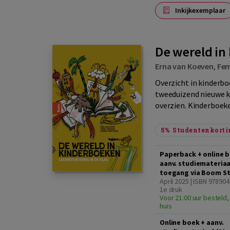
Inkijkexemplaar
De wereld in
Erna van Koeven
,
Fe
Overzicht in kinderbo
tweeduizend nieuwe ki
overzien. Kinderboeken
5%
Studentenkorti
Paperback + online 
aanv. studiemateriaal
toegang via Boom S
April 2025 | ISBN 97890
1e druk
Voor 21:00 uur besteld,
huis
Online boek + aanv.