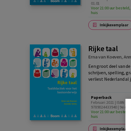
01.01
Voor 21:00 uur besteld,
huis
Inkijkexemplaar
Rijke taal
Erna van Koeven
,
Ann
Een groot deel van de
schrijven, spelling,
verliest Nederland al 
Paperback
Februari 2021 | ISBN
9789024433940 | 9e dru
Voor 21:00 uur besteld,
huis
Inkijkexemplaar