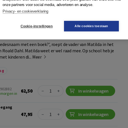
onze partners voor social media, adverteren en analyse.
Privacy- en cookieverklaring
lenten
Cookie-instellingen
Alle cookies toestaan
nne Kurvers
,
Herman Verschuren
,
Karen Ghonem
,
Pieter
redesnaam met een boek?', roept de vader van Matilda in het
 Roald Dahl. Matilda weet er wel raad mee. Op school heb je
et kinderen di...
Meer
ng
Quantity
6902882
62,50
−
+
In winkelwagen
 morgen in
toegang
Quantity
47,95
−
+
In winkelwagen