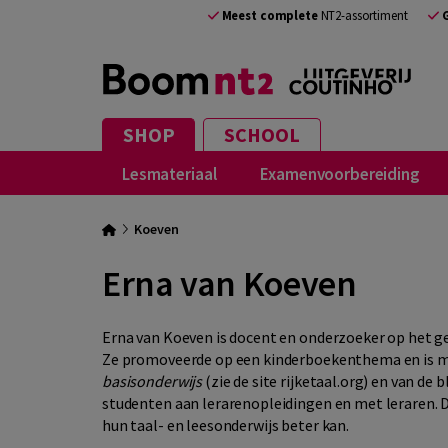
Meest complete
NT2-assortiment
SHOP
SCHOOL
Lesmateriaal
Examenvoorbereiding
Koeven
Erna van Koeven
Erna van Koeven is docent en onderzoeker op het ge
Ze promoveerde op een kinderboekenthema en is m
basisonderwijs
(zie de site rijketaal.org) en van de
studenten aan lerarenopleidingen en met leraren. D
hun taal- en leesonderwijs beter kan.