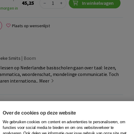
Quantity
45,25
−
+
In winkelwagen
 morgen in
Plaats op wensenlijst
eke Smits
|
Boom
 lessen op Nederlandse basisscholen gaan over taal: lezen,
 grammatica, woordenschat, mondelinge communicatie. Toch
jaren internationa...
Meer
Quantity
45,25
−
+
In winkelwagen
k
Over de cookies op deze website
 morgen in
We gebruiken cookies om content en advertenties te personaliseren, om
functies voor social media te bieden en om ons websiteverkeer te
Plaats op wensenlijst
analyseren. Ook delen we informatie over jouw gebruik van onze site met