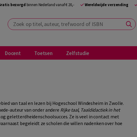
Gratis bezorgd
binnen Nederland vanaf € 20,-
Wereldwijde verzending
Zoek op titel, auteur, trefwoord of ISBN
Docent
Toetsen
Zelfstudie
bied van taal en lezen bij Hogeschool Windesheim in Zwolle.
ede-auteur van onder andere
Rijke taal
,
Taaldidactiek in het
 blog geletterdheidenschoolsucces. Ze is veel in contact met
aarnaast begeleidt ze scholen die willen nadenken over hoe