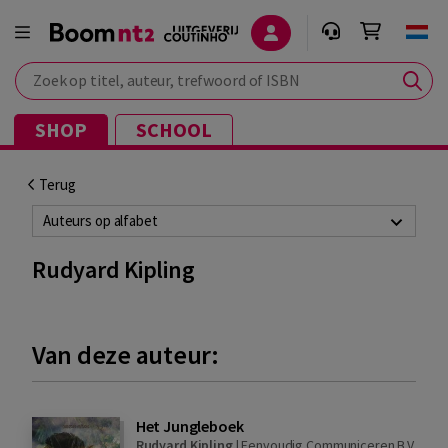
Zoek op titel, auteur, trefwoord of ISBN
SHOP
SCHOOL
Terug
Auteurs op alfabet
Rudyard Kipling
Van deze auteur:
Het Jungleboek
Rudyard Kipling
|
Eenvoudig Communiceren B.V.