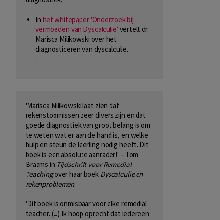
In
het whitepaper 'Onderzoek bij
vermoeden van Dyscalculie'
vertelt dr.
Marisca Milikowski over het
diagnosticeren van dyscalculie.
.
'Marisca Milikowski laat zien dat
rekenstoornissen zeer divers zijn en dat
goede diagnostiek van groot belang is om
te weten wat er aan de hand is, en welke
hulp en steun de leerling nodig heeft. Dit
boek is een absolute aanrader!' – Tom
Braams in
Tijdschrift voor Remedial
Teaching
over haar boek
Dyscalculie en
rekenproblemen
.
'Dit boek is onmisbaar voor elke remedial
teacher. (...) Ik hoop oprecht dat iedereen