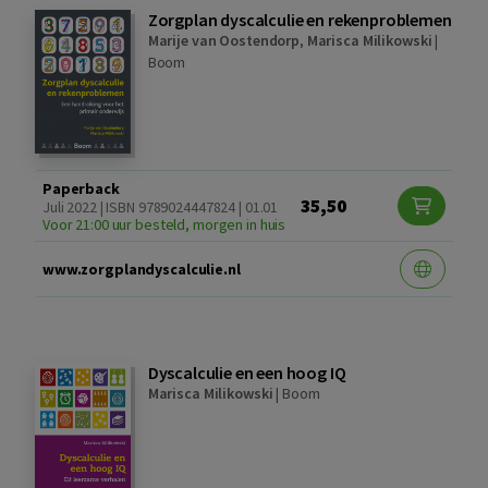
Zorgplan dyscalculie en rekenproblemen
Marije van Oostendorp
,
Marisca Milikowski
|
Boom
Paperback
35,50
Juli 2022 | ISBN 9789024447824 | 01.01
Voor 21:00 uur besteld, morgen in huis
www.zorgplandyscalculie.nl
Dyscalculie en een hoog IQ
Marisca Milikowski
|
Boom