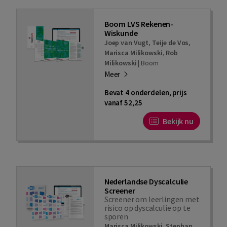
Boom LVS Rekenen-
Wiskunde
Joep van Vugt
,
Teije de Vos
,
Marisca Milikowski
,
Rob
Milikowski
|
Boom
Meer
Bevat 4 onderdelen, prijs
vanaf 52,25
Bekijk nu
Nederlandse Dyscalculie
Screener
Screener om leerlingen met
risico op dyscalculie op te
sporen
Marisca Milikowski
,
Stephan