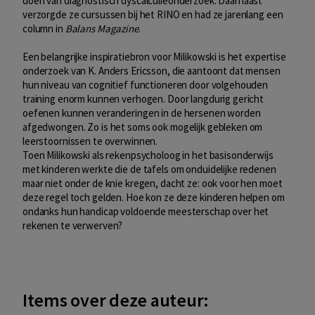
doen van diagnostisch dyscalculieonderzoek. Daarnaast
verzorgde ze cursussen bij het RINO en had ze jarenlang een
column in
Balans Magazine
.
Een belangrijke inspiratiebron voor Milikowski is het expertise
onderzoek van K. Anders Ericsson, die aantoont dat mensen
hun niveau van cognitief functioneren door volgehouden
training enorm kunnen verhogen. Door langdurig gericht
oefenen kunnen veranderingen in de hersenen worden
afgedwongen. Zo is het soms ook mogelijk gebleken om
leerstoornissen te overwinnen.
Toen Milikowski als rekenpsycholoog in het basisonderwijs
met kinderen werkte die de tafels om onduidelijke redenen
maar niet onder de knie kregen, dacht ze: ook voor hen moet
deze regel toch gelden. Hoe kon ze deze kinderen helpen om
ondanks hun handicap voldoende meesterschap over het
rekenen te verwerven?
Items over deze auteur: