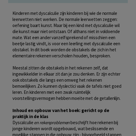
Kinderen met dyscalculie zijn kinderen bij wie de normale
leerwetten niet werken. De normale leerwetten zeggen:
oefening baart kunst. Maar bij een kind met dyscalculie wil
die kunst maar niet ontstaan. Of althans niet in voldoende
mate. Wat een ander vanzelfsprekend of misschien een
beetje lastig vindt, is voor een leerling met dyscalculie een
obstakel. In dit boek worden de obstakels die zich in het
elementaire rekenen verscholen houden, besproken.
Meestal zitten de obstakels in het rekenen zelf, dat
ingewikkelder in elkaar zit dan je zou denken. Er zijn echter
ook obstakels die langs een omweg het rekenen
bemoeilijken. Zo kunnen dyslectici vaak de tafels niet goed
leren. En kinderen met een zwak ruimtelijk
voorstellingsvermogen hebben moeite met de getallenlijn.
Inhoud en opbouw van het boek: gericht op de
praktijk in de klas
Dyscalculie
en rekenproblemen
beschrijft hoe rekenen bij
jonge kinderen wordt opgebouwd, wat beslissende en
moeilijke stappen in die opbouw zijn - bijvoorbeeld stappen