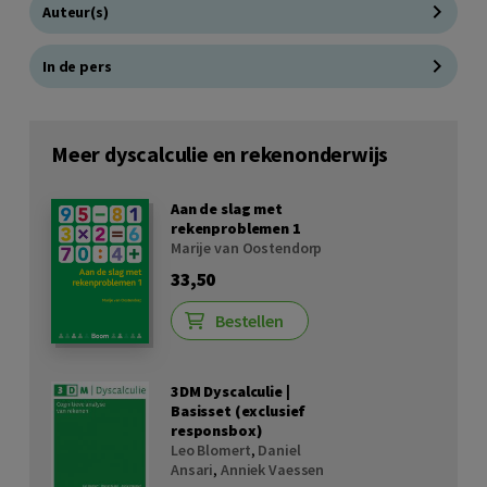
Auteur(s)
In de pers
Meer dyscalculie en rekenonderwijs
Aan de slag met
rekenproblemen 1
Marije van Oostendorp
33,50
Bestellen
3DM Dyscalculie |
Basisset (exclusief
responsbox)
Leo Blomert
,
Daniel
Ansari
,
Anniek Vaessen