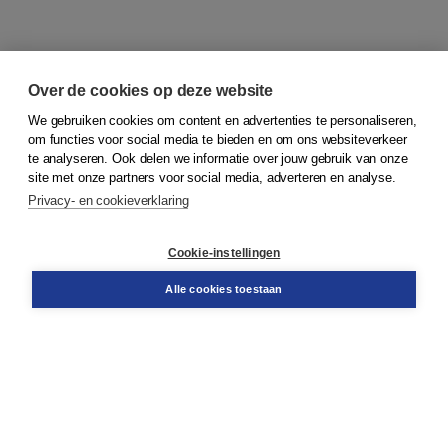
Over de cookies op deze website
We gebruiken cookies om content en advertenties te personaliseren,
om functies voor social media te bieden en om ons websiteverkeer
© 2026
Koninklijke Boom uitgevers
te analyseren. Ook delen we informatie over jouw gebruik van onze
site met onze partners voor social media, adverteren en analyse.
Privacy- en cookieverklaring
Klantenservice
Cookie-instellingen
Support
Bestellen
Alle cookies toestaan
​Retourneren
Docentenservice
Contact
Over Boom NT2
Over ons
Partners