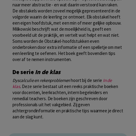
naar meer abstractie - en wat daarin verstoord kan raken.
De obstakels worden zoveel mogelijk gepresenteerd in de
volgorde waarin de leerling ze ontmoet. Elk obstakel heeft
een eigen hoofdstuk, met een min of meer gelijke opbouw.
Milikowski beschrijft wat de moeilijkheid is, geeft een
voorbeeld uit de praktijk, en vertelt wat helpt en wat niet.
Soms worden de Obstakel-hoofdstukken even
onderbroken door extra informatie of een spelletje om met
een leerling te oefenen. Het boek geeft bovendien tips
over af te nemen instrumenten.
De serie
In de klas
Dyscalculie en rekenproblemen
hoort bij de serie
In de
klas
.
Deze serie bestaat uit een reeks praktische boeken
voor docenten, leerkrachten, intern begeleiders en
remedial teachers. De boeken zijn geschreven door
professionals uit het vakgebied. Zij geven
achtergrondinformatie en praktische tips waarmee je direct
aan de slag kunt.